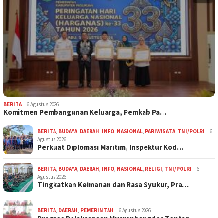
BERITA
6 Agustus 2026
Komitmen Pembangunan Keluarga, Pemkab Pa…
BERITA
,
BUDAYA
,
DAERAH
,
INFO
,
NASIONAL
,
PARIWISATA
,
TNI/POLRI
6
Agustus 2026
Perkuat Diplomasi Maritim, Inspektur Kod…
BERITA
,
BUDAYA
,
DAERAH
,
INFO
,
NASIONAL
,
RELIGI
,
TNI/POLRI
6
Agustus 2026
Tingkatkan Keimanan dan Rasa Syukur, Pra…
BERITA
,
DAERAH
,
PEMERINTAH
6 Agustus 2026