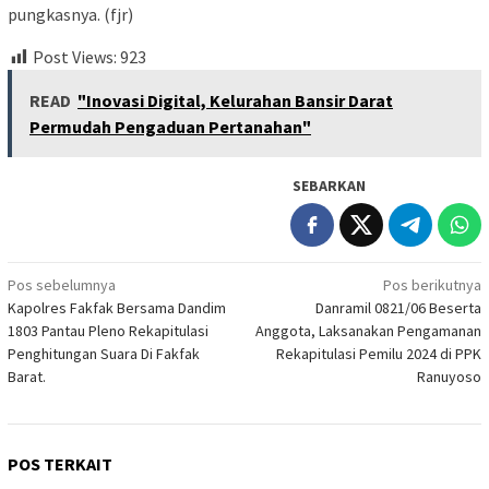
pungkasnya. (fjr)
Post Views:
923
READ
"Inovasi Digital, Kelurahan Bansir Darat
Permudah Pengaduan Pertanahan"
SEBARKAN
Navigasi
Pos sebelumnya
Pos berikutnya
Kapolres Fakfak Bersama Dandim
Danramil 0821/06 Beserta
pos
1803 Pantau Pleno Rekapitulasi
Anggota, Laksanakan Pengamanan
Penghitungan Suara Di Fakfak
Rekapitulasi Pemilu 2024 di PPK
Barat.
Ranuyoso
POS TERKAIT