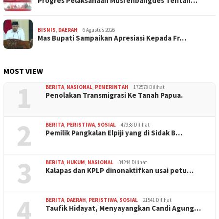
Progres Pelaksanaan Musrenbangdes Tentan…
BISNIS
,
DAERAH
6 Agustus 2026
Mas Bupati Sampaikan Apresiasi Kepada Fr…
MOST VIEW
1
BERITA
,
NASIONAL
,
PEMERINTAH
172578 Dilihat
Penolakan Transmigrasi Ke Tanah Papua.
2
BERITA
,
PERISTIWA
,
SOSIAL
47938 Dilihat
Pemilik Pangkalan Elpiji yang di Sidak B…
3
BERITA
,
HUKUM
,
NASIONAL
34244 Dilihat
Kalapas dan KPLP dinonaktifkan usai petu…
4
BERITA
,
DAERAH
,
PERISTIWA
,
SOSIAL
21541 Dilihat
Taufik Hidayat, Menyayangkan Candi Agung…