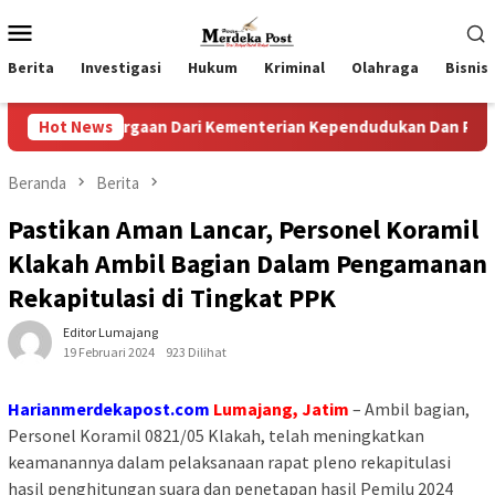
Loncat
Menu
ke
Mobile
konten
Berita
Investigasi
Hukum
Kriminal
Olahraga
Bisnis
hargaan Dari Kementerian Kependudukan Dan Pembangunan Ke
Hot News
Beranda
Berita
Pastikan Aman Lancar, Personel Koramil
Klakah Ambil Bagian Dalam Pengamanan
Rekapitulasi di Tingkat PPK
Editor Lumajang
19 Februari 2024
923 Dilihat
Harianmerdekapost.com
Lumajang, Jatim
– Ambil bagian,
Personel Koramil 0821/05 Klakah, telah meningkatkan
keamanannya dalam pelaksanaan rapat pleno rekapitulasi
hasil penghitungan suara dan penetapan hasil Pemilu 2024