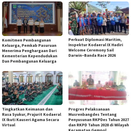
Perkuat Diplomasi Maritim,
Komitmen Pembangunan
Inspektur Kodaeral IX Hadiri
Keluarga, Pemkab Pasuruan
Welcome Ceremony Sail
Menerima Penghargaan Dari
Darwin–Banda Race 2026
Kementerian Kependudukan
Dan Pembangunan Keluarga
Tingkatkan Keimanan dan
Progres Pelaksanaan
Rasa Syukur, Prajurit Kodaeral
Musrenbangdes Tentang
IX Ikuti Kauseri Agama Secara
Penyusunan RKPDes Tahun 2027
Virtual
dan RKPD Tahun 2028 di Wilayah
Kecamatan Gempol