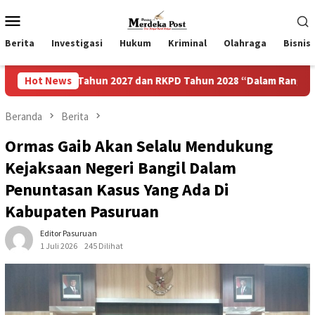
Loncat
Menu
ke
Mobile
konten
Berita
Investigasi
Hukum
Kriminal
Olahraga
Bisnis
Tahun 2027 dan RKPD Tahun 2028 “Dalam Rangka Mewujudkan Se
Hot News
Beranda
Berita
Ormas Gaib Akan Selalu Mendukung
Kejaksaan Negeri Bangil Dalam
Penuntasan Kasus Yang Ada Di
Kabupaten Pasuruan
Editor Pasuruan
1 Juli 2026
245 Dilihat