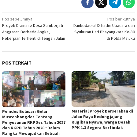
Navigasi
Pos sebelumnya
Pos berikutnya
Proyek Drainase Desa Sumberjati
Dankodaeral IX hadiri Upacara dan
pos
Anggaran Berbeda Angka,
Syukuran Hari Bhayangkara Ke-80
Pekerjaan Terhenti di Tengah Jalan
di Polda Maluku
POS TERKAIT
Material Proyek Berserakan di
Pemdes Bulusari Gelar
Jalan Raya Kedungjajang
Musrenbangdes Tentang
Rugikan Nyawa, Warga Desak
Penyusunan RKPDes Tahun 2027
PPK 1.3 Segera Bertindak
dan RKPD Tahun 2028 “Dalam
Rangka Mewujudkan Sebuah