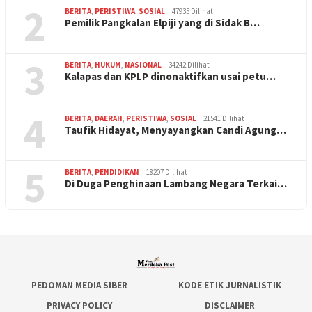
2
BERITA
,
PERISTIWA
,
SOSIAL
47935 Dilihat
Pemilik Pangkalan Elpiji yang di Sidak B…
3
BERITA
,
HUKUM
,
NASIONAL
34242 Dilihat
Kalapas dan KPLP dinonaktifkan usai petu…
4
BERITA
,
DAERAH
,
PERISTIWA
,
SOSIAL
21541 Dilihat
Taufik Hidayat, Menyayangkan Candi Agung…
5
BERITA
,
PENDIDIKAN
18207 Dilihat
Di Duga Penghinaan Lambang Negara Terkai…
PEDOMAN MEDIA SIBER
KODE ETIK JURNALISTIK
PRIVACY POLICY
DISCLAIMER