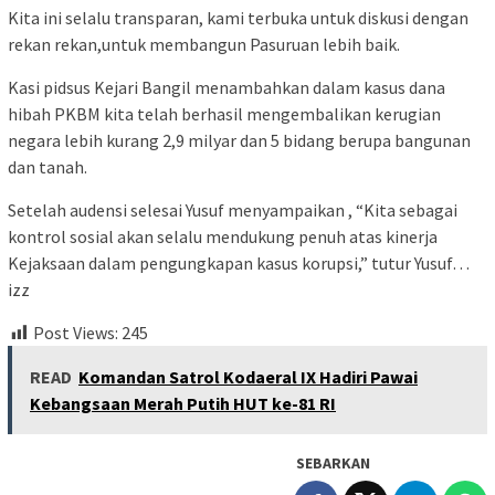
Kita ini selalu transparan, kami terbuka untuk diskusi dengan
rekan rekan,untuk membangun Pasuruan lebih baik.
Kasi pidsus Kejari Bangil menambahkan dalam kasus dana
hibah PKBM kita telah berhasil mengembalikan kerugian
negara lebih kurang 2,9 milyar dan 5 bidang berupa bangunan
dan tanah.
Setelah audensi selesai Yusuf menyampaikan , “Kita sebagai
kontrol sosial akan selalu mendukung penuh atas kinerja
Kejaksaan dalam pengungkapan kasus korupsi,” tutur Yusuf…
izz
Post Views:
245
READ
Komandan Satrol Kodaeral IX Hadiri Pawai
Kebangsaan Merah Putih HUT ke-81 RI
SEBARKAN