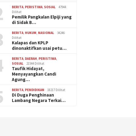
2
BERITA
,
PERISTIWA
,
SOSIAL
47944
Dilihat
Pemilik Pangkalan Elpiji yang
di Sidak B…
3
BERITA
,
HUKUM
,
NASIONAL
34246
Dilihat
Kalapas dan KPLP
dinonaktifkan usai petu…
4
BERITA
,
DAERAH
,
PERISTIWA
,
SOSIAL
21544 Dilihat
Taufik Hidayat,
Menyayangkan Candi
Agung…
5
BERITA
,
PENDIDIKAN
18217 Dilihat
Di Duga Penghinaan
Lambang Negara Terkai…