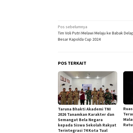
Navigasi
Pos sebelumnya
Tim Voli Putri Melawi Melaju ke Babak Dela
pos
Besar Kapolda Cup 2024
POS TERKAIT
Ruas
Taruna Bhakti Akademi TNI
Tera
2026 Tanamkan Karakter dan
Mala
Semangat Bela Negara
Ratu
kepada Siswa Sekolah Rakyat
Terintegrasi 74 Kota Tual