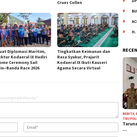
DP
Crues Collen
BU
AC
H.
RECEN
uat Diplomasi Maritim,
Tingkatkan Keimanan dan
ektur Kodaeral IX Hadiri
Rasa Syukur, Prajurit
ome Ceremony Sail
Kodaeral IX Ikuti Kauseri
in–Banda Race 2026
Agama Secara Virtual
as yang wajib ditandai
*
BERITA
,
TNI/POL
Taruna
…