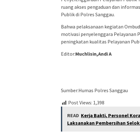
ruang akses pengaduan dan informa
Publik di Polres Sanggau.
Bahwa pelaksanaan kegiatan Ombud
motivasi penyelenggara Pelayanan P
peningkatan kualitas Pelayanan Pub
Editor:
Muchlisin,Andi A
Sumber:Humas Polres Sanggau
Post Views:
1,398
READ
Kerja Bakti, Personel Ko
Laksanakan Pembersihan Selo