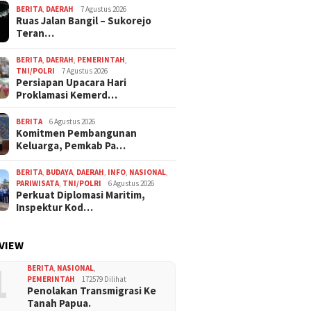
BERITA
,
DAERAH
7 Agustus 2026
Ruas Jalan Bangil – Sukorejo
Teran…
BERITA
,
DAERAH
,
PEMERINTAH
,
TNI/POLRI
7 Agustus 2026
Persiapan Upacara Hari
Proklamasi Kemerd…
BERITA
6 Agustus 2026
Komitmen Pembangunan
Keluarga, Pemkab Pa…
BERITA
,
BUDAYA
,
DAERAH
,
INFO
,
NASIONAL
,
PARIWISATA
,
TNI/POLRI
6 Agustus 2026
Perkuat Diplomasi Maritim,
Inspektur Kod…
VIEW
1
BERITA
,
NASIONAL
,
PEMERINTAH
172579 Dilihat
Penolakan Transmigrasi Ke
Tanah Papua.