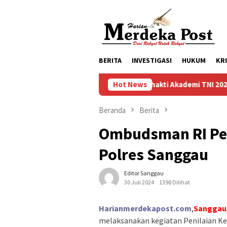
Loncat
ke
konten
BERITA
INVESTIGASI
HUKUM
KR
Taruna Bhakti Akademi TNI 2026 Tanamkan Ka
Hot News
Beranda
Berita
Ombudsman RI Per
Polres Sanggau
Editor Sanggau
30 Juli 2024
1398 Dilihat
Harianmerdekapost.com
,
Sanggau,
melaksanakan kegiatan Penilaian K