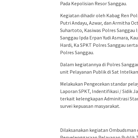
Pada Kepolisian Resor Sanggau.
Kegiatan dihadir oleh Kabag Ren P
Putri Andayu, Azwar, dan Armitha Oc
Suhartoto, Kasiwas Polres Sanggau Ip
Sanggau Ipda Erpan Yudi Asmara, Ka
Hardi, Ka SPKT Polres Sanggau serta
Polres Sanggau.
Dalam kegiatannya di Polres Sangg
unit Pelayanan Publik di Sat Intelka
Melakukan Pengecekan standar pelay
Laporan SPKT, Indentifikasi / Sidik
terkait kelengkapan Adminitrasi Sta
survei kepuasan masyarakat.
Dilaksanakan kegiatan Ombudsman d
Penyelenggaraan Pelayanan Publik T