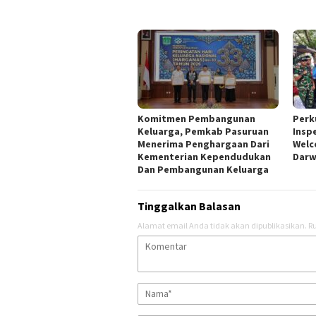
Komitmen Pembangunan
Perk
Keluarga, Pemkab Pasuruan
Insp
Menerima Penghargaan Dari
Welc
Kementerian Kependudukan
Darw
Dan Pembangunan Keluarga
Tinggalkan Balasan
Alamat email Anda tidak akan dipublikasikan.
Ru