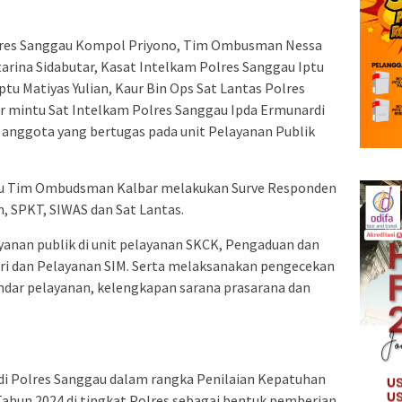
olres Sanggau Kompol Priyono, Tim Ombusman Nessa
tarina Sidabutar, Kasat Intelkam Polres Sanggau Iptu
tu Matiyas Yulian, Kaur Bin Ops Sat Lantas Polres
ur mintu Sat Intelkam Polres Sanggau Ipda Ermunardi
 anggota yang bertugas pada unit Pelayanan Publik
au Tim Ombudsman Kalbar melakukan Surve Responden
m, SPKT, SIWAS dan Sat Lantas.
anan publik di unit pelayanan SKCK, Pengaduan dan
 Jari dan Pelayanan SIM. Serta melaksanakan pengecekan
ndar pelayanan, kelengkapan sarana prasarana dan
i Polres Sanggau dalam rangka Penilaian Kepatuhan
ahun 2024 di tingkat Polres sebagai bentuk pemberian