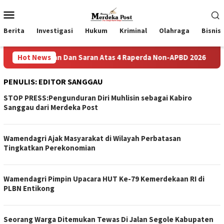
Loncat
Menu
ke
Mobile
konten
Berita
Investigasi
Hukum
Kriminal
Olahraga
Bisnis
s Masukan Dan Saran Atas 4 Raperda Non-APBD 2026
Hot News
Pemde
PENULIS:
EDITOR SANGGAU
STOP PRESS:Pengunduran Diri Muhlisin sebagai Kabiro
Sanggau dari Merdeka Post
Wamendagri Ajak Masyarakat di Wilayah Perbatasan
Tingkatkan Perekonomian
Wamendagri Pimpin Upacara HUT Ke-79 Kemerdekaan RI di
PLBN Entikong
Seorang Warga Ditemukan Tewas Di Jalan Segole Kabupaten