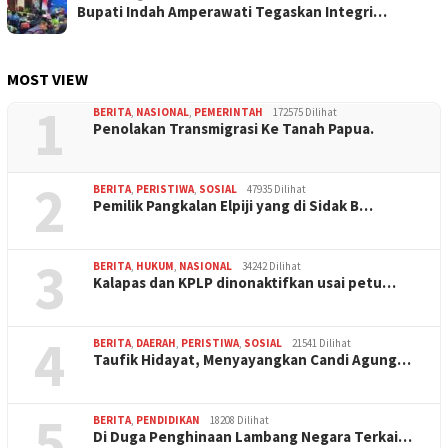
Bupati Indah Amperawati Tegaskan Integri…
MOST VIEW
1
BERITA
,
NASIONAL
,
PEMERINTAH
172575 Dilihat
Penolakan Transmigrasi Ke Tanah Papua.
2
BERITA
,
PERISTIWA
,
SOSIAL
47935 Dilihat
Pemilik Pangkalan Elpiji yang di Sidak B…
3
BERITA
,
HUKUM
,
NASIONAL
34242 Dilihat
Kalapas dan KPLP dinonaktifkan usai petu…
4
BERITA
,
DAERAH
,
PERISTIWA
,
SOSIAL
21541 Dilihat
Taufik Hidayat, Menyayangkan Candi Agung…
5
BERITA
,
PENDIDIKAN
18208 Dilihat
Di Duga Penghinaan Lambang Negara Terkai…