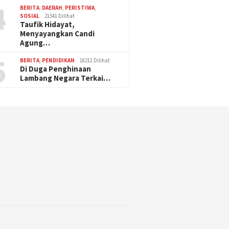
4
BERITA
,
DAERAH
,
PERISTIWA
,
SOSIAL
21541 Dilihat
Taufik Hidayat,
Menyayangkan Candi
Agung…
5
BERITA
,
PENDIDIKAN
18211 Dilihat
Di Duga Penghinaan
Lambang Negara Terkai…