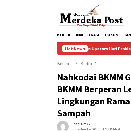
Loncat
ke
konten
BERITA
INVESTIGASI
HUKUM
KR
Persiapan Upacara Hari Proklamasi Kemerdeka
Hot News
Beranda
Berita
Nahkodai BKMM Gr
BKMM Berperan L
Lingkungan Rama
Sampah
Editor Gresik
20 September 2023
1717 Dilihat