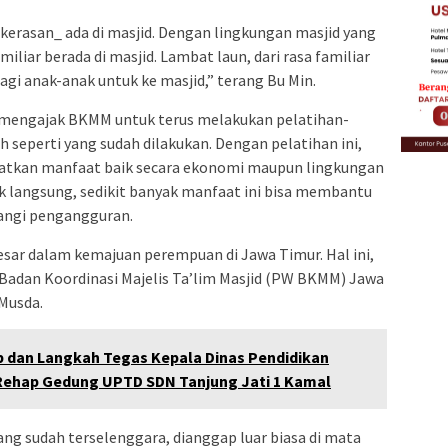
_kerasan_ ada di masjid. Dengan lingkungan masjid yang
liar berada di masjid. Lambat laun, dari rasa familiar
gi anak-anak untuk ke masjid,” terang Bu Min.
 mengajak BKMM untuk terus melakukan pelatihan-
 seperti yang sudah dilakukan. Dengan pelatihan ini,
atkan manfaat baik secara ekonomi maupun lingkungan
k langsung, sedikit banyak manfaat ini bisa membantu
angi pengangguran.
sar dalam kemajuan perempuan di Jawa Timur. Hal ini,
Badan Koordinasi Majelis Ta’lim Masjid (PW BKMM) Jawa
Musda.
dan Langkah Tegas Kepala Dinas Pendidikan
Rehap Gedung UPTD SDN Tanjung Jati 1 Kamal
ng sudah terselenggara, dianggap luar biasa di mata