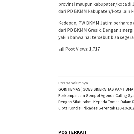
provinsi maupun kabupaten/kota di J
dari PD BKMM kabupaten/kota lain ke
Kedepan, PW BKMM Jatim berharap a
dari PD BKMM Gresik. Dengan sinergi
yakin bahwa hal tersebut bisa seger
Post Views:
1,717
Navigasi
Pos sebelumnya
GOINTIBMAS( GOES SINERGITAS KAMTIBMAS
pos
Forkompincam Gempol Agenda Calling Sy
Dengan Silaturahmi Kepada Tomas Dalam 
Cipta Kondisi Pilkades Serentak (10-10-202
POS TERKAIT