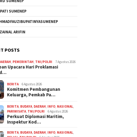
RD SUMENEP
PATI SUMENEP
HMADFAUZIBUPATINYASUMENEP
 ZAINAL ARIFIN
T POSTS
DAERAH
,
PEMERINTAH
,
TNI/POLRI
7 Agustus 2026
pan Upacara Hari Proklamasi
rd…
BERITA
6 Agustus 2026
Komitmen Pembangunan
Keluarga, Pemkab Pa…
BERITA
,
BUDAYA
,
DAERAH
,
INFO
,
NASIONAL
,
PARIWISATA
,
TNI/POLRI
6 Agustus 2026
Perkuat Diplomasi Maritim,
Inspektur Kod…
BERITA
,
BUDAYA
,
DAERAH
,
INFO
,
NASIONAL
,