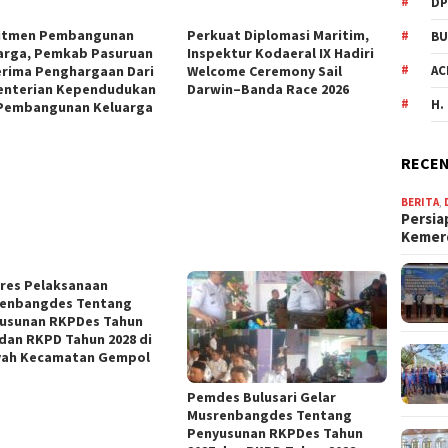
DP
itmen Pembangunan
Perkuat Diplomasi Maritim,
BU
arga, Pemkab Pasuruan
Inspektur Kodaeral IX Hadiri
rima Penghargaan Dari
Welcome Ceremony Sail
AC
nterian Kependudukan
Darwin–Banda Race 2026
H.
Pembangunan Keluarga
RECEN
BERITA
,
Persia
Keme
res Pelaksanaan
enbangdes Tentang
usunan RKPDes Tahun
 dan RKPD Tahun 2028 di
yah Kecamatan Gempol
Pemdes Bulusari Gelar
Musrenbangdes Tentang
Penyusunan RKPDes Tahun