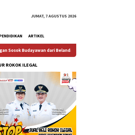
JUMAT, 7 AGUSTUS 2026
PENDIDIKAN
ARTIKEL
wan dari Belanda Mr. Crues Collen
Komitmen Pembangun
R ROKOK ILEGAL