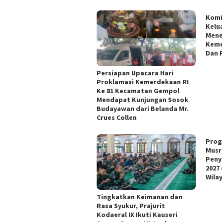
Kom
Kelu
Mene
Keme
Dan 
Persiapan Upacara Hari
Proklamasi Kemerdekaan RI
Ke 81 Kecamatan Gempol
Mendapat Kunjungan Sosok
Budayawan dari Belanda Mr.
Crues Collen
Prog
Musr
Peny
2027
Wila
Tingkatkan Keimanan dan
Rasa Syukur, Prajurit
Kodaeral IX Ikuti Kauseri