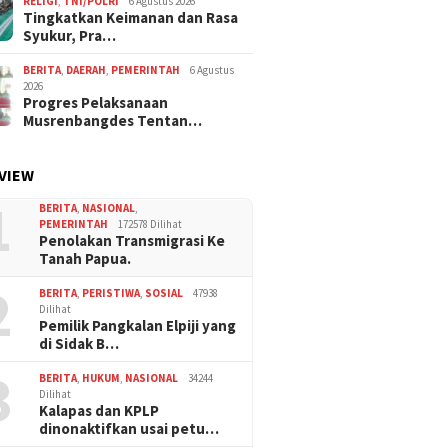
RELIGI
,
TNI/POLRI
6 Agustus 2026
Tingkatkan Keimanan dan Rasa
Syukur, Pra…
BERITA
,
DAERAH
,
PEMERINTAH
6 Agustus
2026
Progres Pelaksanaan
Musrenbangdes Tentan…
VIEW
1
BERITA
,
NASIONAL
,
PEMERINTAH
172578 Dilihat
Penolakan Transmigrasi Ke
Tanah Papua.
2
BERITA
,
PERISTIWA
,
SOSIAL
47938
Dilihat
Pemilik Pangkalan Elpiji yang
di Sidak B…
3
BERITA
,
HUKUM
,
NASIONAL
34244
Dilihat
Kalapas dan KPLP
dinonaktifkan usai petu…