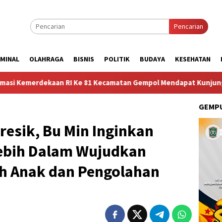
Pencarian
IMINAL
OLAHRAGA
BISNIS
POLITIK
BUDAYA
KESEHATAN
an RI Ke 81 Kecamatan Gempol Mendapat Kunjungan Sosok Budaya
GEMPU
esik, Bu Min Inginkan
ebih Dalam Wujudkan
h Anak dan Pengolahan