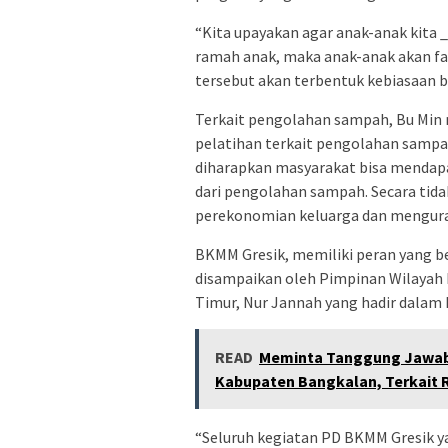
“Kita upayakan agar anak-anak kita 
ramah anak, maka anak-anak akan fami
tersebut akan terbentuk kebiasaan ba
Terkait pengolahan sampah, Bu Min
pelatihan terkait pengolahan sampah
diharapkan masyarakat bisa mendap
dari pengolahan sampah. Secara tida
perekonomian keluarga dan mengur
BKMM Gresik, memiliki peran yang be
disampaikan oleh Pimpinan Wilayah 
Timur, Nur Jannah yang hadir dalam 
READ
Meminta Tanggung Jawab 
Kabupaten Bangkalan, Terkait 
“Seluruh kegiatan PD BKMM Gresik ya