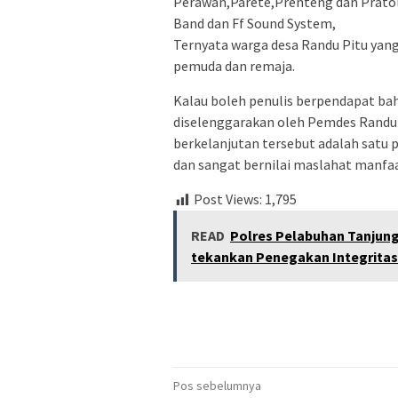
Perawan,Parete,Prenteng dan Pratoli
Band dan Ff Sound System,
Ternyata warga desa Randu Pitu yan
pemuda dan remaja.
Kalau boleh penulis berpendapat b
diselenggarakan oleh Pemdes Randu
berkelanjutan tersebut adalah satu
dan sangat bernilai maslahat manfaa
Post Views:
1,795
READ
Polres Pelabuhan Tanjun
tekankan Penegakan Integritas
Navigasi
Pos sebelumnya