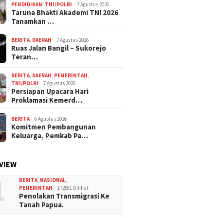
PENDIDIKAN
,
TNI/POLRI
7 Agustus 2026
Taruna Bhakti Akademi TNI 2026
Tanamkan …
BERITA
,
DAERAH
7 Agustus 2026
Ruas Jalan Bangil – Sukorejo
Teran…
BERITA
,
DAERAH
,
PEMERINTAH
,
TNI/POLRI
7 Agustus 2026
Persiapan Upacara Hari
Proklamasi Kemerd…
BERITA
6 Agustus 2026
Komitmen Pembangunan
Keluarga, Pemkab Pa…
VIEW
1
BERITA
,
NASIONAL
,
PEMERINTAH
172581 Dilihat
Penolakan Transmigrasi Ke
Tanah Papua.