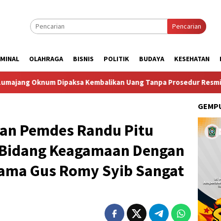
Pencarian
IMINAL
OLAHRAGA
BISNIS
POLITIK
BUDAYA
KESEHATAN
Dipaksa Kembalikan Uang Tanpa Prosedur Resmi
Taruna B
GEMPU
an Pemdes Randu Pitu
 Bidang Keagamaan Dengan
sama Gus Romy Syib Sangat