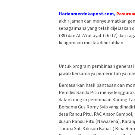
Harianmerdekapost.com,
Pasurua
akhir jaman dan menyelamatkan gene
sebagaimana yang telah dijelaskan d
(39) dan AL A’raf ayat (16-17) dari 
keagamaan mutlak dibutuhkan.
Untuk program pembinaan generasi
jawab bersama ya pemerintah ya mas
Berdasarkan hasil pantauan dan mon
Pemdes Randu Pitu menyelenggarakan
dalam rangka pembinaan Karang Tar
Bersama Gus Romy Syib yang dihadi
desa Randu Pitu, PAC Ansor Gempol, 
dusun Randu Pitu (Nawasena), Karang
Taruna Sub 3 dusun Babat ( Bina Rem