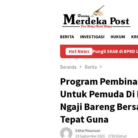
Loncat
ke
konten
BERITA
INVESTIGASI
HUKUM
KR
Dugaan Pungli SKAB di BPRD Lumajang Oknum 
Hot News
Beranda
Berita
Program Pembina
Untuk Pemuda Di
Ngaji Bareng Ber
Tepat Guna
Editor Pasuruan
20 September 2023
1795 Dilihat