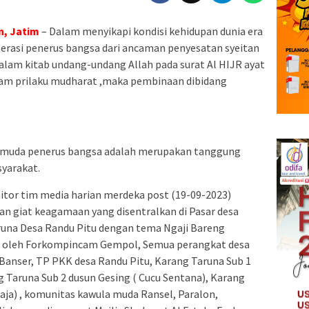
n, Jatim
– Dalam menyikapi kondisi kehidupan dunia era
rasi penerus bangsa dari ancaman penyesatan syeitan
alam kitab undang-undang Allah pada surat Al HIJR ayat
ragam prilaku mudharat ,maka pembinaan dibidang
 muda penerus bangsa adalah merupakan tanggung
yarakat.
itor tim media harian merdeka post (19-09-2023)
 giat keagamaan yang disentralkan di Pasar desa
una Desa Randu Pitu dengan tema Ngaji Bareng
ri oleh Forkompincam Gempol, Semua perangkat desa
Banser, TP PKK desa Randu Pitu, Karang Taruna Sub 1
 Taruna Sub 2 dusun Gesing ( Cucu Sentana), Karang
aja) , komunitas kawula muda Ransel, Paralon,