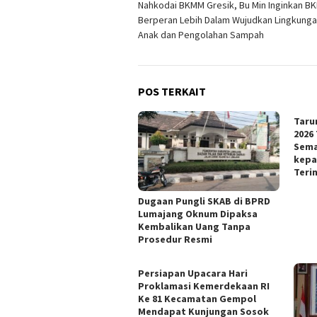
Nahkodai BKMM Gresik, Bu Min Inginkan B
pos
Berperan Lebih Dalam Wujudkan Lingkung
Anak dan Pengolahan Sampah
POS TERKAIT
Taru
2026
Sema
kepa
Teri
Dugaan Pungli SKAB di BPRD
Lumajang Oknum Dipaksa
Kembalikan Uang Tanpa
Prosedur Resmi
Persiapan Upacara Hari
Proklamasi Kemerdekaan RI
Ke 81 Kecamatan Gempol
Mendapat Kunjungan Sosok