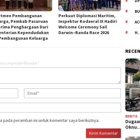
DP
BU
itmen Pembangunan
Perkuat Diplomasi Maritim,
arga, Pemkab Pasuruan
Inspektur Kodaeral IX Hadiri
AC
rima Penghargaan Dari
Welcome Ceremony Sail
nterian Kependudukan
Darwin–Banda Race 2026
H.
Pembangunan Keluarga
RECEN
as yang wajib ditandai
*
BERITA
a pada peramban ini untuk komentar saya berikutnya.
Dugaan
Oknu