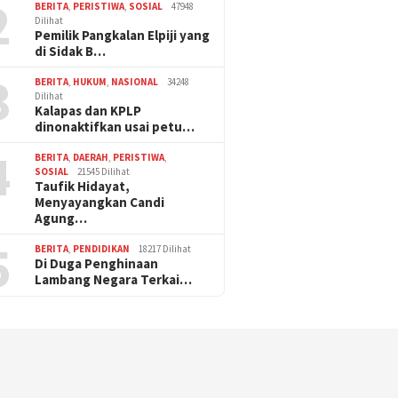
2
BERITA
,
PERISTIWA
,
SOSIAL
47948
Dilihat
Pemilik Pangkalan Elpiji yang
di Sidak B…
3
BERITA
,
HUKUM
,
NASIONAL
34248
Dilihat
Kalapas dan KPLP
dinonaktifkan usai petu…
4
BERITA
,
DAERAH
,
PERISTIWA
,
SOSIAL
21545 Dilihat
Taufik Hidayat,
Menyayangkan Candi
Agung…
5
BERITA
,
PENDIDIKAN
18217 Dilihat
Di Duga Penghinaan
Lambang Negara Terkai…