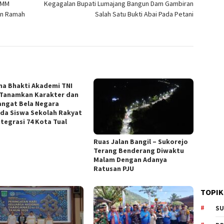
KMM
Kegagalan Bupati Lumajang Bangun Dam Gambiran
an Ramah
Salah Satu Bukti Abai Pada Petani
na Bhakti Akademi TNI
 Tanamkan Karakter dan
ngat Bela Negara
da Siswa Sekolah Rakyat
ntegrasi 74 Kota Tual
Ruas Jalan Bangil – Sukorejo
Terang Benderang Diwaktu
Malam Dengan Adanya
Ratusan PJU
TOPIK
SU