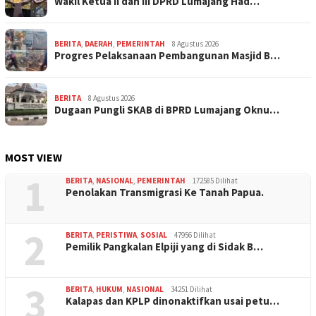
Wakil Ketua II dan III DPRD Lumajang Had…
BERITA
,
DAERAH
,
PEMERINTAH
8 Agustus 2026
Progres Pelaksanaan Pembangunan Masjid B…
BERITA
8 Agustus 2026
Dugaan Pungli SKAB di BPRD Lumajang Oknu…
MOST VIEW
1
BERITA
,
NASIONAL
,
PEMERINTAH
172585 Dilihat
Penolakan Transmigrasi Ke Tanah Papua.
2
BERITA
,
PERISTIWA
,
SOSIAL
47956 Dilihat
Pemilik Pangkalan Elpiji yang di Sidak B…
3
BERITA
,
HUKUM
,
NASIONAL
34251 Dilihat
Kalapas dan KPLP dinonaktifkan usai petu…