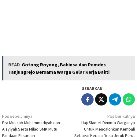
READ
Gotong Royong, Babinsa dan Pemdes
Tanjungrejo Bersama Warga Gelar Kerja Bakti
SEBARKAN
Navigasi
Pos sebelumnya
Pos berikutnya
Pra Muscab Muhammadiyah dan
Haji Slamet Diminta Warganya
pos
Aisyiyah Serta Milad SMK Mutu
Untuk Mencalonkan Kembali
Pandaan Pasuruan
Sebagai Kepala Desa Jeruk Purut