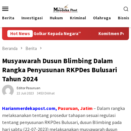
Loncat
Menu
ke
Mobile
konten
Berita
Investigasi
Hukum
Kriminal
Olahraga
Bisnis
i Golkar Kepada Negara”
Hot News
Komitmen Pemkab Pasuruan Meni
Beranda
Berita
Musyawarah Dusun Blimbing Dalam
Rangka Penyusunan RKPDes Bulusari
Tahun 2024
Editor Pasuruan
22 Juli 2023
3453 Dilihat
Harianmerdekapost.com,
Pasuruan, Jatim
– Dalam rangka
melaksanakan tentang prosedur tahapan sesuai regulasi
tentang penyusunan RKPDes Bulusari, dusun Blimbing pada
hari sabtu (22-07-2023) melaksanakan musyawarah dusun