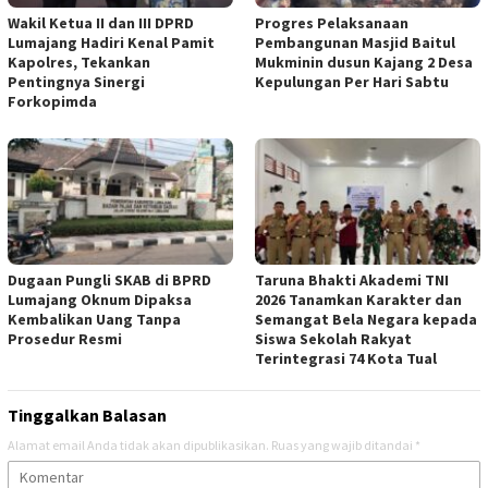
Wakil Ketua II dan III DPRD
Progres Pelaksanaan
Lumajang Hadiri Kenal Pamit
Pembangunan Masjid Baitul
Kapolres, Tekankan
Mukminin dusun Kajang 2 Desa
Pentingnya Sinergi
Kepulungan Per Hari Sabtu
Forkopimda
Dugaan Pungli SKAB di BPRD
Taruna Bhakti Akademi TNI
Lumajang Oknum Dipaksa
2026 Tanamkan Karakter dan
Kembalikan Uang Tanpa
Semangat Bela Negara kepada
Prosedur Resmi
Siswa Sekolah Rakyat
Terintegrasi 74 Kota Tual
Tinggalkan Balasan
Alamat email Anda tidak akan dipublikasikan.
Ruas yang wajib ditandai
*