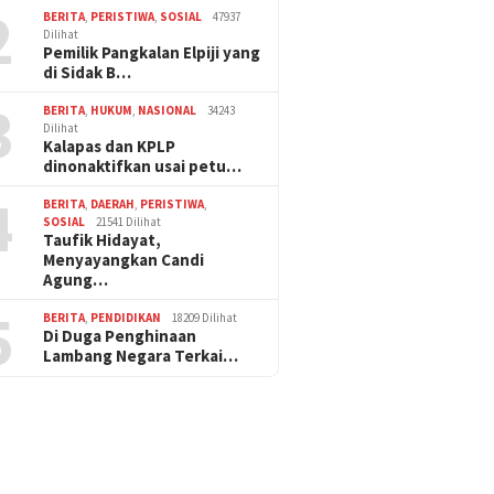
2
BERITA
,
PERISTIWA
,
SOSIAL
47937
Dilihat
Pemilik Pangkalan Elpiji yang
di Sidak B…
3
BERITA
,
HUKUM
,
NASIONAL
34243
Dilihat
Kalapas dan KPLP
dinonaktifkan usai petu…
4
BERITA
,
DAERAH
,
PERISTIWA
,
SOSIAL
21541 Dilihat
Taufik Hidayat,
Menyayangkan Candi
Agung…
5
BERITA
,
PENDIDIKAN
18209 Dilihat
Di Duga Penghinaan
Lambang Negara Terkai…