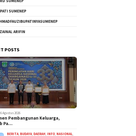
RD SUMENEP
PATI SUMENEP
HMADFAUZIBUPATINYASUMENEP
 ZAINAL ARIFIN
T POSTS
6 Agustus 2026
men Pembangunan Keluarga,
b Pa…
BERITA
,
BUDAYA
,
DAERAH
,
INFO
,
NASIONAL
,