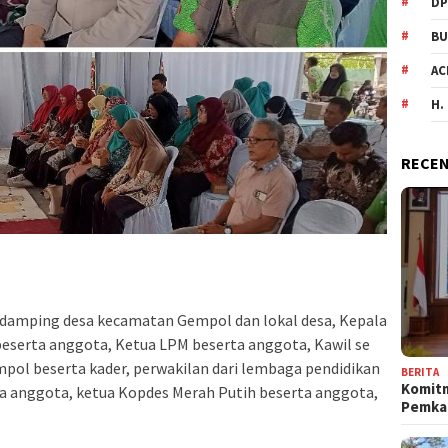
DP
BU
AC
H.
RECEN
endamping desa kecamatan Gempol dan lokal desa, Kepala
beserta anggota, Ketua LPM beserta anggota, Kawil se
pol beserta kader, perwakilan dari lembaga pendidikan
BERITA
Komit
a anggota, ketua Kopdes Merah Putih beserta anggota,
Pemka