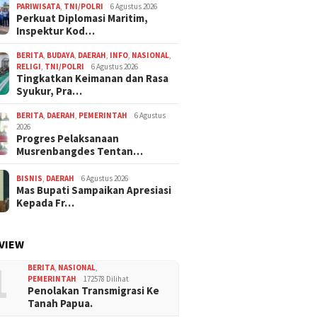
PARIWISATA
,
TNI/POLRI
6 Agustus 2026
Perkuat Diplomasi Maritim,
Inspektur Kod…
BERITA
,
BUDAYA
,
DAERAH
,
INFO
,
NASIONAL
,
RELIGI
,
TNI/POLRI
6 Agustus 2026
Tingkatkan Keimanan dan Rasa
Syukur, Pra…
BERITA
,
DAERAH
,
PEMERINTAH
6 Agustus
2026
Progres Pelaksanaan
Musrenbangdes Tentan…
BISNIS
,
DAERAH
6 Agustus 2026
Mas Bupati Sampaikan Apresiasi
Kepada Fr…
VIEW
1
BERITA
,
NASIONAL
,
PEMERINTAH
172578 Dilihat
Penolakan Transmigrasi Ke
Tanah Papua.