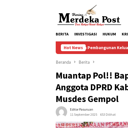
Loncat
ke
konten
BERITA
INVESTIGASI
HUKUM
KR
Komitmen Pembangunan Keluarga, Pemkab Pasuruan Meneri
Hot News
Beranda
Berita
Muantap Pol!! Ba
Anggota DPRD Kab
Musdes Gempol
Editor Pasuruan
11 September 2025
653 Dilihat