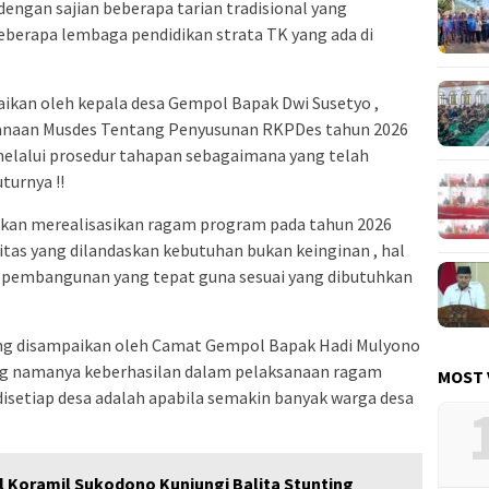
dengan sajian beberapa tarian tradisional yang
beberapa lembaga pendidikan strata TK yang ada di
ikan oleh kepala desa Gempol Bapak Dwi Susetyo ,
anaan Musdes Tentang Penyusunan RKPDes tahun 2026
melalui prosedur tahapan sebagaimana yang telah
turnya !!
akan merealisasikan ragam program pada tahun 2026
itas yang dilandaskan kebutuhan bukan keinginan , hal
pembangunan yang tepat guna sesuai yang dibutuhkan
ng disampaikan oleh Camat Gempol Bapak Hadi Mulyono
g namanya keberhasilan dalam pelaksanaan ragam
MOST 
setiap desa adalah apabila semakin banyak warga desa
l Koramil Sukodono Kunjungi Balita Stunting