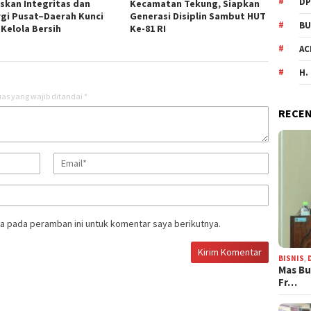
DP
skan Integritas dan
Kecamatan Tekung, Siapkan
rgi Pusat–Daerah Kunci
Generasi Disiplin Sambut HUT
BU
 Kelola Bersih
Ke-81 RI
AC
H.
as yang wajib ditandai
*
RECEN
a pada peramban ini untuk komentar saya berikutnya.
BISNIS
,
Mas Bu
Fr…