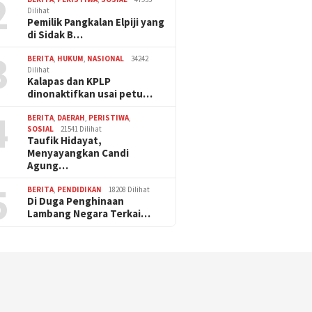
2
Dilihat
Pemilik Pangkalan Elpiji yang
di Sidak B…
3
BERITA
,
HUKUM
,
NASIONAL
34242
Dilihat
Kalapas dan KPLP
dinonaktifkan usai petu…
4
BERITA
,
DAERAH
,
PERISTIWA
,
SOSIAL
21541 Dilihat
Taufik Hidayat,
Menyayangkan Candi
Agung…
5
BERITA
,
PENDIDIKAN
18208 Dilihat
Di Duga Penghinaan
Lambang Negara Terkai…