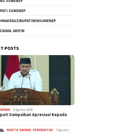
RD SUMENEP
PATI SUMENEP
HMADFAUZIBUPATINYASUMENEP
 ZAINAL ARIFIN
T POSTS
DAERAH
6 Agustus 2026
pati Sampaikan Apresiasi Kepada
BERITA
,
DAERAH
,
PEMERINTAH
5 Agustus