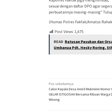
Kapolres Fakfak juga menghimbau, ” 
sesuai dengan daftar DPO agar sege
perbuatannya masing-masing” Tutup 
(Humas Polres Fakfak/Amatus Rahak
Post Views:
1,675
READ
Ratusan Pasukan dan Ors
Umbanua Pdt, Hesky Roring, St
Navigasi
Pos sebelumnya
Calon Kepala Desa Amiril Mukminin Nomor U
pos
GELAR ISTIGOSAH Bersama Ribuan Warga 
Winong