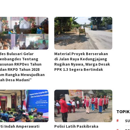
es Bulusari Gelar
Material Proyek Berserakan
enbangdes Tentang
di Jalan Raya Kedungjajang
usunan RKPDes Tahun
Rugikan Nyawa, Warga Desak
 dan RKPD Tahun 2028
PPK 1.3 Segera Bertindak
am Rangka Mewujudkan
ah Desa Madani”
TOPIK
SU
ti Indah Amperawati
Polisi Latih Paskibraka