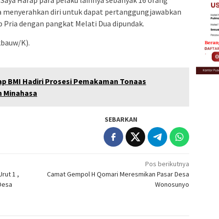
Saya Harap para pelaku lainnya sebanyak 16 orang
ra menyerahkan diri untuk dapat pertanggungjawabkan
Pria dengan pangkat Melati Dua dipundak.
bauw/K).
ap BMI Hadiri Prosesi Pemakaman Tonaas
h Minahasa
SEBARKAN
Pos berikutnya
rut 1 ,
Camat Gempol H Qomari Meresmikan Pasar Desa
Desa
Wonosunyo