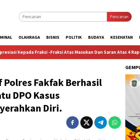
Pencarian
IMINAL
OLAHRAGA
BISNIS
POLITIK
BUDAYA
KESEHATAN
raksi -Fraksi Atas Masukan Dan Saran Atas 4 Raperda Non-APBD 2
GEMPU
 Polres Fakfak Berhasil
atu DPO Kasus
erahkan Diri.