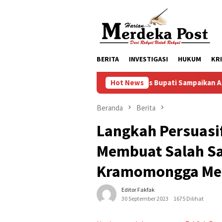
Loncat
ke
konten
BERITA
INVESTIGASI
HUKUM
KR
Mas Bupati Sampaikan Apresiasi Kepada F
Hot News
Beranda
Berita
Langkah Persuasif
Membuat Salah S
Kramomongga Mey
Editor Fakfak
30 September 2023
1675 Dilihat