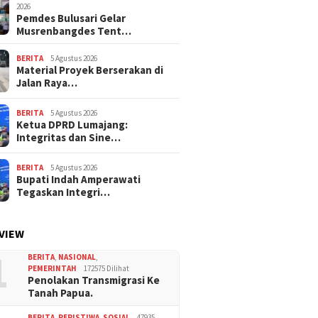
2026
Pemdes Bulusari Gelar
Musrenbangdes Tent…
BERITA
5 Agustus 2026
Material Proyek Berserakan di
Jalan Raya…
BERITA
5 Agustus 2026
Ketua DPRD Lumajang:
Integritas dan Sine…
BERITA
5 Agustus 2026
Bupati Indah Amperawati
Tegaskan Integri…
VIEW
1
BERITA
,
NASIONAL
,
PEMERINTAH
172575 Dilihat
Penolakan Transmigrasi Ke
Tanah Papua.
BERITA
,
PERISTIWA
,
SOSIAL
47935