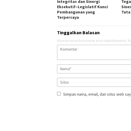
Integritas dan Sinergi
Tega
Eksekutif–Legislatif Kunci
Sine
Pembangunan yang
Tata
Terpercaya
Tinggalkan Balasan
Alamat email Anda tidak akan dipublikasikan.
Ru
Simpan nama, email, dan situs web say