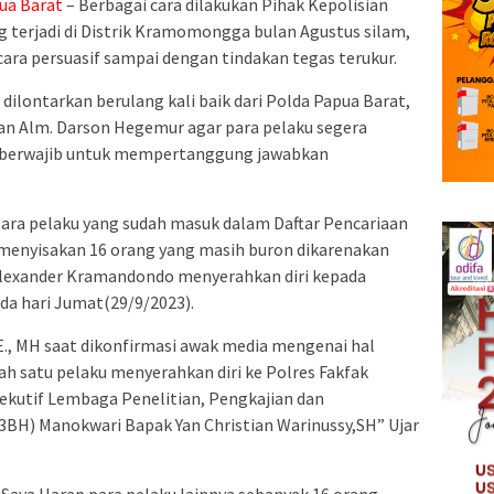
ua Barat
– Berbagai cara dilakukan Pihak Kepolisian
 terjadi di Distrik Kramomongga bulan Agustus silam,
ara persuasif sampai dengan tindakan tegas terukur.
lontarkan berulang kali baik dari Polda Papua Barat,
an Alm. Darson Hegemur agar para pelaku segera
g berwajib untuk mempertanggung jawabkan
para pelaku yang sudah masuk dalam Daftar Pencariaan
 menyisakan 16 orang yang masih buron dikarenakan
Alexander Kramandondo menyerahkan diri kepada
ada hari Jumat(29/9/2023).
E., MH saat dikonfirmasi awak media mengenai hal
ah satu pelaku menyerahkan diri ke Polres Fakfak
ekutif Lembaga Penelitian, Pengkajian dan
) Manokwari Bapak Yan Christian Warinussy,SH” Ujar