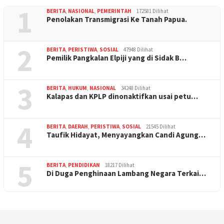
1
BERITA
,
NASIONAL
,
PEMERINTAH
172581 Dilihat
Penolakan Transmigrasi Ke Tanah Papua.
2
BERITA
,
PERISTIWA
,
SOSIAL
47948 Dilihat
Pemilik Pangkalan Elpiji yang di Sidak B…
3
BERITA
,
HUKUM
,
NASIONAL
34248 Dilihat
Kalapas dan KPLP dinonaktifkan usai petu…
4
BERITA
,
DAERAH
,
PERISTIWA
,
SOSIAL
21545 Dilihat
Taufik Hidayat, Menyayangkan Candi Agung…
5
BERITA
,
PENDIDIKAN
18217 Dilihat
Di Duga Penghinaan Lambang Negara Terkai…