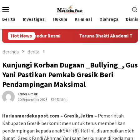
Loncat
Menu
ke
Mobile
konten
Berita
Investigasi
Hukum
Kriminal
Olahraga
Bisnis
rosedur Resmi
Hot News
Taruna Bhakti Akademi TNI 2026 Tanamkan 
Beranda
Berita
Kunjungi Korban Dugaan _Bullying_, Gus
Yani Pastikan Pemkab Gresik Beri
Pendampingan Maksimal
Editor Gresik
20 September 2023
879 Dilihat
Harianmerdekapost.com – Gresik,Jatim –
Pemerintah
Kabupaten Gresik berkomitmen untuk terus memberikan
pendampingan kepada anak SAH (8). Hal ini, disampaikan oleh
Bupati Gresik Fandi Akhmad Yani saat berkunjung di kediaman