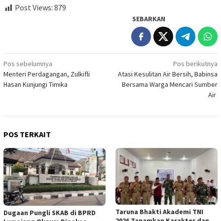
Post Views:
879
SEBARKAN
Navigasi
Pos sebelumnya
Pos berikutnya
Menteri Perdagangan, Zulkifli
Atasi Kesulitan Air Bersih, Babinsa
pos
Hasan Kunjungi Timika
Bersama Warga Mencari Sumber
Air
POS TERKAIT
Taruna Bhakti Akademi TNI
Dugaan Pungli SKAB di BPRD
2026 Tanamkan Karakter dan