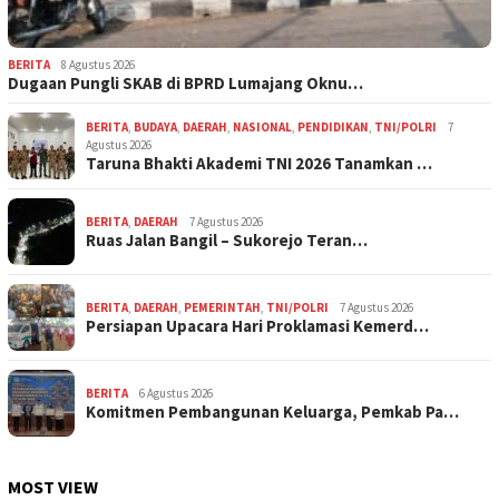
BERITA
8 Agustus 2026
Dugaan Pungli SKAB di BPRD Lumajang Oknu…
BERITA
,
BUDAYA
,
DAERAH
,
NASIONAL
,
PENDIDIKAN
,
TNI/POLRI
7
Agustus 2026
Taruna Bhakti Akademi TNI 2026 Tanamkan …
BERITA
,
DAERAH
7 Agustus 2026
Ruas Jalan Bangil – Sukorejo Teran…
BERITA
,
DAERAH
,
PEMERINTAH
,
TNI/POLRI
7 Agustus 2026
Persiapan Upacara Hari Proklamasi Kemerd…
BERITA
6 Agustus 2026
Komitmen Pembangunan Keluarga, Pemkab Pa…
MOST VIEW