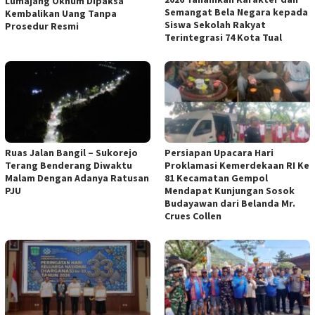
Lumajang Oknum Dipaksa
Semangat Bela Negara kepada
Kembalikan Uang Tanpa
Siswa Sekolah Rakyat
Prosedur Resmi
Terintegrasi 74 Kota Tual
Ruas Jalan Bangil – Sukorejo
Persiapan Upacara Hari
Terang Benderang Diwaktu
Proklamasi Kemerdekaan RI Ke
Malam Dengan Adanya Ratusan
81 Kecamatan Gempol
PJU
Mendapat Kunjungan Sosok
Budayawan dari Belanda Mr.
Crues Collen