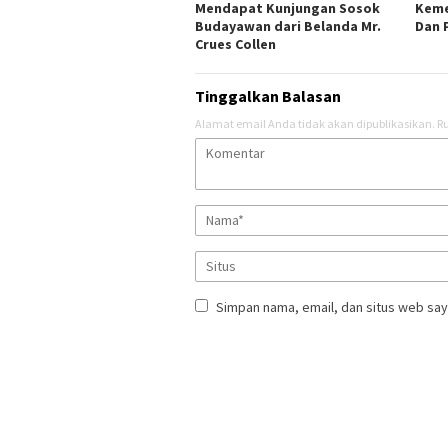
Mendapat Kunjungan Sosok
Keme
Budayawan dari Belanda Mr.
Dan 
Crues Collen
Tinggalkan Balasan
Alamat email Anda tidak akan dipublikasikan.
Ru
Simpan nama, email, dan situs web say