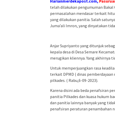
Harianmerdekapost.com,
Pasurua
telah dilakukan pengumuman Bakal 
permasalahan mendasar terkait hitu
yang dilakukan panitia. Salah satun
Juma’ali Imron, yang dinyatakan tida
Anjar Supriyanto yang ditunjuk seb
kepala desa di Desa Semare Kecamata
merugikan kliennya. Yang akhirnya ti
Untuk memperjuangkan rasa keadilan
terkait DPMD ( dinas pemberdayaan 
pilkades. ( Rabu,6-09-2023).
Karena disini ada beda penafsiran p
panitia Pilkades dan kuasa hukum ba
dan panitia lainnya banyak yang tid
penafsiran peraturan penambahan nil