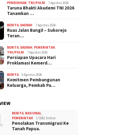
PENDIDIKAN
,
TNI/POLRI
7 Agustus 2026
Taruna Bhakti Akademi TNI 2026
Tanamkan …
BERITA
,
DAERAH
7 Agustus 2026
Ruas Jalan Bangil – Sukorejo
Teran…
BERITA
,
DAERAH
,
PEMERINTAH
,
TNI/POLRI
7 Agustus 2026
Persiapan Upacara Hari
Proklamasi Kemerd…
BERITA
6 Agustus 2026
Komitmen Pembangunan
Keluarga, Pemkab Pa…
VIEW
1
BERITA
,
NASIONAL
,
PEMERINTAH
172581 Dilihat
Penolakan Transmigrasi Ke
Tanah Papua.