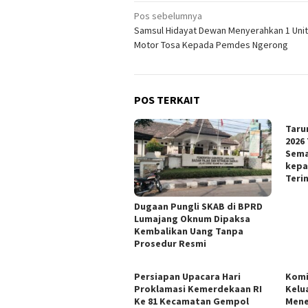
Navigasi
Pos sebelumnya
Samsul Hidayat Dewan Menyerahkan 1 Uni
pos
Motor Tosa Kepada Pemdes Ngerong
POS TERKAIT
Taru
2026
Sema
kepa
Teri
Dugaan Pungli SKAB di BPRD
Lumajang Oknum Dipaksa
Kembalikan Uang Tanpa
Prosedur Resmi
Persiapan Upacara Hari
Kom
Proklamasi Kemerdekaan RI
Kelu
Ke 81 Kecamatan Gempol
Mene