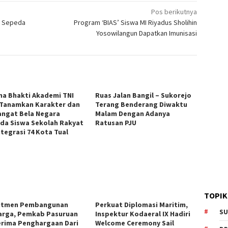
Pos berikutnya
t Sepeda
Program ‘BIAS’ Siswa MI Riyadus Sholihin
Yosowilangun Dapatkan Imunisasi
na Bhakti Akademi TNI
Ruas Jalan Bangil – Sukorejo
 Tanamkan Karakter dan
Terang Benderang Diwaktu
ngat Bela Negara
Malam Dengan Adanya
da Siswa Sekolah Rakyat
Ratusan PJU
ntegrasi 74 Kota Tual
TOPIK
itmen Pembangunan
Perkuat Diplomasi Maritim,
SU
arga, Pemkab Pasuruan
Inspektur Kodaeral IX Hadiri
rima Penghargaan Dari
Welcome Ceremony Sail