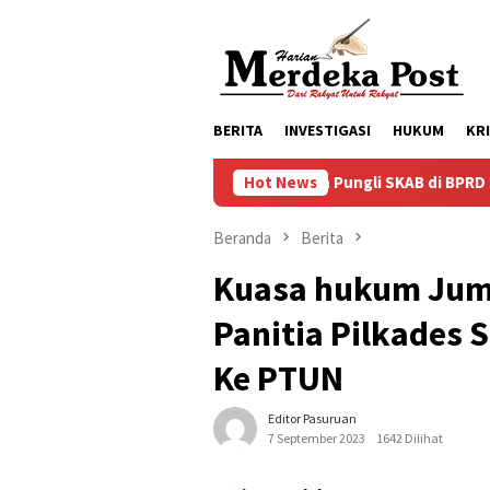
Loncat
ke
konten
BERITA
INVESTIGASI
HUKUM
KR
Dugaan Pungli SKAB di BPRD Lumajang Oknu
Hot News
Beranda
Berita
Kuasa hukum Jum
Panitia Pilkades
Ke PTUN
Editor Pasuruan
7 September 2023
1642 Dilihat