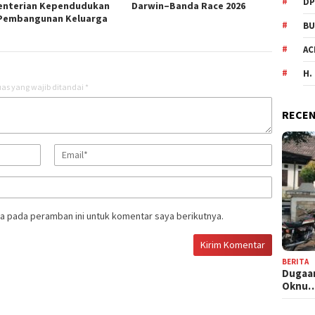
DP
nterian Kependudukan
Darwin–Banda Race 2026
Pembangunan Keluarga
BU
AC
H.
as yang wajib ditandai
*
RECEN
a pada peramban ini untuk komentar saya berikutnya.
BERITA
Dugaan
Oknu