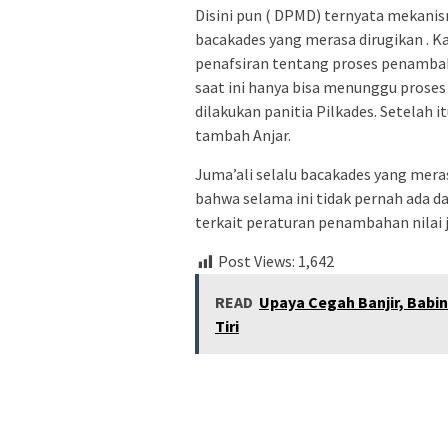
Disini pun ( DPMD) ternyata mekani
bacakades yang merasa dirugikan . K
penafsiran tentang proses penambaha
saat ini hanya bisa menunggu proses
dilakukan panitia Pilkades. Setelah
tambah Anjar.
Juma’ali selalu bacakades yang mer
bahwa selama ini tidak pernah ada da
terkait peraturan penambahan nilai ji
Post Views:
1,642
READ
Upaya Cegah Banjir, Babi
Tiri