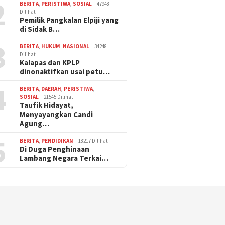
2
BERITA
,
PERISTIWA
,
SOSIAL
47948
Dilihat
Pemilik Pangkalan Elpiji yang
di Sidak B…
3
BERITA
,
HUKUM
,
NASIONAL
34248
Dilihat
Kalapas dan KPLP
dinonaktifkan usai petu…
4
BERITA
,
DAERAH
,
PERISTIWA
,
SOSIAL
21545 Dilihat
Taufik Hidayat,
Menyayangkan Candi
Agung…
5
BERITA
,
PENDIDIKAN
18217 Dilihat
Di Duga Penghinaan
Lambang Negara Terkai…