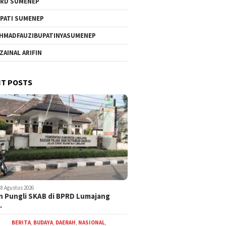
RD SUMENEP
PATI SUMENEP
HMADFAUZIBUPATINYASUMENEP
 ZAINAL ARIFIN
T POSTS
8 Agustus 2026
 Pungli SKAB di BPRD Lumajang
…
BERITA
,
BUDAYA
,
DAERAH
,
NASIONAL
,