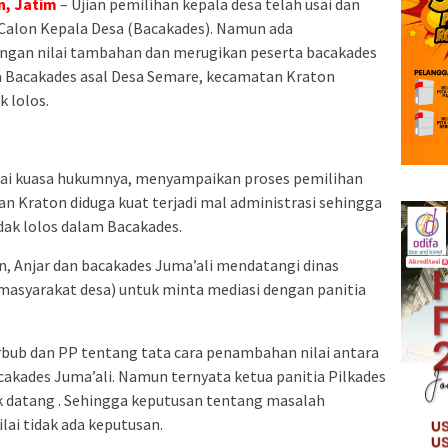
n, Jatim
– Ujian pemilihan kepala desa telah usai dan
Calon Kepala Desa (Bacakades). Namun ada
ngan nilai tambahan dan merugikan peserta bacakades
ya Bacakades asal Desa Semare, kecamatan Kraton
k lolos.
agai kuasa hukumnya, menyampaikan proses pemilihan
n Kraton diduga kuat terjadi mal administrasi sehingga
dak lolos dalam Bacakades.
, Anjar dan bacakades Juma’ali mendatangi dinas
masyarakat desa) untuk minta mediasi dengan panitia
erbub dan PP tentang tata cara penambahan nilai antara
cakades Juma’ali. Namun ternyata ketua panitia Pilkades
ak datang . Sehingga keputusan tentang masalah
ai tidak ada keputusan.