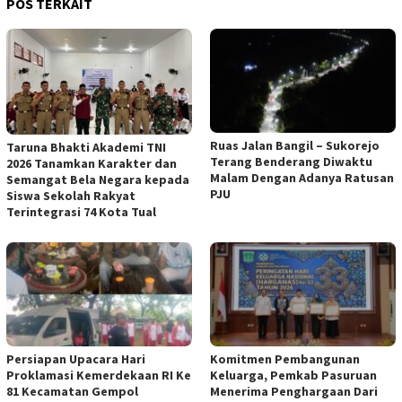
POS TERKAIT
Ruas Jalan Bangil – Sukorejo
Taruna Bhakti Akademi TNI
Terang Benderang Diwaktu
2026 Tanamkan Karakter dan
Malam Dengan Adanya Ratusan
Semangat Bela Negara kepada
PJU
Siswa Sekolah Rakyat
Terintegrasi 74 Kota Tual
Persiapan Upacara Hari
Komitmen Pembangunan
Proklamasi Kemerdekaan RI Ke
Keluarga, Pemkab Pasuruan
81 Kecamatan Gempol
Menerima Penghargaan Dari