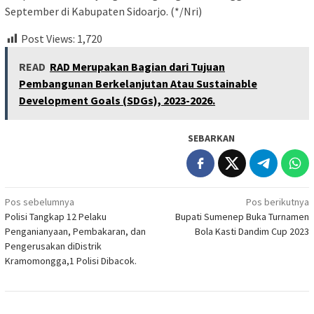
September di Kabupaten Sidoarjo. (*/Nri)
Post Views:
1,720
READ
RAD Merupakan Bagian dari Tujuan
Pembangunan Berkelanjutan Atau Sustainable
Development Goals (SDGs), 2023-2026.
SEBARKAN
Navigasi
Pos sebelumnya
Pos berikutnya
Polisi Tangkap 12 Pelaku
Bupati Sumenep Buka Turnamen
pos
Penganianyaan, Pembakaran, dan
Bola Kasti Dandim Cup 2023
Pengerusakan diDistrik
Kramomongga,1 Polisi Dibacok.