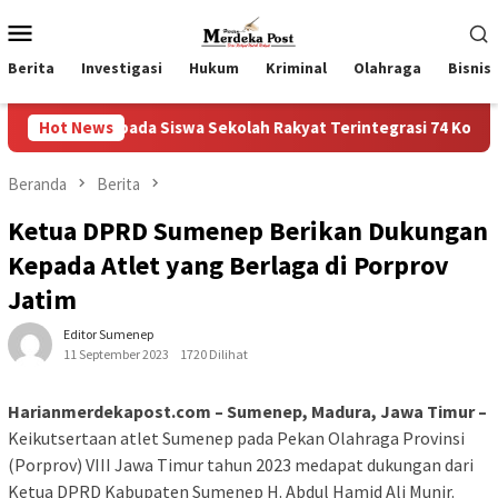
Loncat
Menu
ke
Mobile
konten
Berita
Investigasi
Hukum
Kriminal
Olahraga
Bisnis
epada Siswa Sekolah Rakyat Terintegrasi 74 Kota Tual
Hot News
R
Beranda
Berita
Ketua DPRD Sumenep Berikan Dukungan
Kepada Atlet yang Berlaga di Porprov
Jatim
Editor Sumenep
11 September 2023
1720 Dilihat
Harianmerdekapost.com – Sumenep, Madura, Jawa Timur –
Keikutsertaan atlet Sumenep pada Pekan Olahraga Provinsi
(Porprov) VIII Jawa Timur tahun 2023 medapat dukungan dari
Ketua DPRD Kabupaten Sumenep H. Abdul Hamid Ali Munir.