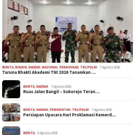
BERITA
,
BUDAYA
,
DAERAH
,
NASIONAL
,
PENDIDIKAN
,
TNI/POLRI
7 Agustus 2026
Taruna Bhakti Akademi TNI 2026 Tanamkan …
BERITA
,
DAERAH
7 Agustus 2026
Ruas Jalan Bangil – Sukorejo Teran…
BERITA
,
DAERAH
,
PEMERINTAH
,
TNI/POLRI
7 Agustus 2026
Persiapan Upacara Hari Proklamasi Kemerd…
BERITA
6 Agustus 2026