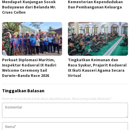
Mendapat Kunjungan Sosok
Kementerian Kependudukan
Budayawan dari Belanda Mr.
Dan Pembangunan Keluarga
Crues Collen
Perkuat Diplomasi Maritim,
Tingkatkan Keimanan dan
Inspektur Kodaeral IX Hadiri
Rasa Syukur, Prajurit Kodaeral
Welcome Ceremony Sail
IX Ikuti Kauseri Agama Secara
Darwin–Banda Race 2026
Virtual
Tinggalkan Balasan
Alamat email Anda tidak akan dipublikasikan.
Ruas yang wajib ditandai
*