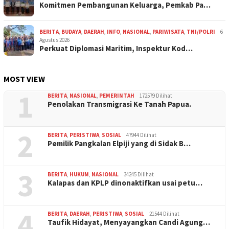
Komitmen Pembangunan Keluarga, Pemkab Pa…
BERITA
,
BUDAYA
,
DAERAH
,
INFO
,
NASIONAL
,
PARIWISATA
,
TNI/POLRI
6
Agustus 2026
Perkuat Diplomasi Maritim, Inspektur Kod…
MOST VIEW
1
BERITA
,
NASIONAL
,
PEMERINTAH
172579 Dilihat
Penolakan Transmigrasi Ke Tanah Papua.
2
BERITA
,
PERISTIWA
,
SOSIAL
47944 Dilihat
Pemilik Pangkalan Elpiji yang di Sidak B…
3
BERITA
,
HUKUM
,
NASIONAL
34245 Dilihat
Kalapas dan KPLP dinonaktifkan usai petu…
4
BERITA
,
DAERAH
,
PERISTIWA
,
SOSIAL
21544 Dilihat
Taufik Hidayat, Menyayangkan Candi Agung…