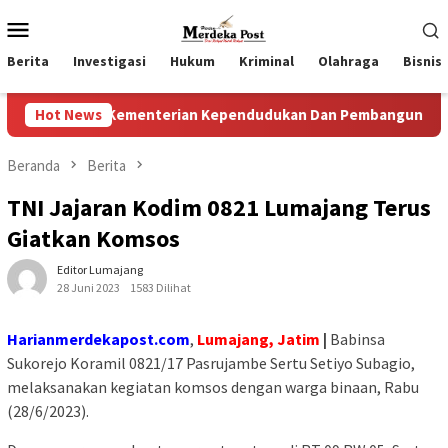
Loncat
Menu
ke
Mobile
konten
Berita
Investigasi
Hukum
Kriminal
Olahraga
Bisnis
ri Kementerian Kependudukan Dan Pembangunan Keluarga
Hot News
Beranda
Berita
TNI Jajaran Kodim 0821 Lumajang Terus
Giatkan Komsos
Editor Lumajang
28 Juni 2023
1583 Dilihat
Harianmerdekapost.com
,
Lumajang, Jatim
|
Babinsa
Sukorejo Koramil 0821/17 Pasrujambe Sertu Setiyo Subagio,
melaksanakan kegiatan komsos dengan warga binaan, Rabu
(28/6/2023).