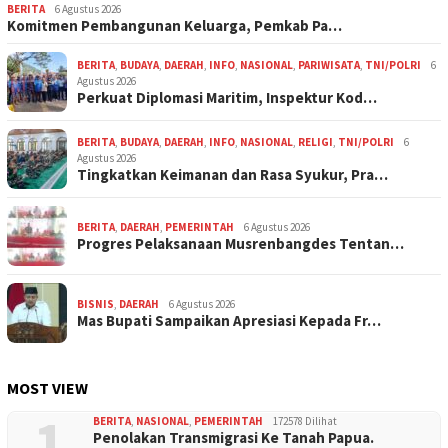
BERITA
6 Agustus 2026
Komitmen Pembangunan Keluarga, Pemkab Pa…
BERITA
,
BUDAYA
,
DAERAH
,
INFO
,
NASIONAL
,
PARIWISATA
,
TNI/POLRI
6
Agustus 2026
Perkuat Diplomasi Maritim, Inspektur Kod…
BERITA
,
BUDAYA
,
DAERAH
,
INFO
,
NASIONAL
,
RELIGI
,
TNI/POLRI
6
Agustus 2026
Tingkatkan Keimanan dan Rasa Syukur, Pra…
BERITA
,
DAERAH
,
PEMERINTAH
6 Agustus 2026
Progres Pelaksanaan Musrenbangdes Tentan…
BISNIS
,
DAERAH
6 Agustus 2026
Mas Bupati Sampaikan Apresiasi Kepada Fr…
MOST VIEW
1
BERITA
,
NASIONAL
,
PEMERINTAH
172578 Dilihat
Penolakan Transmigrasi Ke Tanah Papua.