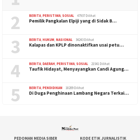
2
BERITA
,
PERISTIWA
,
SOSIAL
47937 Dilihat
Pemilik Pangkalan Elpiji yang di Sidak B…
3
BERITA
,
HUKUM
,
NASIONAL
34243 Dilihat
Kalapas dan KPLP dinonaktifkan usai petu…
4
BERITA
,
DAERAH
,
PERISTIWA
,
SOSIAL
21541 Dilihat
Taufik Hidayat, Menyayangkan Candi Agung…
5
BERITA
,
PENDIDIKAN
18209 Dilihat
Di Duga Penghinaan Lambang Negara Terkai…
PEDOMAN MEDIA SIBER
KODE ETIK JURNALISTIK