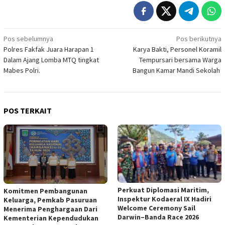
Navigasi
Pos sebelumnya
Pos berikutnya
Polres Fakfak Juara Harapan 1
Karya Bakti, Personel Koramil
pos
Dalam Ajang Lomba MTQ tingkat
Tempursari bersama Warga
Mabes Polri.
Bangun Kamar Mandi Sekolah
POS TERKAIT
Perkuat Diplomasi Maritim,
Komitmen Pembangunan
Inspektur Kodaeral IX Hadiri
Keluarga, Pemkab Pasuruan
Welcome Ceremony Sail
Menerima Penghargaan Dari
Darwin–Banda Race 2026
Kementerian Kependudukan