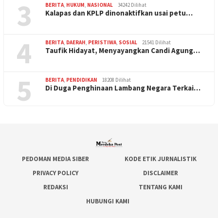
3
BERITA
,
HUKUM
,
NASIONAL
34242 Dilihat
Kalapas dan KPLP dinonaktifkan usai petu…
4
BERITA
,
DAERAH
,
PERISTIWA
,
SOSIAL
21541 Dilihat
Taufik Hidayat, Menyayangkan Candi Agung…
5
BERITA
,
PENDIDIKAN
18208 Dilihat
Di Duga Penghinaan Lambang Negara Terkai…
PEDOMAN MEDIA SIBER
KODE ETIK JURNALISTIK
PRIVACY POLICY
DISCLAIMER
REDAKSI
TENTANG KAMI
HUBUNGI KAMI