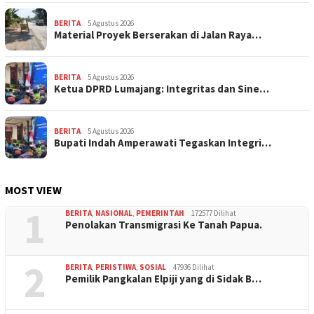
BERITA
5 Agustus 2026
Material Proyek Berserakan di Jalan Raya…
BERITA
5 Agustus 2026
Ketua DPRD Lumajang: Integritas dan Sine…
BERITA
5 Agustus 2026
Bupati Indah Amperawati Tegaskan Integri…
MOST VIEW
1
BERITA
,
NASIONAL
,
PEMERINTAH
172577 Dilihat
Penolakan Transmigrasi Ke Tanah Papua.
2
BERITA
,
PERISTIWA
,
SOSIAL
47936 Dilihat
Pemilik Pangkalan Elpiji yang di Sidak B…