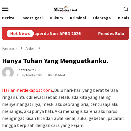
Loncat
Menu
ke
Mobile
konten
Berita
Investigasi
Hukum
Kriminal
Olahraga
Bisnis
 Raperda Non-APBD 2026
Hot News
Pemdes Bulusari Gelar Musrenba
Beranda
Arikel
Hanya Tuhan Yang Menguatkanku.
Editor Fakfak
10 September 2023
1076 Dilihat
Harianmerdekapost.com.
,Dulu hari-hari yang berat terasa
ringan untuk dilewati sebab selalu ada kita yang saling
menyemangati. Iya, meski aku seorang pria, tentu saja aku
menangis, aku punya hati. Aku menangis karena aku harus
mengingat kisah kita dari awal kenal, suka, gebetan, pacaran
hingga berpisah dengan cara yang kejam.