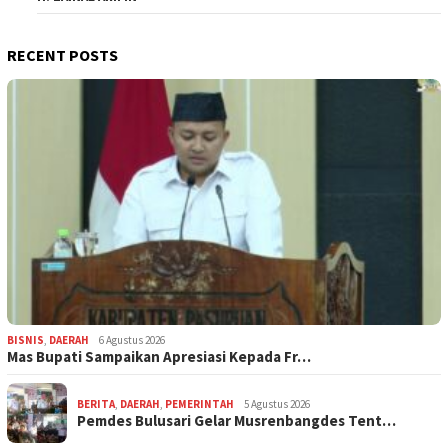
RECENT POSTS
BISNIS
,
DAERAH
6 Agustus 2026
Mas Bupati Sampaikan Apresiasi Kepada Fr…
BERITA
,
DAERAH
,
PEMERINTAH
5 Agustus 2026
Pemdes Bulusari Gelar Musrenbangdes Tent…