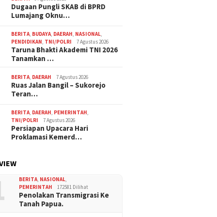
Dugaan Pungli SKAB di BPRD
Lumajang Oknu…
BERITA
,
BUDAYA
,
DAERAH
,
NASIONAL
,
PENDIDIKAN
,
TNI/POLRI
7 Agustus 2026
Taruna Bhakti Akademi TNI 2026
Tanamkan …
BERITA
,
DAERAH
7 Agustus 2026
Ruas Jalan Bangil – Sukorejo
Teran…
BERITA
,
DAERAH
,
PEMERINTAH
,
TNI/POLRI
7 Agustus 2026
Persiapan Upacara Hari
Proklamasi Kemerd…
VIEW
1
BERITA
,
NASIONAL
,
PEMERINTAH
172581 Dilihat
Penolakan Transmigrasi Ke
Tanah Papua.