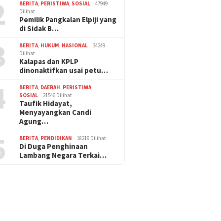
2
BERITA
,
PERISTIWA
,
SOSIAL
47949
Dilihat
Pemilik Pangkalan Elpiji yang
di Sidak B…
3
BERITA
,
HUKUM
,
NASIONAL
34249
Dilihat
Kalapas dan KPLP
dinonaktifkan usai petu…
4
BERITA
,
DAERAH
,
PERISTIWA
,
SOSIAL
21546 Dilihat
Taufik Hidayat,
Menyayangkan Candi
Agung…
5
BERITA
,
PENDIDIKAN
18219 Dilihat
Di Duga Penghinaan
Lambang Negara Terkai…