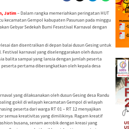
n, Jatim
– Dalam rangka memeriahkan peringatan HUT
 Pitu kecamatan Gempol kabupaten Pasuruan pada minggu
akan Gebyar Sedekah Bumi Fesestival Karnaval dengan
elesai dan disentralkan di depan balai dusun Gesing untuk
l. Festival karnaval yang diselenggarakan oleh dusun
usia balita sampai yang lansia dengan jumlah peserta
rt peserta pertama diberangkatkan oleh kepala desa
rnaval yang dilaksanakan oleh dusun Gesing desa Randu
paling gokil di wilayah kecamatan Gempol di wilayah
sing peserta dari warga RT 01 – RT 12 menyajikan
 semua kreativitas yang dimilikinya. Ragam kreatif
 Fashion busana, senam aerobik dengan kreasi yang