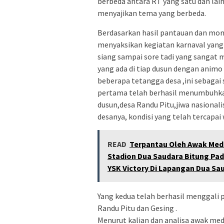
berbeda antara RT yang satu dan lain
menyajikan tema yang berbeda.
Berdasarkan hasil pantauan dan mon
menyaksikan kegiatan karnaval yang 
siang sampai sore tadi yang sangat m
yang ada di tiap dusun dengan animo 
beberapa tetangga desa ,ini sebagai
pertama telah berhasil menumbuhka
dusun,desa Randu Pitu,jiwa nasionali
desanya, kondisi yang telah tercapai 
READ
Terpantau Oleh Awak Medi
Stadion Dua Saudara Bitung Pad
YSK Victory Di Lapangan Dua Sa
Yang kedua telah berhasil menggali p
Randu Pitu dan Gesing .
Menurut kalian dan analisa awak med