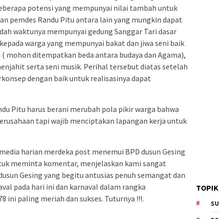
 beberapa potensi yang mempunyai nilai tambah untuk
an pemdes Randu Pitu antara lain yang mungkin dapat
udah waktunya mempunyai gedung Sanggar Tari dasar
kepada warga yang mempunyai bakat dan jiwa seni baik
mi ( mohon ditempatkan beda antara budaya dan Agama),
njahit serta seni musik. Perihal tersebut diatas setelah
konsep dengan baik untuk realisasinya dapat
du Pitu harus berani merubah pola pikir warga bahwa
erusahaan tapi wajib menciptakan lapangan kerja untuk
 media harian merdeka post menemui BPD dusun Gesing
untuk meminta komentar, menjelaskan kami sangat
dusun Gesing yang begitu antusias penuh semangat dan
al pada hari ini dan karnaval dalam rangka
TOPIK
ini paling meriah dan sukses. Tuturnya !!!.
SU