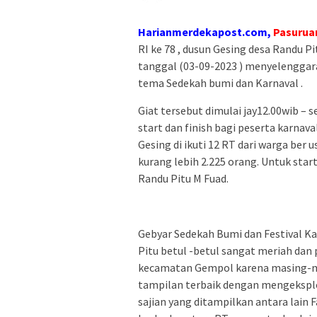
Harianmerdekapost.com,
Pasurua
RI ke 78 , dusun Gesing desa Randu
tanggal (03-09-2023 ) menyelenggar
tema Sedekah bumi dan Karnaval .
Giat tersebut dimulai jay12.00wib – s
start dan finish bagi peserta karnava
Gesing di ikuti 12 RT dari warga ber 
kurang lebih 2.225 orang. Untuk sta
Randu Pitu M Fuad.
Gebyar Sedekah Bumi dan Festival Ka
Pitu betul -betul sangat meriah dan 
kecamatan Gempol karena masing-ma
tampilan terbaik dengan mengeksplor
sajian yang ditampilkan antara lain