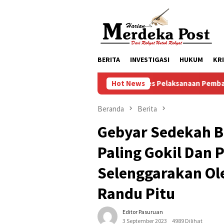
Loncat
ke
konten
BERITA
INVESTIGASI
HUKUM
KR
Progres Pelaksanaan Pembangunan Masjid Bai
Hot News
Beranda
Berita
Gebyar Sedekah B
Paling Gokil Dan 
Selenggarakan Ol
Randu Pitu
Editor Pasuruan
3 September 2023
4989 Dilihat