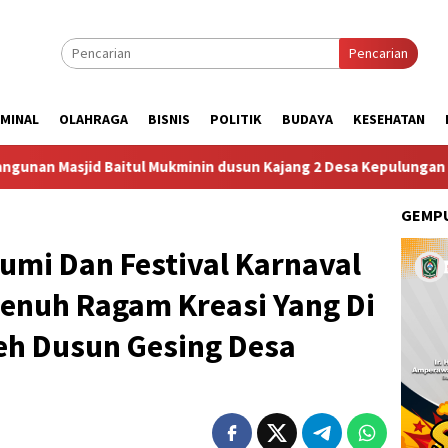
Pencarian
IMINAL
OLAHRAGA
BISNIS
POLITIK
BUDAYA
KESEHATAN
tul Mukminin dusun Kajang 2 Desa Kepulungan Per Hari Sabtu
GEMPU
umi Dan Festival Karnaval
Penuh Ragam Kreasi Yang Di
eh Dusun Gesing Desa