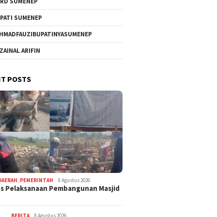
RD SUMENEP
PATI SUMENEP
HMADFAUZIBUPATINYASUMENEP
 ZAINAL ARIFIN
T POSTS
DAERAH
,
PEMERINTAH
8 Agustus 2026
s Pelaksanaan Pembangunan Masjid
BERITA
8 Agustus 2026