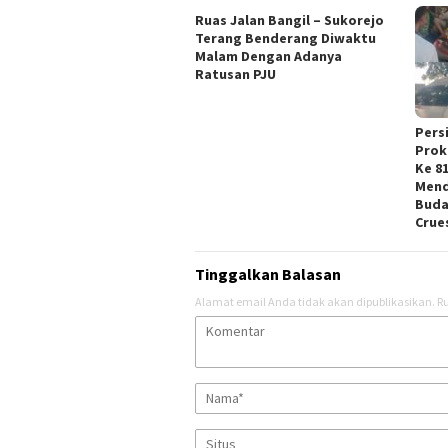
Ruas Jalan Bangil – Sukorejo
Terang Benderang Diwaktu
Malam Dengan Adanya
Ratusan PJU
Pers
Prok
Ke 8
Mend
Buda
Crue
Tinggalkan Balasan
Alamat email Anda tidak akan dipublikasikan.
Ru