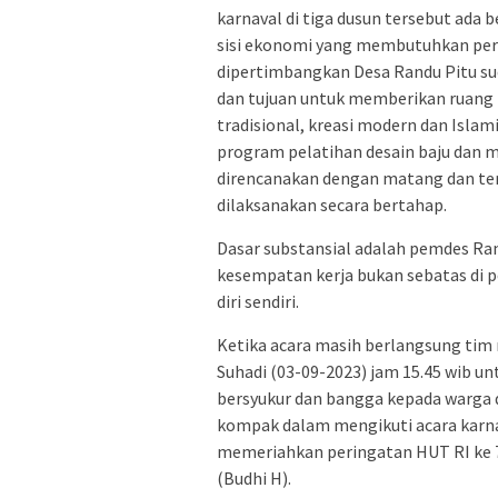
karnaval di tiga dusun tersebut ada
sisi ekonomi yang membutuhkan per
dipertimbangkan Desa Randu Pitu s
dan tujuan untuk memberikan ruang 
tradisional, kreasi modern dan Isla
program pelatihan desain baju dan me
direncanakan dengan matang dan ter
dilaksanakan secara bertahap.
Dasar substansial adalah pemdes Ran
kesempatan kerja bukan sebatas di p
diri sendiri.
Ketika acara masih berlangsung tim
Suhadi (03-09-2023) jam 15.45 wib 
bersyukur dan bangga kepada warga 
kompak dalam mengikuti acara karnav
memeriahkan peringatan HUT RI ke 78 
(Budhi H).