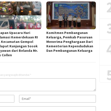
iapan Upacara Hari
Komitmen Pembangunan
lamasi Kemerdekaan RI
Keluarga, Pemkab Pasuruan
1 Kecamatan Gempol
Menerima Penghargaan Dari
apat Kunjungan Sosok
Kementerian Kependudukan
yawan dari Belanda Mr.
Dan Pembangunan Keluarga
s Collen
as yang wajib ditandai
*