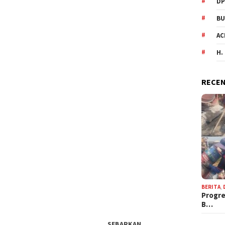
DP
BU
AC
H.
RECEN
BERITA
,
Progre
B…
SEBARKAN