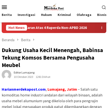
Loncat
Menu
ke
Mobile
konten
Berita
Investigasi
Hukum
Kriminal
Olahraga
Bisnis
Dan Saran Atas 4 Raperda Non-APBD 2026
Hot News
Pemdes Bulusari
Beranda
Berita
Dukung Usaha Kecil Menengah, Babinsa
Tekung Komsos Bersama Pengusaha
Meubel
Editor Lumajang
10 Oktober 2023
1281 Dilihat
Harianmerdekapost.com
,
Lumajang, Jatim
– Salah satu
komoditas home industri andalan dari wilayah binaan, adalah
usaha mebel alumunium yang dikelola oleh para pengrajin
mebel lokal merupakan produk patut dikembangkan dengan