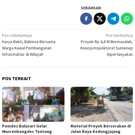
SEBARKAN
Navigasi
Pos sebelumnya
Pos berikutnya
Karya Bakti, Babinsa Bersama
Proyek Rp 4,8 M Bermasalah,
pos
Warga Kawal Pembangunan
Kinerja Inspektorat Sumenep
Infrastruktur di Wilayah
Dipertanyakan
POS TERKAIT
Pemdes Bulusari Gelar
Material Proyek Berserakan di
Musrenbangdes Tentang
Jalan Raya Kedungjajang