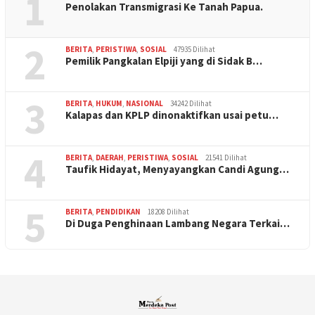
1
Penolakan Transmigrasi Ke Tanah Papua.
2
BERITA
,
PERISTIWA
,
SOSIAL
47935 Dilihat
Pemilik Pangkalan Elpiji yang di Sidak B…
3
BERITA
,
HUKUM
,
NASIONAL
34242 Dilihat
Kalapas dan KPLP dinonaktifkan usai petu…
4
BERITA
,
DAERAH
,
PERISTIWA
,
SOSIAL
21541 Dilihat
Taufik Hidayat, Menyayangkan Candi Agung…
5
BERITA
,
PENDIDIKAN
18208 Dilihat
Di Duga Penghinaan Lambang Negara Terkai…