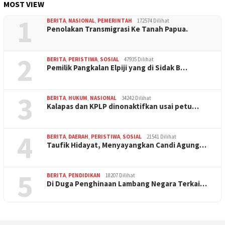
MOST VIEW
1
BERITA
,
NASIONAL
,
PEMERINTAH
172574 Dilihat
Penolakan Transmigrasi Ke Tanah Papua.
2
BERITA
,
PERISTIWA
,
SOSIAL
47935 Dilihat
Pemilik Pangkalan Elpiji yang di Sidak B…
3
BERITA
,
HUKUM
,
NASIONAL
34242 Dilihat
Kalapas dan KPLP dinonaktifkan usai petu…
4
BERITA
,
DAERAH
,
PERISTIWA
,
SOSIAL
21541 Dilihat
Taufik Hidayat, Menyayangkan Candi Agung…
5
BERITA
,
PENDIDIKAN
18207 Dilihat
Di Duga Penghinaan Lambang Negara Terkai…