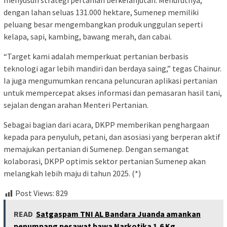
menyusun strategi pertanian berkelanjutan. Menurutnya,
dengan lahan seluas 131.000 hektare, Sumenep memiliki
peluang besar mengembangkan produk unggulan seperti
kelapa, sapi, kambing, bawang merah, dan cabai.
“Target kami adalah memperkuat pertanian berbasis
teknologi agar lebih mandiri dan berdaya saing,” tegas Chainur.
Ia juga mengumumkan rencana peluncuran aplikasi pertanian
untuk mempercepat akses informasi dan pemasaran hasil tani,
sejalan dengan arahan Menteri Pertanian.
Sebagai bagian dari acara, DKPP memberikan penghargaan
kepada para penyuluh, petani, dan asosiasi yang berperan aktif
memajukan pertanian di Sumenep. Dengan semangat
kolaborasi, DKPP optimis sektor pertanian Sumenep akan
melangkah lebih maju di tahun 2025. (*)
Post Views:
829
READ
Satgaspam TNI AL Bandara Juanda amankan
penumpang pesawat bawa Narkotika 1,6 Kg ‎