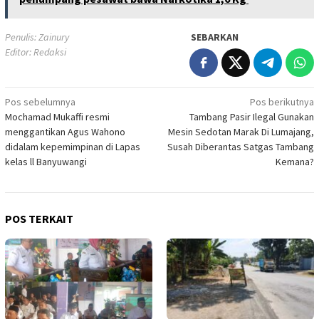
Penulis: Zainury
SEBARKAN
Editor: Redaksi
Navigasi
Pos sebelumnya
Pos berikutnya
Mochamad Mukaffi resmi
Tambang Pasir Ilegal Gunakan
pos
menggantikan Agus Wahono
Mesin Sedotan Marak Di Lumajang,
didalam kepemimpinan di Lapas
Susah Diberantas Satgas Tambang
kelas ll Banyuwangi
Kemana?
POS TERKAIT