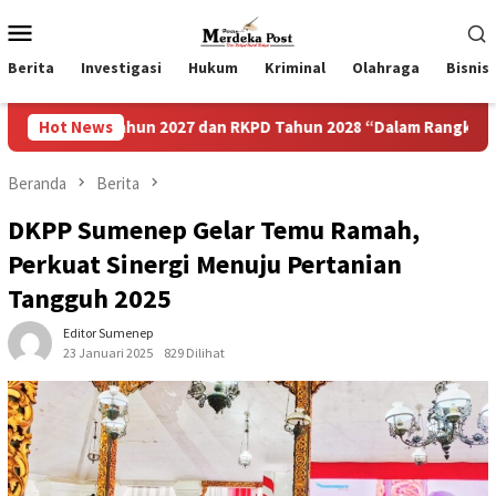
Loncat
Menu
ke
Mobile
konten
Berita
Investigasi
Hukum
Kriminal
Olahraga
Bisnis
Tahun 2027 dan RKPD Tahun 2028 “Dalam Rangka Mewujudkan Se
Hot News
Beranda
Berita
DKPP Sumenep Gelar Temu Ramah,
Perkuat Sinergi Menuju Pertanian
Tangguh 2025
Editor Sumenep
23 Januari 2025
829 Dilihat