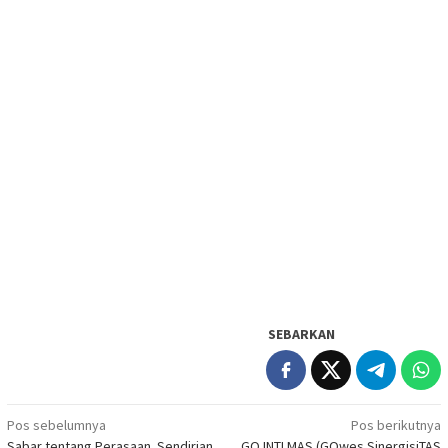
SEBARKAN
Navigasi
Pos sebelumnya
Pos berikutnya
Sabar tentang Perasaan. Sendirian
GO INTI MAS (GOwes SinergisiTAS