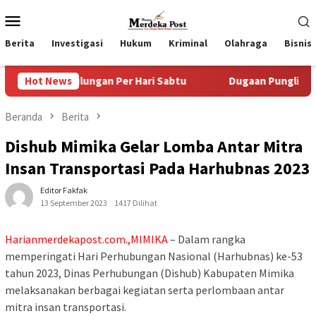
Loncat
Menu
ke
Mobile
konten
Berita
Investigasi
Hukum
Kriminal
Olahraga
Bisnis
ngan Per Hari Sabtu
Hot News
Dugaan Pungli SKAB di BPRD Lumaj
Beranda
Berita
Dishub Mimika Gelar Lomba Antar Mitra
Insan Transportasi Pada Harhubnas 2023
Editor Fakfak
13 September 2023
1417 Dilihat
Harianmerdekapost.com.,MIMIKA
– Dalam rangka
memperingati Hari Perhubungan Nasional (Harhubnas) ke-53
tahun 2023, Dinas Perhubungan (Dishub) Kabupaten Mimika
melaksanakan berbagai kegiatan serta perlombaan antar
mitra insan transportasi.