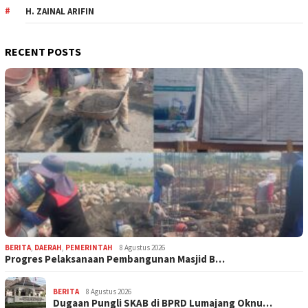
H. ZAINAL ARIFIN
RECENT POSTS
BERITA
,
DAERAH
,
PEMERINTAH
8 Agustus 2026
Progres Pelaksanaan Pembangunan Masjid B…
BERITA
8 Agustus 2026
Dugaan Pungli SKAB di BPRD Lumajang Oknu…