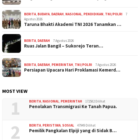
BERITA
,
BUDAYA
,
DAERAH
,
NASIONAL
,
PENDIDIKAN
,
TNI/POLRI
7
Agustus 2026
Taruna Bhakti Akademi TNI 2026 Tanamkan …
BERITA
,
DAERAH
7 Agustus 2026
Ruas Jalan Bangil – Sukorejo Teran…
BERITA
,
DAERAH
,
PEMERINTAH
,
TNI/POLRI
7 Agustus 2026
Persiapan Upacara Hari Proklamasi Kemerd…
MOST VIEW
1
BERITA
,
NASIONAL
,
PEMERINTAH
172582 Dilihat
Penolakan Transmigrasi Ke Tanah Papua.
2
BERITA
,
PERISTIWA
,
SOSIAL
47949 Dilihat
Pemilik Pangkalan Elpiji yang di Sidak B…