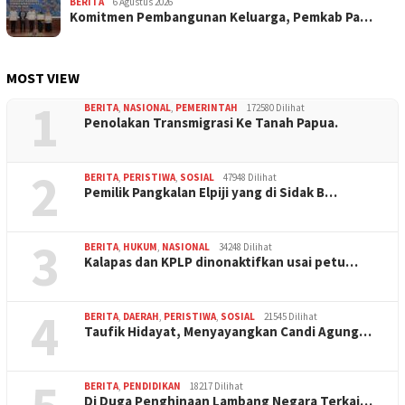
BERITA
6 Agustus 2026
Komitmen Pembangunan Keluarga, Pemkab Pa…
MOST VIEW
1
BERITA
,
NASIONAL
,
PEMERINTAH
172580 Dilihat
Penolakan Transmigrasi Ke Tanah Papua.
2
BERITA
,
PERISTIWA
,
SOSIAL
47948 Dilihat
Pemilik Pangkalan Elpiji yang di Sidak B…
3
BERITA
,
HUKUM
,
NASIONAL
34248 Dilihat
Kalapas dan KPLP dinonaktifkan usai petu…
4
BERITA
,
DAERAH
,
PERISTIWA
,
SOSIAL
21545 Dilihat
Taufik Hidayat, Menyayangkan Candi Agung…
BERITA
,
PENDIDIKAN
18217 Dilihat
Di Duga Penghinaan Lambang Negara Terkai…