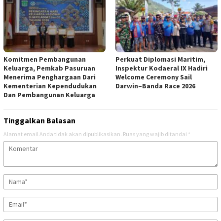
Komitmen Pembangunan
Perkuat Diplomasi Maritim,
Keluarga, Pemkab Pasuruan
Inspektur Kodaeral IX Hadiri
Menerima Penghargaan Dari
Welcome Ceremony Sail
Kementerian Kependudukan
Darwin–Banda Race 2026
Dan Pembangunan Keluarga
Tinggalkan Balasan
Alamat email Anda tidak akan dipublikasikan.
Ruas yang wajib ditandai
*