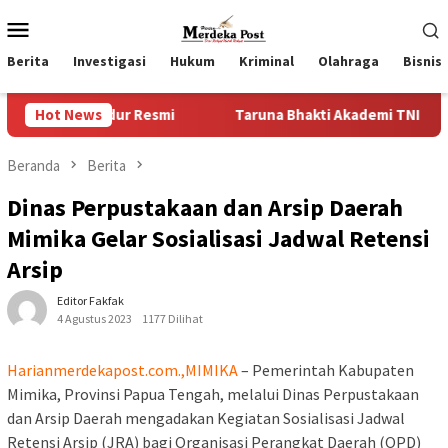
Loncat
Menu
ke
Mobile
konten
Berita
Investigasi
Hukum
Kriminal
Olahraga
Bisnis
edur Resmi
Hot News
Taruna Bhakti Akademi TNI 2026 Tanamkan Kar
Beranda
Berita
Dinas Perpustakaan dan Arsip Daerah
Mimika Gelar Sosialisasi Jadwal Retensi
Arsip
Editor Fakfak
4 Agustus 2023
1177 Dilihat
Harianmerdekapost.com.,MIMIKA
– Pemerintah Kabupaten
Mimika, Provinsi Papua Tengah, melalui Dinas Perpustakaan
dan Arsip Daerah mengadakan Kegiatan Sosialisasi Jadwal
Retensi Arsip (JRA) bagi Organisasi Perangkat Daerah (OPD)