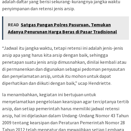
adalah daftar yang berisi sekurang-kurangnya jangka waktu
penyimpanan dan retensi jenis arsip.
READ
Satgas Pangan Polres Pasuruan, Temukan
Adanya Penurunan Harga Beras di Pasar Tradisional
“Jadwal itu jangka waktu, tetapi retensi ini adalah jenis-jenis
arsip apa yang harus kita arsip dengan baik, sehingga
penetapan suatu jenis arsip dimusnahkan, dinilai kembali atau
di permanenkan dan digunakan sebagai pedoman penyusutan
dan penyelamatan arsip, untuk itu mohon untuk dapat
diperhatikan dan diikuti dengan baik,” ucap Hendriette.
Ia menambahkan, kegiatan ini bertujuan untuk
menyelamatkan pengelolaan kearsipan agar terciptanya tertib
arsip, dan setiap pemerintah harus memiliki jadwal retensi
arsip, hal ini dijelaskan dalam Undang-Undang Nomor 43 Tahun
2009 tentang kearsipan dan Peraturan Pemerintah Nomor 28
Tahun 2012 telah mengatur dan mewajibkan setiap Lembaga