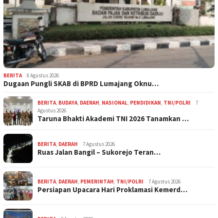
BERITA
8 Agustus 2026
Dugaan Pungli SKAB di BPRD Lumajang Oknu…
BERITA
,
BUDAYA
,
DAERAH
,
NASIONAL
,
PENDIDIKAN
,
TNI/POLRI
7
Agustus 2026
Taruna Bhakti Akademi TNI 2026 Tanamkan …
BERITA
,
DAERAH
7 Agustus 2026
Ruas Jalan Bangil – Sukorejo Teran…
BERITA
,
DAERAH
,
PEMERINTAH
,
TNI/POLRI
7 Agustus 2026
Persiapan Upacara Hari Proklamasi Kemerd…