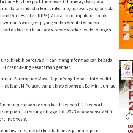
Jatim –
PT. Freeport Indonesia (FI) merayakan para
ran dalam industri konstruksi megaproyek yang berada
l and Port Estate (JIIPE). Acara ini merupakan tindak
p woman focus group yang sudah dimulai di bulan
 dari diskusi rutin antara woman worker leader dengan
a untuk lebih percaya diri dan menginformasikan kepada
 FI mendukung kesetaraan gender.
mpin Perempuan Masa Depan Yang Hebat”. Ini dihadiri
n Habibah, M.Pd atau yang akrab dipanggil Bu Min, Jum’at
Min mengucapkan terima kasih kepada PT Freeport
erempuan. Terhitung hingga Juli 2023 ada sebanyak 500
rt Indonesia.
 kalau bisa menambah kembali pekerja perempuan.