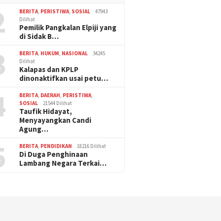
2
BERITA
,
PERISTIWA
,
SOSIAL
47943
Dilihat
Pemilik Pangkalan Elpiji yang
di Sidak B…
3
BERITA
,
HUKUM
,
NASIONAL
34245
Dilihat
Kalapas dan KPLP
dinonaktifkan usai petu…
4
BERITA
,
DAERAH
,
PERISTIWA
,
SOSIAL
21544 Dilihat
Taufik Hidayat,
Menyayangkan Candi
Agung…
5
BERITA
,
PENDIDIKAN
18216 Dilihat
Di Duga Penghinaan
Lambang Negara Terkai…