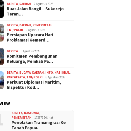
BERITA
,
DAERAH
7 Agustus 2026
Ruas Jalan Bangil – Sukorejo
Teran…
BERITA
,
DAERAH
,
PEMERINTAH
,
TNI/POLRI
7 Agustus 2026
Persiapan Upacara Hari
Proklamasi Kemerd…
BERITA
6 Agustus 2026
Komitmen Pembangunan
Keluarga, Pemkab Pa…
BERITA
,
BUDAYA
,
DAERAH
,
INFO
,
NASIONAL
,
PARIWISATA
,
TNI/POLRI
6 Agustus 2026
Perkuat Diplomasi Maritim,
Inspektur Kod…
VIEW
1
BERITA
,
NASIONAL
,
PEMERINTAH
172579 Dilihat
Penolakan Transmigrasi Ke
Tanah Papua.