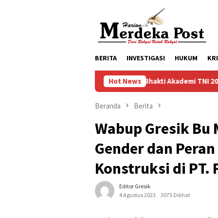
Loncat
ke
konten
BERITA
INVESTIGASI
HUKUM
KR
Taruna Bhakti Akademi TNI 2026 Tanamkan Kara
Hot News
Beranda
Berita
Wabup Gresik Bu 
Gender dan Peran
Konstruksi di PT.
Editor Gresik
4 Agustus 2023
3073 Dilihat