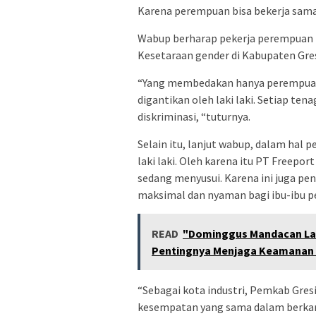
Karena perempuan bisa bekerja sama 
Wabup berharap pekerja perempuan b
Kesetaraan gender di Kabupaten Gres
“Yang membedakan hanya perempuan b
digantikan oleh laki laki. Setiap te
diskriminasi, “tuturnya.
Selain itu, lanjut wabup, dalam ha
laki laki. Oleh karena itu PT Freepor
sedang menyusui. Karena ini juga pe
maksimal dan nyaman bagi ibu-ibu pe
READ
"Dominggus Mandacan Lan
Pentingnya Menjaga Keamanan 
“Sebagai kota industri, Pemkab Gre
kesempatan yang sama dalam berkarir