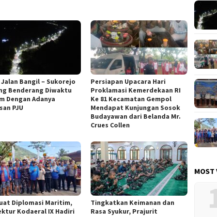
 Jalan Bangil – Sukorejo
Persiapan Upacara Hari
ng Benderang Diwaktu
Proklamasi Kemerdekaan RI
m Dengan Adanya
Ke 81 Kecamatan Gempol
san PJU
Mendapat Kunjungan Sosok
Budayawan dari Belanda Mr.
Crues Collen
MOST 
uat Diplomasi Maritim,
Tingkatkan Keimanan dan
ektur Kodaeral IX Hadiri
Rasa Syukur, Prajurit