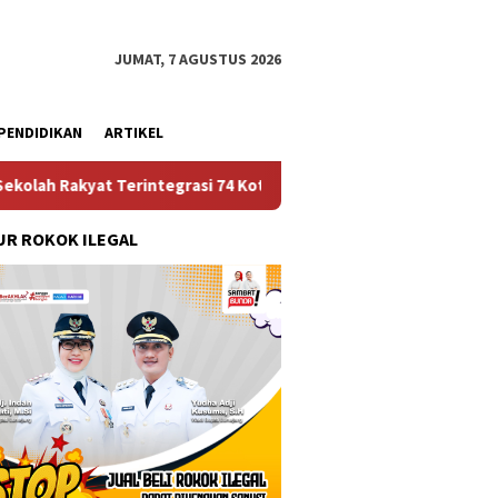
JUMAT, 7 AGUSTUS 2026
PENDIDIKAN
ARTIKEL
integrasi 74 Kota Tual
Ruas Jalan Bangil – Sukorejo T
R ROKOK ILEGAL