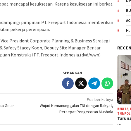
DP
 dapat mencapai kesuksesan. Karena kesuksesan ini berkat
BU
AC
 didampingi pimpinan PT. Freeport Indonesia memberikan
akilan pekerja perempuan.
H.
 Vice President Corporate Planning & Business Strategi
RECEN
 & Safety Stacey Koon, Deputy Site Manager Bentar
puan Konstruksi PT. Freeport Indonesia.(dvd/wwn)
SEBARKAN
Pos berikutnya
ka Gelar
Wujud Kemanunggalan TNI dengan Rakyat,
BERITA
,
Percepat Pengecoran Mushola
TNI/POL
Taruna
…