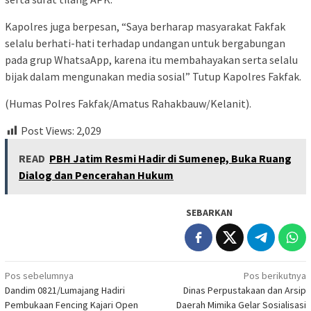
Kapolres juga berpesan, “Saya berharap masyarakat Fakfak
selalu berhati-hati terhadap undangan untuk bergabungan
pada grup WhatsaApp, karena itu membahayakan serta selalu
bijak dalam mengunakan media sosial” Tutup Kapolres Fakfak.
(Humas Polres Fakfak/Amatus Rahakbauw/Kelanit).
Post Views:
2,029
READ
PBH Jatim Resmi Hadir di Sumenep, Buka Ruang
Dialog dan Pencerahan Hukum
SEBARKAN
Navigasi
Pos sebelumnya
Pos berikutnya
Dandim 0821/Lumajang Hadiri
Dinas Perpustakaan dan Arsip
pos
Pembukaan Fencing Kajari Open
Daerah Mimika Gelar Sosialisasi