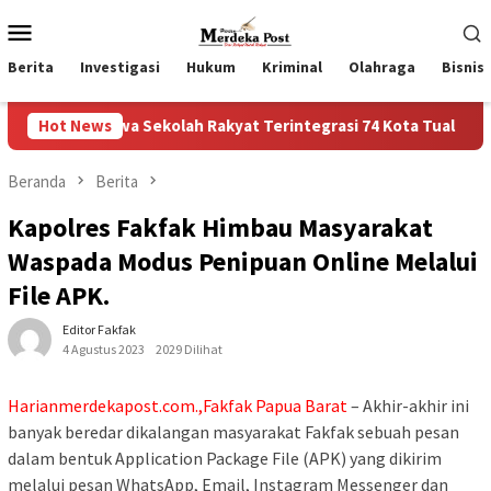
Loncat
Menu
ke
Mobile
konten
Berita
Investigasi
Hukum
Kriminal
Olahraga
Bisnis
swa Sekolah Rakyat Terintegrasi 74 Kota Tual
Hot News
Ruas Jala
Beranda
Berita
Kapolres Fakfak Himbau Masyarakat
Waspada Modus Penipuan Online Melalui
File APK.
Editor Fakfak
4 Agustus 2023
2029 Dilihat
Harianmerdekapost.com.,Fakfak Papua Barat
– Akhir-akhir ini
banyak beredar dikalangan masyarakat Fakfak sebuah pesan
dalam bentuk Application Package File (APK) yang dikirim
melalui pesan WhatsApp, Email, Instagram Messenger dan