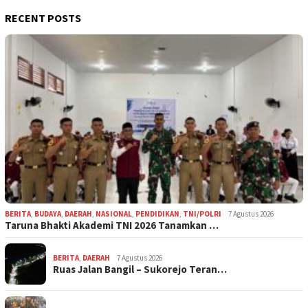
RECENT POSTS
BERITA
,
BUDAYA
,
DAERAH
,
NASIONAL
,
PENDIDIKAN
,
TNI/POLRI
7 Agustus 2026
Taruna Bhakti Akademi TNI 2026 Tanamkan …
BERITA
,
DAERAH
7 Agustus 2026
Ruas Jalan Bangil – Sukorejo Teran…