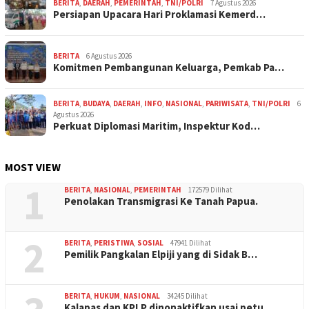
BERITA
,
DAERAH
,
PEMERINTAH
,
TNI/POLRI
7 Agustus 2026
Persiapan Upacara Hari Proklamasi Kemerd…
BERITA
6 Agustus 2026
Komitmen Pembangunan Keluarga, Pemkab Pa…
BERITA
,
BUDAYA
,
DAERAH
,
INFO
,
NASIONAL
,
PARIWISATA
,
TNI/POLRI
6
Agustus 2026
Perkuat Diplomasi Maritim, Inspektur Kod…
MOST VIEW
1
BERITA
,
NASIONAL
,
PEMERINTAH
172579 Dilihat
Penolakan Transmigrasi Ke Tanah Papua.
2
BERITA
,
PERISTIWA
,
SOSIAL
47941 Dilihat
Pemilik Pangkalan Elpiji yang di Sidak B…
BERITA
,
HUKUM
,
NASIONAL
34245 Dilihat
Kalapas dan KPLP dinonaktifkan usai petu…