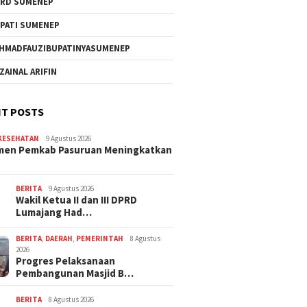
RD SUMENEP
PATI SUMENEP
HMADFAUZIBUPATINYASUMENEP
 ZAINAL ARIFIN
T POSTS
KESEHATAN
9 Agustus 2026
men Pemkab Pasuruan Meningkatkan
BERITA
9 Agustus 2026
Wakil Ketua II dan III DPRD
Lumajang Had…
BERITA
,
DAERAH
,
PEMERINTAH
8 Agustus
2026
Progres Pelaksanaan
Pembangunan Masjid B…
BERITA
8 Agustus 2026