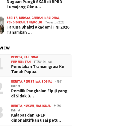
Dugaan Pungli SKAB di BPRD
Lumajang Oknu…
BERITA
,
BUDAYA
,
DAERAH
,
NASIONAL
,
PENDIDIKAN
,
TNI/POLRI
7 Agustus 2026
Taruna Bhakti Akademi TNI 2026
Tanamkan …
VIEW
1
BERITA
,
NASIONAL
,
PEMERINTAH
172584 Dilihat
Penolakan Transmigrasi Ke
Tanah Papua.
2
BERITA
,
PERISTIWA
,
SOSIAL
47954
Dilihat
Pemilik Pangkalan Elpiji yang
di Sidak B…
3
BERITA
,
HUKUM
,
NASIONAL
34250
Dilihat
Kalapas dan KPLP
dinonaktifkan usai petu…