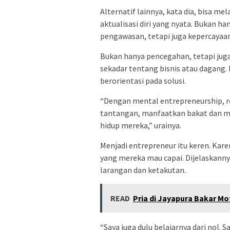
Alternatif lainnya, kata dia, bisa 
aktualisasi diri yang nyata. Bukan h
pengawasan, tetapi juga kepercayaan
Bukan hanya pencegahan, tetapi ju
sekadar tentang bisnis atau dagang. I
berorientasi pada solusi.
“Dengan mental entrepreneurship, r
tantangan, manfaatkan bakat dan mi
hidup mereka,” urainya.
Menjadi entrepreneur itu keren. Kare
yang mereka mau capai. Dijelaskann
larangan dan ketakutan.
READ
Pria di Jayapura Bakar M
“Saya juga dulu belajarnya dari nol. S