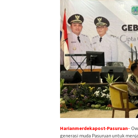
Harianmerdekapost-Pasuruan
–
Own
generasi muda Pasuruan untuk menja