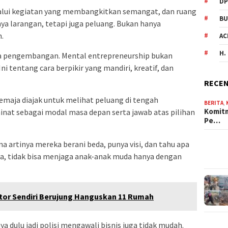
DP
melalui kegiatan yang membangkitkan semangat, dan ruang
BU
anya larangan, tetapi juga peluang. Bukan hanya
.
AC
H.
ga pengembangan. Mental entrepreneurship bukan
ni tentang cara berpikir yang mandiri, kreatif, dan
RECEN
emaja diajak untuk melihat peluang di tengah
BERITA
,
Komit
nat sebagai modal masa depan serta jawab atas pilihan
Pe…
na artinya mereka berani beda, punya visi, dan tahu apa
ya, tidak bisa menjaga anak-anak muda hanya dengan
otor Sendiri Berujung Hanguskan 11 Rumah
aya dulu jadi polisi mengawali bisnis juga tidak mudah.