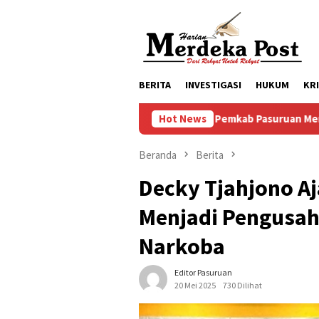
Loncat
ke
konten
BERITA
INVESTIGASI
HUKUM
KR
Komitmen Pemkab Pasuruan Meningkatkan Pelayanan Ke-mas
Hot News
Beranda
Berita
Decky Tjahjono A
Menjadi Pengusah
Narkoba
Editor Pasuruan
20 Mei 2025
730 Dilihat