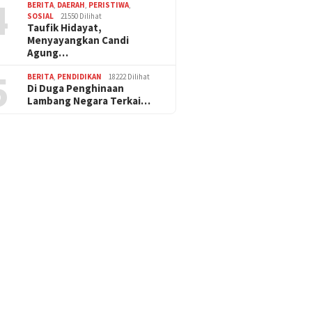
4
BERITA
,
DAERAH
,
PERISTIWA
,
SOSIAL
21550 Dilihat
Taufik Hidayat,
Menyayangkan Candi
Agung…
5
BERITA
,
PENDIDIKAN
18222 Dilihat
Di Duga Penghinaan
Lambang Negara Terkai…