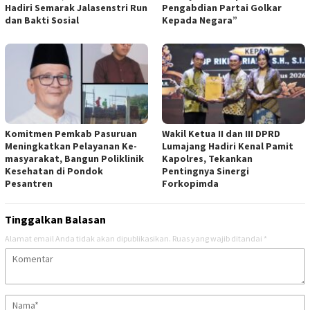
Hadiri Semarak Jalasenstri Run
Pengabdian Partai Golkar
dan Bakti Sosial
Kepada Negara”
Komitmen Pemkab Pasuruan
Wakil Ketua II dan III DPRD
Meningkatkan Pelayanan Ke-
Lumajang Hadiri Kenal Pamit
masyarakat, Bangun Poliklinik
Kapolres, Tekankan
Kesehatan di Pondok
Pentingnya Sinergi
Pesantren
Forkopimda
Tinggalkan Balasan
Alamat email Anda tidak akan dipublikasikan.
Ruas yang wajib ditandai
*