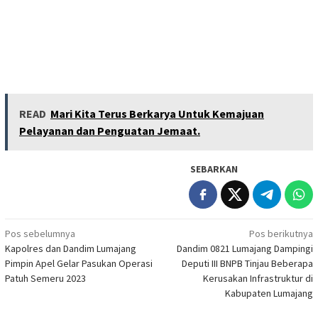
READ
Mari Kita Terus Berkarya Untuk Kemajuan
Pelayanan dan Penguatan Jemaat.
SEBARKAN
Navigasi
Pos sebelumnya
Pos berikutnya
Kapolres dan Dandim Lumajang
Dandim 0821 Lumajang Dampingi
pos
Pimpin Apel Gelar Pasukan Operasi
Deputi III BNPB Tinjau Beberapa
Patuh Semeru 2023
Kerusakan Infrastruktur di
Kabupaten Lumajang