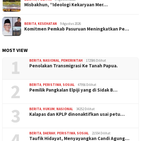
Misbakhun, “Ideologi Kekaryaan Mer…
BERITA
,
KESEHATAN
9 Agustus 2026
Komitmen Pemkab Pasuruan Meningkatkan Pe…
MOST VIEW
1
BERITA
,
NASIONAL
,
PEMERINTAH
172586 Dilihat
Penolakan Transmigrasi Ke Tanah Papua.
2
BERITA
,
PERISTIWA
,
SOSIAL
47956 Dilihat
Pemilik Pangkalan Elpiji yang di Sidak B…
3
BERITA
,
HUKUM
,
NASIONAL
34252 Dilihat
Kalapas dan KPLP dinonaktifkan usai petu…
4
BERITA
,
DAERAH
,
PERISTIWA
,
SOSIAL
21554 Dilihat
Taufik Hidayat, Menyayangkan Candi Agung…