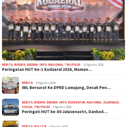
BERITA
,
BUDAYA
,
DAERAH
,
INFO
,
NASIONAL
,
TNI/POLRI
10 Agustus 2026
Peringatan HUT Ke-1 Kodaeral 2026, Momen…
BERITA
10 Agustus 2026
IWL Bersurat Ke DPRD Lumajang, Desak Pen…
BERITA
,
BUDAYA
,
DAERAH
,
INFO
,
KESEHATAN
,
NASIONAL
,
OLAHRAGA
,
SOSIAL
,
TNI/POLRI
9 Agustus 2026
Peringati HUT ke-80 Jalasenastri, Dankod…
BERITA
,
POLITIK
9 Agustus 2026