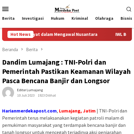
Loncat
Menu
ke
Mobile
konten
Berita
Investigasi
Hukum
Kriminal
Olahraga
Bisnis
 Rakyat dalam Mengawal Nusantara
Hot News
IWL Bersurat Ke DPR
Beranda
Berita
Dandim Lumajang : TNI-Polri dan
Pemerintah Pastikan Keamanan Wilayah
Pasca Bencana Banjir dan Longsor
Editor Lumajang
10 Juli 2023
1923 Dilihat
Harianmerdekapost.com
,
Lumajang, Jatim
| TNI-Polri dan
Pemerintah terus melaksanakan kegiatan patroli malam di
pemukiman masyarakat yang terdampak bencana banjir dan
tanah longsor untuk mencegah terjadinya aksi penjarahan