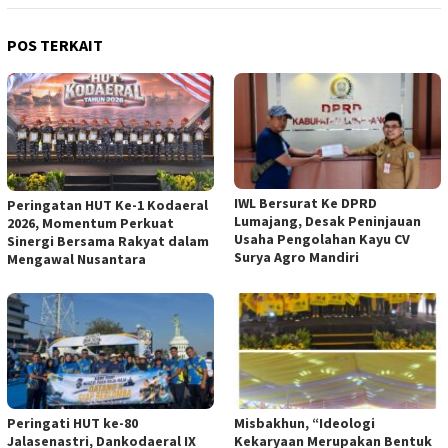
POS TERKAIT
IWL Bersurat Ke DPRD
Peringatan HUT Ke-1 Kodaeral
Lumajang, Desak Peninjauan
2026, Momentum Perkuat
Usaha Pengolahan Kayu CV
Sinergi Bersama Rakyat dalam
Surya Agro Mandiri
Mengawal Nusantara
Peringati HUT ke-80
Misbakhun, “Ideologi
Jalasenastri, Dankodaeral IX
Kekaryaan Merupakan Bentuk