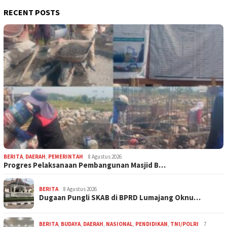
RECENT POSTS
BERITA
,
DAERAH
,
PEMERINTAH
8 Agustus 2026
Progres Pelaksanaan Pembangunan Masjid B…
BERITA
8 Agustus 2026
Dugaan Pungli SKAB di BPRD Lumajang Oknu…
BERITA
,
BUDAYA
,
DAERAH
,
NASIONAL
,
PENDIDIKAN
,
TNI/POLRI
7