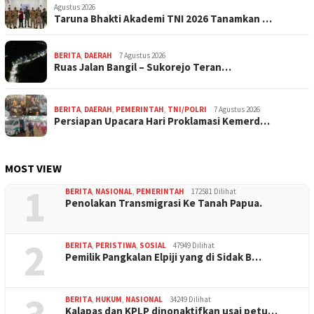
Agustus 2026
Taruna Bhakti Akademi TNI 2026 Tanamkan …
BERITA
,
DAERAH
7 Agustus 2026
Ruas Jalan Bangil – Sukorejo Teran…
BERITA
,
DAERAH
,
PEMERINTAH
,
TNI/POLRI
7 Agustus 2026
Persiapan Upacara Hari Proklamasi Kemerd…
MOST VIEW
1
BERITA
,
NASIONAL
,
PEMERINTAH
172581 Dilihat
Penolakan Transmigrasi Ke Tanah Papua.
2
BERITA
,
PERISTIWA
,
SOSIAL
47949 Dilihat
Pemilik Pangkalan Elpiji yang di Sidak B…
BERITA
,
HUKUM
,
NASIONAL
34249 Dilihat
Kalapas dan KPLP dinonaktifkan usai petu…