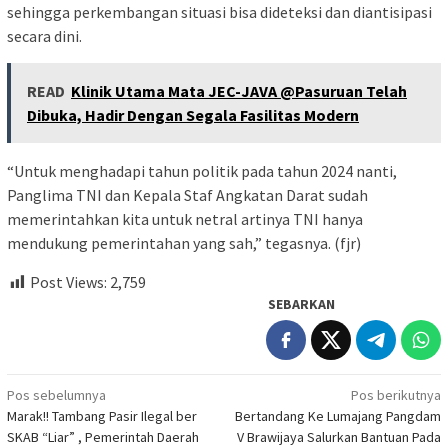
sehingga perkembangan situasi bisa dideteksi dan diantisipasi
secara dini.
READ
Klinik Utama Mata JEC-JAVA @Pasuruan Telah
Dibuka, Hadir Dengan Segala Fasilitas Modern
“Untuk menghadapi tahun politik pada tahun 2024 nanti,
Panglima TNI dan Kepala Staf Angkatan Darat sudah
memerintahkan kita untuk netral artinya TNI hanya
mendukung pemerintahan yang sah,” tegasnya. (fjr)
Post Views:
2,759
SEBARKAN
Navigasi
Pos sebelumnya
Pos berikutnya
Marak!! Tambang Pasir Ilegal ber
Bertandang Ke Lumajang Pangdam
pos
SKAB “Liar” , Pemerintah Daerah
V Brawijaya Salurkan Bantuan Pada