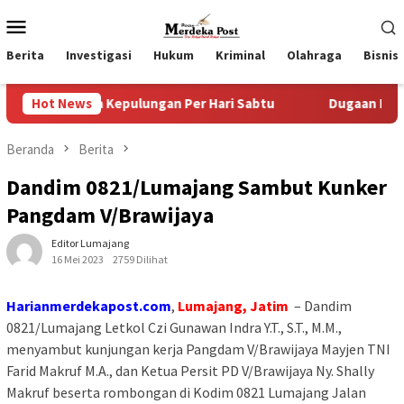
Loncat
Menu
ke
Mobile
konten
Berita
Investigasi
Hukum
Kriminal
Olahraga
Bisnis
a Kepulungan Per Hari Sabtu
Hot News
Dugaan Pungli SKAB di BPR
Beranda
Berita
Dandim 0821/Lumajang Sambut Kunker
Pangdam V/Brawijaya
Editor Lumajang
16 Mei 2023
2759 Dilihat
Harianmerdekapost.com
,
Lumajang, Jatim
– Dandim
0821/Lumajang Letkol Czi Gunawan Indra Y.T., S.T., M.M.,
menyambut kunjungan kerja Pangdam V/Brawijaya Mayjen TNI
Farid Makruf M.A., dan Ketua Persit PD V/Brawijaya Ny. Shally
Makruf beserta rombongan di Kodim 0821 Lumajang Jalan