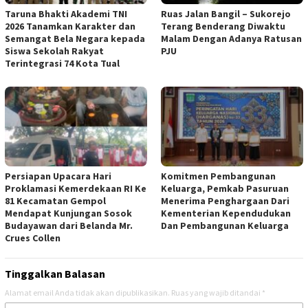
Taruna Bhakti Akademi TNI
Ruas Jalan Bangil – Sukorejo
2026 Tanamkan Karakter dan
Terang Benderang Diwaktu
Semangat Bela Negara kepada
Malam Dengan Adanya Ratusan
Siswa Sekolah Rakyat
PJU
Terintegrasi 74 Kota Tual
Persiapan Upacara Hari
Komitmen Pembangunan
Proklamasi Kemerdekaan RI Ke
Keluarga, Pemkab Pasuruan
81 Kecamatan Gempol
Menerima Penghargaan Dari
Mendapat Kunjungan Sosok
Kementerian Kependudukan
Budayawan dari Belanda Mr.
Dan Pembangunan Keluarga
Crues Collen
Tinggalkan Balasan
Alamat email Anda tidak akan dipublikasikan.
Ruas yang wajib ditandai
*