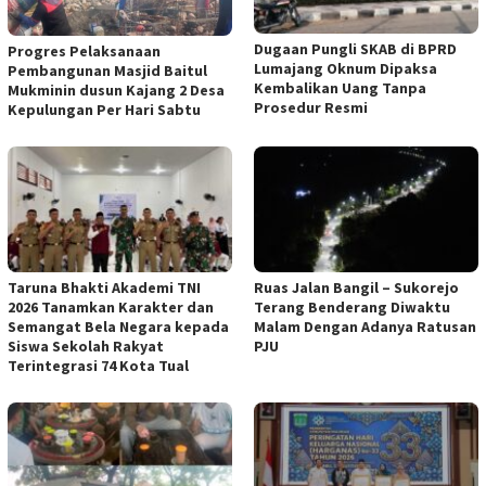
Dugaan Pungli SKAB di BPRD
Progres Pelaksanaan
Lumajang Oknum Dipaksa
Pembangunan Masjid Baitul
Kembalikan Uang Tanpa
Mukminin dusun Kajang 2 Desa
Prosedur Resmi
Kepulungan Per Hari Sabtu
Taruna Bhakti Akademi TNI
Ruas Jalan Bangil – Sukorejo
2026 Tanamkan Karakter dan
Terang Benderang Diwaktu
Semangat Bela Negara kepada
Malam Dengan Adanya Ratusan
Siswa Sekolah Rakyat
PJU
Terintegrasi 74 Kota Tual