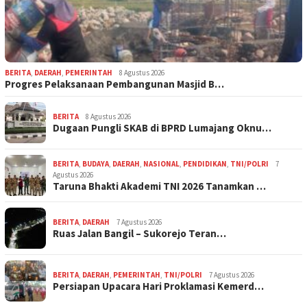
BERITA
,
DAERAH
,
PEMERINTAH
8 Agustus 2026
Progres Pelaksanaan Pembangunan Masjid B…
BERITA
8 Agustus 2026
Dugaan Pungli SKAB di BPRD Lumajang Oknu…
BERITA
,
BUDAYA
,
DAERAH
,
NASIONAL
,
PENDIDIKAN
,
TNI/POLRI
7
Agustus 2026
Taruna Bhakti Akademi TNI 2026 Tanamkan …
BERITA
,
DAERAH
7 Agustus 2026
Ruas Jalan Bangil – Sukorejo Teran…
BERITA
,
DAERAH
,
PEMERINTAH
,
TNI/POLRI
7 Agustus 2026
Persiapan Upacara Hari Proklamasi Kemerd…