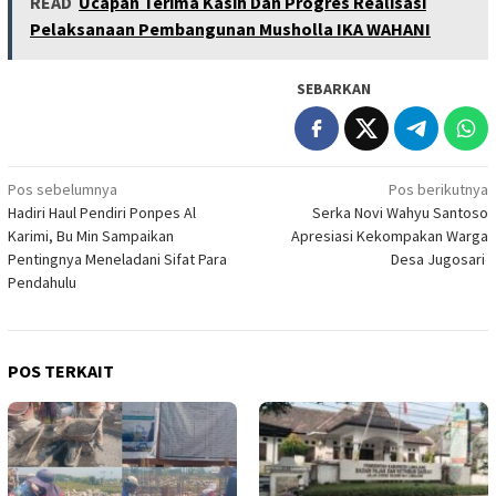
READ
Ucapan Terima Kasih Dan Progres Realisasi
Pelaksanaan Pembangunan Musholla IKA WAHANI
SEBARKAN
Navigasi
Pos sebelumnya
Pos berikutnya
Hadiri Haul Pendiri Ponpes Al
Serka Novi Wahyu Santoso
pos
Karimi, Bu Min Sampaikan
Apresiasi Kekompakan Warga
Pentingnya Meneladani Sifat Para
Desa Jugosari
Pendahulu
POS TERKAIT