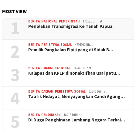
MOST VIEW
1
BERITA
,
NASIONAL
,
PEMERINTAH
172581 Dilihat
Penolakan Transmigrasi Ke Tanah Papua.
2
BERITA
,
PERISTIWA
,
SOSIAL
47949 Dilihat
Pemilik Pangkalan Elpiji yang di Sidak B…
3
BERITA
,
HUKUM
,
NASIONAL
34249 Dilihat
Kalapas dan KPLP dinonaktifkan usai petu…
4
BERITA
,
DAERAH
,
PERISTIWA
,
SOSIAL
21546 Dilihat
Taufik Hidayat, Menyayangkan Candi Agung…
5
BERITA
,
PENDIDIKAN
18218 Dilihat
Di Duga Penghinaan Lambang Negara Terkai…