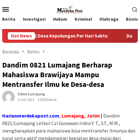
Loncat
Menu
ke
Mobile
konten
Berita
Investigasi
Hukum
Kriminal
Olahraga
Bisnis
 2 Desa Kepulungan Per Hari Sabtu
Hot News
Dugaan Pungli SKAB 
Beranda
Berita
Dandim 0821 Lumajang Berharap
Mahasiswa Brawijaya Mampu
Mentransfer Ilmu ke Desa-desa
Editor Lumajang
4 Juli 2023
1760 Dilihat
Harianmerdekapost.com
,
Lumajang, Jatim
|
Dandim
0821/Lumajang Letkol Czi Gunawan Indra Y. T., S.T., M.M.,
mengharapkan para mahasiswa bisa mentransfer ilmunya dan
turut serta aktif mendampingi kegiatan desa mulai dari