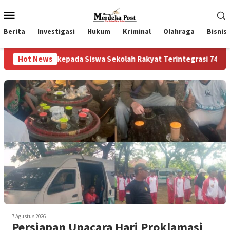
Loncat
Menu
ke
Mobile
konten
Berita
Investigasi
Hukum
Kriminal
Olahraga
Bisnis
 kepada Siswa Sekolah Rakyat Terintegrasi 74 Kota Tual
Hot News
7 Agustus 2026
Persiapan Upacara Hari Proklamasi