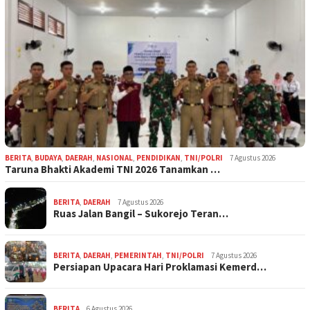
BERITA
,
BUDAYA
,
DAERAH
,
NASIONAL
,
PENDIDIKAN
,
TNI/POLRI
7 Agustus 2026
Taruna Bhakti Akademi TNI 2026 Tanamkan …
BERITA
,
DAERAH
7 Agustus 2026
Ruas Jalan Bangil – Sukorejo Teran…
BERITA
,
DAERAH
,
PEMERINTAH
,
TNI/POLRI
7 Agustus 2026
Persiapan Upacara Hari Proklamasi Kemerd…
BERITA
6 Agustus 2026