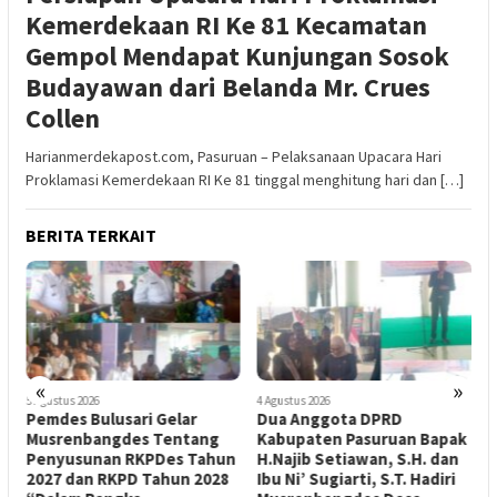
Kemerdekaan RI Ke 81 Kecamatan
Gempol Mendapat Kunjungan Sosok
Budayawan dari Belanda Mr. Crues
Collen
Harianmerdekapost.com, Pasuruan – Pelaksanaan Upacara Hari
Proklamasi Kemerdekaan RI Ke 81 tinggal menghitung hari dan […]
BERITA TERKAIT
«
»
5 Agustus 2026
4 Agustus 2026
3
Pemdes Bulusari Gelar
Dua Anggota DPRD
I
Musrenbangdes Tentang
Kabupaten Pasuruan Bapak
n
Penyusunan RKPDes Tahun
H.Najib Setiawan, S.H. dan
2027 dan RKPD Tahun 2028
Ibu Ni’ Sugiarti, S.T. Hadiri
R