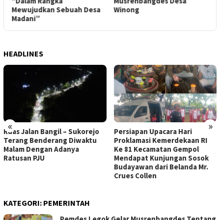
“Dalam Rangka
Musrenbangdes Desa
T
Mewujudkan Sebuah Desa
Winong
Madani”
HEADLINES
«
»
Persiapan Upacara Hari
Ruas Jalan Bangil – Sukorejo
Proklamasi Kemerdekaan RI
Terang Benderang Diwaktu
Ke 81 Kecamatan Gempol
Malam Dengan Adanya
Mendapat Kunjungan Sosok
Ratusan PJU
Budayawan dari Belanda Mr.
Crues Collen
KATEGORI:
PEMERINTAH
Pemdes Legok Gelar Musrenbangdes Tentang