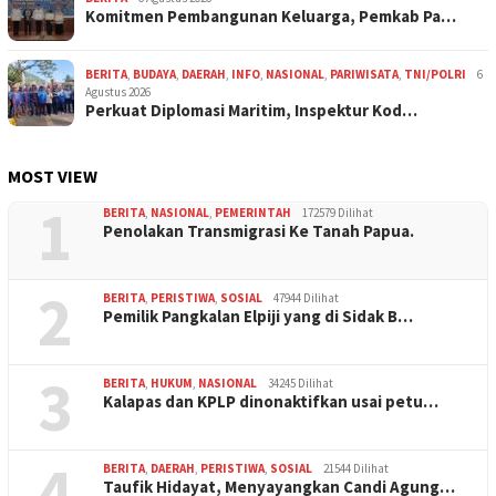
Komitmen Pembangunan Keluarga, Pemkab Pa…
BERITA
,
BUDAYA
,
DAERAH
,
INFO
,
NASIONAL
,
PARIWISATA
,
TNI/POLRI
6
Agustus 2026
Perkuat Diplomasi Maritim, Inspektur Kod…
MOST VIEW
1
BERITA
,
NASIONAL
,
PEMERINTAH
172579 Dilihat
Penolakan Transmigrasi Ke Tanah Papua.
2
BERITA
,
PERISTIWA
,
SOSIAL
47944 Dilihat
Pemilik Pangkalan Elpiji yang di Sidak B…
3
BERITA
,
HUKUM
,
NASIONAL
34245 Dilihat
Kalapas dan KPLP dinonaktifkan usai petu…
4
BERITA
,
DAERAH
,
PERISTIWA
,
SOSIAL
21544 Dilihat
Taufik Hidayat, Menyayangkan Candi Agung…