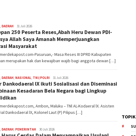
,
DAERAH
Editor
31 Juli 2026
epan 250 Peserta Reses,Abah Heru Dewan PDI-
Pasuruan
nsya Allah Saya Amanah Memperjuangkan
rasi Masyarakat
nmerdekapost.com-Pasuruan,- Masa Reses III DPRD Kabupaten
uan merupakan hak dan kewajiban wajib bagi anggota dewan […]
,
DAERAH
,
NASIONAL
,
TNI/POLRI
Editor
31 Juli 2026
r Dankodaeral lX ikuti Sosialisasi dan Diseminasi
Surabaya
inaan Kesadaran Bela Negara bagi Lingkup
idikan
merdekapost.com, Ambon, Maluku – TNl AL-Kodaeral lX. Asisten
rial Dankodaeral lX, Kolonel Laut (P) Pilipus […]
TOPIK
SU
,
DAERAH
,
PEMERINTAH
Editor
30 Juli 2026
 Harus Cerdas Dalam Menyampaikan Usulan!
Pasuruan