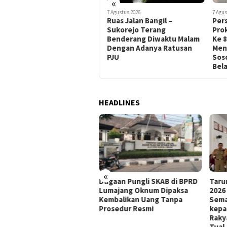
«
7 Agustus 2026
7 Agustus 2026
7 Agus
Taruna Bhakti Akademi TNI
Ruas Jalan Bangil –
Pers
2026 Tanamkan Karakter
Sukorejo Terang
Pro
dan Semangat Bela Negara
Benderang Diwaktu Malam
Ke 
kepada Siswa Sekolah
Dengan Adanya Ratusan
Men
Rakyat Terintegrasi 74
PJU
Sos
Kota Tual
Bela
HEADLINES
«
gres Pelaksanaan
Dugaan Pungli SKAB di BPRD
Taru
bangunan Masjid Baitul
Lumajang Oknum Dipaksa
2026
minin dusun Kajang 2
Kembalikan Uang Tanpa
Sema
a Kepulungan Per Hari
Prosedur Resmi
kepa
btu
Raky
Tual