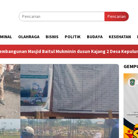
Pencarian
IMINAL
OLAHRAGA
BISNIS
POLITIK
BUDAYA
KESEHATAN
tul Mukminin dusun Kajang 2 Desa Kepulungan Per Hari Sabtu
GEMPU