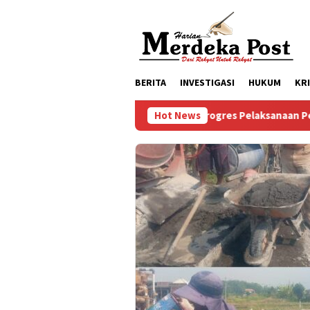
Loncat
ke
konten
BERITA
INVESTIGASI
HUKUM
KR
Progres Pelaksanaan Pembangunan Masjid Bai
Hot News