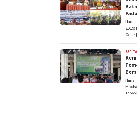
Kata
Pada
Harian
2026)
Gelar 
BERITA
Kemi
Peme
Ber
Haria
Mocha
Thoyy