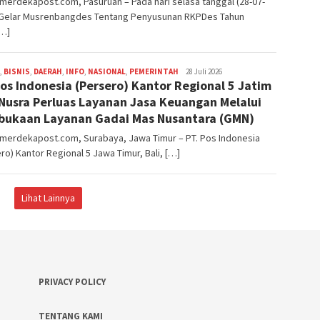
merdekapost.com, Pasuruan – Pada hari selasa tanggal (28-07-
 Gelar Musrenbangdes Tentang Penyusunan RKPDes Tahun
[…]
,
BISNIS
,
DAERAH
,
INFO
,
NASIONAL
,
PEMERINTAH
Editor
28 Juli 2026
Pos Indonesia (Persero) Kantor Regional 5 Jatim
Surabaya
 Nusra Perluas Layanan Jasa Keuangan Melalui
ukaan Layanan Gadai Mas Nusantara (GMN)
nmerdekapost.com, Surabaya, Jawa Timur – PT. Pos Indonesia
ro) Kantor Regional 5 Jawa Timur, Bali, […]
Lihat Lainnya
PRIVACY POLICY
TENTANG KAMI