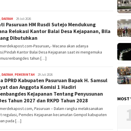
,
DAERAH
Editor
29 Juli 2026
ti Pasuruan HM Rusdi Sutejo Mendukung
Pasuruan
na Relokasi Kantor Balai Desa Kejapanan, Bila
ang Dibutuhkan
nmerdekapost.com-Pasuruan,- Wacana akan adanya
si/Pindah Kantor Balai Desa Kejapanan saat ini mengemuka
 musrenbangdes tahun […]
,
DAERAH
,
PEMERINTAH
Editor
29 Juli 2026
a DPRD Kabupaten Pasuruan Bapak H. Samsul
Pasuruan
yat dan Anggota Komisi 1 Hadiri
enbangdes Kejapanan Tentang Penyusunan
MOST 
es Tahun 2027 dan RKPD Tahun 2028
nmerdekapost.com, Pasuruan – Dalam rangka melaksanakan
t regulasi, Pemdes Kejapanan kecamatan Gempol kabupaten
uan pada […]