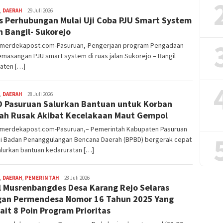
,
DAERAH
Editor
29 Juli 2026
s Perhubungan Mulai Uji Coba PJU Smart System
Pasuruan
n Bangil- Sukorejo
nmerdekapost.com-Pasuruan,-Pengerjaan program Pengadaan
masangan PJU smart system di ruas jalan Sukorejo – Bangil
aten […]
,
DAERAH
Editor
28 Juli 2026
 Pasuruan Salurkan Bantuan untuk Korban
Pasuruan
h Rusak Akibat Kecelakaan Maut Gempol
nmerdekapost.com-Pasuruan,– Pemerintah Kabupaten Pasuruan
ui Badan Penanggulangan Bencana Daerah (BPBD) bergerak cepat
lurkan bantuan kedaruratan […]
,
DAERAH
,
PEMERINTAH
Editor
28 Juli 2026
l Musrenbangdes Desa Karang Rejo Selaras
Pasuruan
an Permendesa Nomor 16 Tahun 2025 Yang
ait 8 Poin Program Prioritas