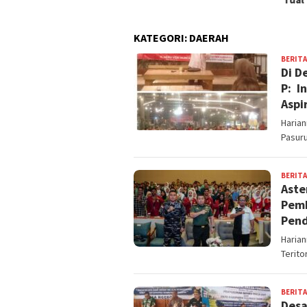
KATEGORI:
DAERAH
BERITA
Di D
P: I
Aspi
Haria
Pasur
BERITA
Aste
Pemb
Pend
Harian
Terito
BERITA
Desa