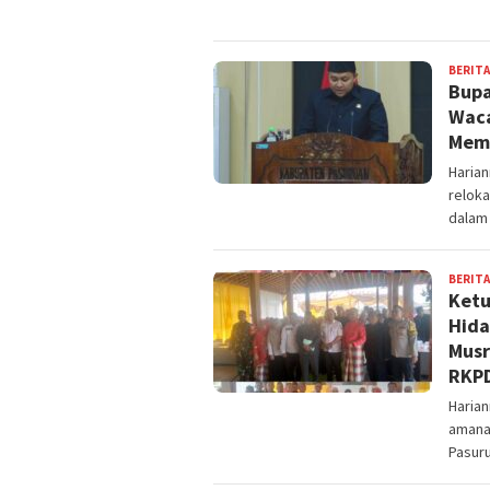
BERITA
Bupa
Waca
Mem
Haria
reloka
dalam
BERITA
Ketu
Hida
Musr
RKPD
Haria
amana
Pasur