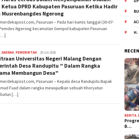
DP
 Ketua DPRD Kabupaten Pasuruan Ketika Hadir
BU
 Musrenbangdes Ngerong
AC
merdekapost.com, Pasuruan – Pada hari kamis tanggal (30-07-
 Pemdes Ngerong kecamatan Gempol kabupaten Pasuruan
H.
[…]
RECEN
,
DAERAH
,
PEMERINTAH
Editor
29 Juli 2026
traan Universitas Negeri Malang Dengan
Pasuruan
rintah Desa Randupitu ” Dalam Rangka
sama Membangun Desa”
nmerdekapost.com, Pasuruan – Kepala desa Randupitu Bapak
mad Fuad dalam rangka mewujudkan sebuah Khoryatun
ibatun […]
BERITA
,
Progre
B…