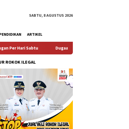
SABTU, 8 AGUSTUS 2026
PENDIDIKAN
ARTIKEL
Dugaan Pungli SKAB di BPRD Lumajang Oknum Dipaksa Kemb
R ROKOK ILEGAL