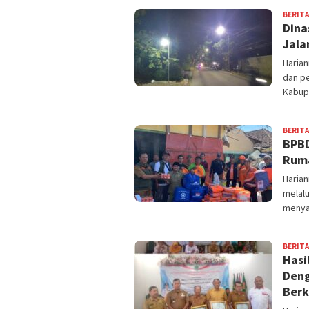
BERITA
Dina
Jala
Haria
dan pe
Kabup
BERITA
BPBD
Ruma
Haria
melal
menya
BERITA
Hasi
Deng
Berk