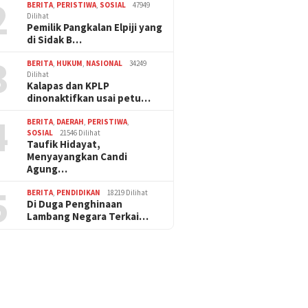
2
BERITA
,
PERISTIWA
,
SOSIAL
47949
Dilihat
Pemilik Pangkalan Elpiji yang
di Sidak B…
3
BERITA
,
HUKUM
,
NASIONAL
34249
Dilihat
Kalapas dan KPLP
dinonaktifkan usai petu…
4
BERITA
,
DAERAH
,
PERISTIWA
,
SOSIAL
21546 Dilihat
Taufik Hidayat,
Menyayangkan Candi
Agung…
5
BERITA
,
PENDIDIKAN
18219 Dilihat
Di Duga Penghinaan
Lambang Negara Terkai…