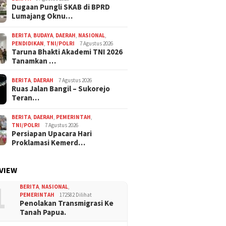
Dugaan Pungli SKAB di BPRD
Lumajang Oknu…
BERITA
,
BUDAYA
,
DAERAH
,
NASIONAL
,
PENDIDIKAN
,
TNI/POLRI
7 Agustus 2026
Taruna Bhakti Akademi TNI 2026
Tanamkan …
BERITA
,
DAERAH
7 Agustus 2026
Ruas Jalan Bangil – Sukorejo
Teran…
BERITA
,
DAERAH
,
PEMERINTAH
,
TNI/POLRI
7 Agustus 2026
Persiapan Upacara Hari
Proklamasi Kemerd…
VIEW
1
BERITA
,
NASIONAL
,
PEMERINTAH
172582 Dilihat
Penolakan Transmigrasi Ke
Tanah Papua.