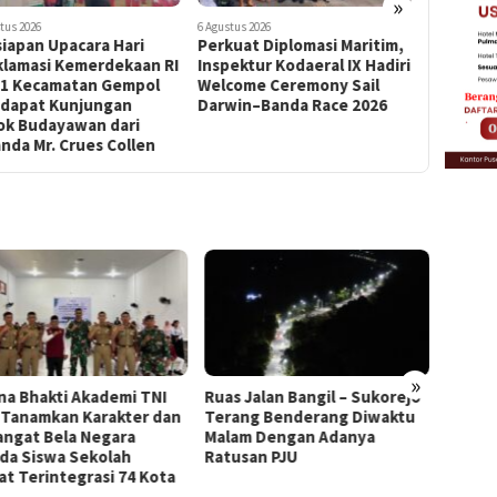
»
tus 2026
6 Agustus 2026
6 Agustus 202
iapan Upacara Hari
Perkuat Diplomasi Maritim,
Tingkat
klamasi Kemerdekaan RI
Inspektur Kodaeral IX Hadiri
Rasa Syu
81 Kecamatan Gempol
Welcome Ceremony Sail
Kodaeral 
dapat Kunjungan
Darwin–Banda Race 2026
Agama Se
ok Budayawan dari
nda Mr. Crues Collen
»
na Bhakti Akademi TNI
Ruas Jalan Bangil – Sukorejo
Persia
 Tanamkan Karakter dan
Terang Benderang Diwaktu
Prokla
ngat Bela Negara
Malam Dengan Adanya
Ke 81
da Siswa Sekolah
Ratusan PJU
Menda
at Terintegrasi 74 Kota
Budaya
Crues 