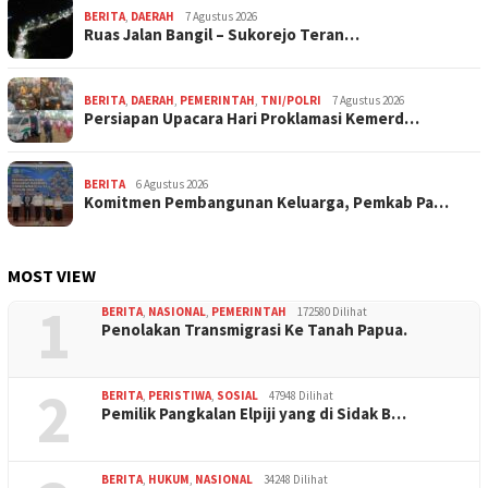
BERITA
,
DAERAH
7 Agustus 2026
Ruas Jalan Bangil – Sukorejo Teran…
BERITA
,
DAERAH
,
PEMERINTAH
,
TNI/POLRI
7 Agustus 2026
Persiapan Upacara Hari Proklamasi Kemerd…
BERITA
6 Agustus 2026
Komitmen Pembangunan Keluarga, Pemkab Pa…
MOST VIEW
1
BERITA
,
NASIONAL
,
PEMERINTAH
172580 Dilihat
Penolakan Transmigrasi Ke Tanah Papua.
2
BERITA
,
PERISTIWA
,
SOSIAL
47948 Dilihat
Pemilik Pangkalan Elpiji yang di Sidak B…
BERITA
,
HUKUM
,
NASIONAL
34248 Dilihat