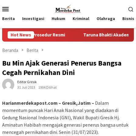
Loncat
Menu
ke
Mobile
konten
Berita
Investigasi
Hukum
Kriminal
Olahraga
Bisnis
 Prosedur Resmi
Hot News
Taruna Bhakti Akademi TNI 2026 Tanamk
Beranda
Berita
Bu Min Ajak Generasi Penerus Bangsa
Cegah Pernikahan Dini
Editor Gresik
31 Juli 2023
1904 Dilihat
Harianmerdekapost.com – Gresik,Jatim –
Dalam
momentum puncak Hari Anak Nasional yang diadakan di
Gedung Nasional Indonesia (GNI), Wakil Bupati Gresik Hj.
Aminatun Habibah mengajak generasi penerus bangsa untuk
mencegah pernikahan dini. Senin (31/07/2023).