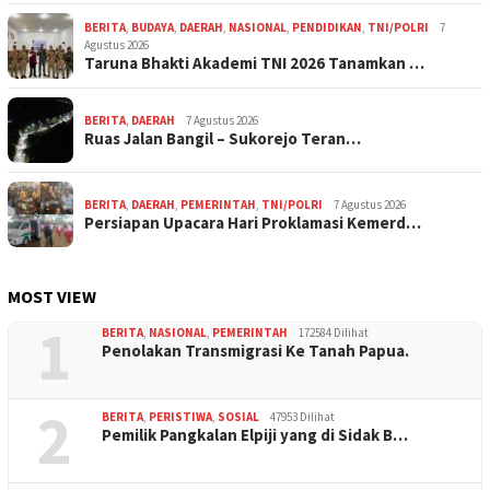
BERITA
,
BUDAYA
,
DAERAH
,
NASIONAL
,
PENDIDIKAN
,
TNI/POLRI
7
Agustus 2026
Taruna Bhakti Akademi TNI 2026 Tanamkan …
BERITA
,
DAERAH
7 Agustus 2026
Ruas Jalan Bangil – Sukorejo Teran…
BERITA
,
DAERAH
,
PEMERINTAH
,
TNI/POLRI
7 Agustus 2026
Persiapan Upacara Hari Proklamasi Kemerd…
MOST VIEW
1
BERITA
,
NASIONAL
,
PEMERINTAH
172584 Dilihat
Penolakan Transmigrasi Ke Tanah Papua.
2
BERITA
,
PERISTIWA
,
SOSIAL
47953 Dilihat
Pemilik Pangkalan Elpiji yang di Sidak B…