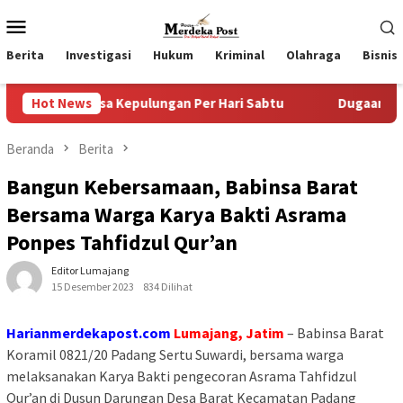
Loncat
Menu
ke
Mobile
konten
Berita
Investigasi
Hukum
Kriminal
Olahraga
Bisnis
sa Kepulungan Per Hari Sabtu
Hot News
Dugaan Pungli SKAB di BP
Beranda
Berita
Bangun Kebersamaan, Babinsa Barat
Bersama Warga Karya Bakti Asrama
Ponpes Tahfidzul Qur’an
Editor Lumajang
15 Desember 2023
834 Dilihat
Harianmerdekapost.com
Lumajang, Jatim
– Babinsa Barat
Koramil 0821/20 Padang Sertu Suwardi, bersama warga
melaksanakan Karya Bakti pengecoran Asrama Tahfidzul
Qur’an di Dusun Darungan Desa Barat Kecamatan Padang