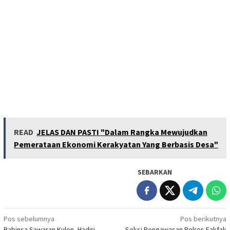
READ
JELAS DAN PASTI "Dalam Rangka Mewujudkan
Pemerataan Ekonomi Kerakyatan Yang Berbasis Desa"
SEBARKAN
Navigasi
Pos sebelumnya
Pos berikutnya
Babinsa Sawaran Kulon, Hadiri
Seksi Pengawasan Polres Fakfak