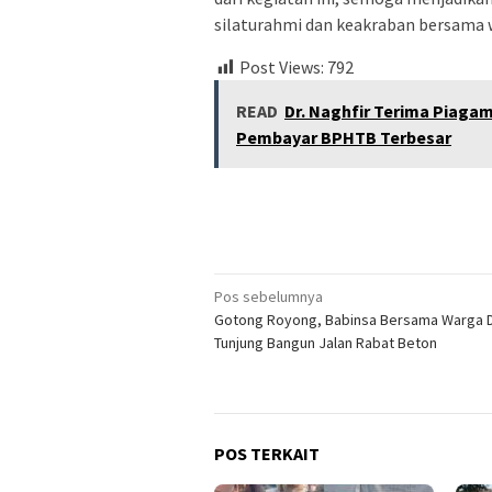
silaturahmi dan keakraban bersama w
Post Views:
792
READ
Dr. Naghfir Terima Piaga
Pembayar BPHTB Terbesar
Navigasi
Pos sebelumnya
Gotong Royong, Babinsa Bersama Warga 
pos
Tunjung Bangun Jalan Rabat Beton
POS TERKAIT