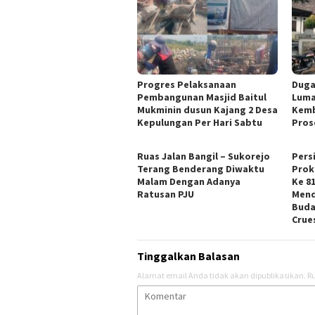
Progres Pelaksanaan
Duga
Pembangunan Masjid Baitul
Luma
Mukminin dusun Kajang 2 Desa
Kemb
Kepulungan Per Hari Sabtu
Pros
Ruas Jalan Bangil – Sukorejo
Pers
Terang Benderang Diwaktu
Prok
Malam Dengan Adanya
Ke 8
Ratusan PJU
Mend
Buda
Crue
Tinggalkan Balasan
Alamat email Anda tidak akan dipublikasikan.
Ru