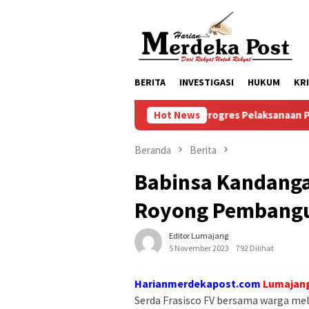
Loncat
ke
konten
BERITA
INVESTIGASI
HUKUM
KR
Progres Pelaksanaan Pembangunan Ma
Hot News
Beranda
Berita
Babinsa Kandang
Royong Pembangu
Editor Lumajang
5 November 2023
792 Dilihat
Harianmerdekapost.com
Lumajang
Serda Frasisco FV bersama warga me