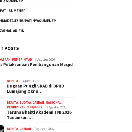
RD SUMENEP
PATI SUMENEP
HMADFAUZIBUPATINYASUMENEP
 ZAINAL ARIFIN
T POSTS
DAERAH
,
PEMERINTAH
8 Agustus 2026
s Pelaksanaan Pembangunan Masjid
BERITA
8 Agustus 2026
Dugaan Pungli SKAB di BPRD
Lumajang Oknu…
BERITA
,
BUDAYA
,
DAERAH
,
NASIONAL
,
PENDIDIKAN
,
TNI/POLRI
7 Agustus 2026
Taruna Bhakti Akademi TNI 2026
Tanamkan …
BERITA
,
DAERAH
7 Agustus 2026