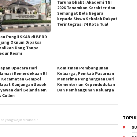
Taruna Bhakti Akademi TNI
2026 Tanamkan Karakter dan
Semangat Bela Negara
kepada Siswa Sekolah Rakyat
Terintegrasi 74 Kota Tual
an Pungli SKAB di BPRD
jang Oknum Dipaksa
alikan Uang Tanpa
edur Resmi
iapan Upacara Hari
Komitmen Pembangunan
lamasi Kemerdekaan RI
Keluarga, Pemkab Pasuruan
1 Kecamatan Gempol
Menerima Penghargaan Dari
apat Kunjungan Sosok
Kementerian Kependudukan
yawan dari Belanda Mr.
Dan Pembangunan Keluarga
s Collen
TOPIK
as yang wajib ditandai
*
SU