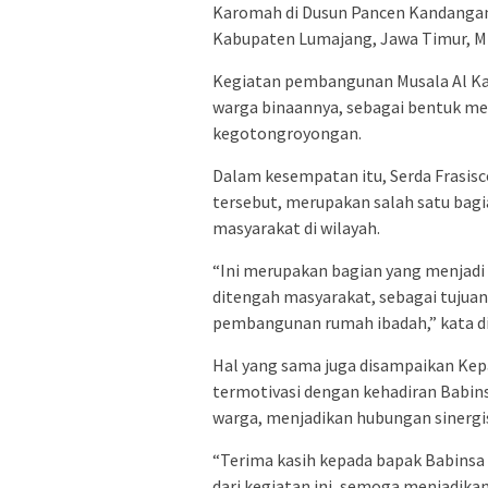
Karomah di Dusun Pancen Kandanga
Kabupaten Lumajang, Jawa Timur, Mi
Kegiatan pembangunan Musala Al K
warga binaannya, sebagai bentuk 
kegotongroyongan.
Dalam kesempatan itu, Serda Frasis
tersebut, merupakan salah satu bag
masyarakat di wilayah.
“Ini merupakan bagian yang menjadi
ditengah masyarakat, sebagai tujua
pembangunan rumah ibadah,” kata di
Hal yang sama juga disampaikan Ke
termotivasi dengan kehadiran Babi
warga, menjadikan hubungan sinergis
“Terima kasih kepada bapak Babins
dari kegiatan ini, semoga menjadika