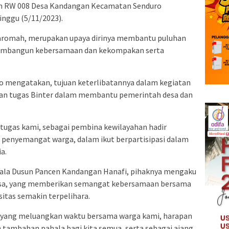
n RW 008 Desa Kandangan Kecamatan Senduro
nggu (5/11/2023).
aromah, merupakan upaya dirinya membantu puluhan
membangun kebersamaan dan kekompakan serta
co mengatakan, tujuan keterlibatannya dalam kegiatan
ian tugas Binter dalam membantu pemerintah desa dan
 tugas kami, sebagai pembina kewilayahan hadir
n penyemangat warga, dalam ikut berpartisipasi dalam
a.
pala Dusun Pancen Kandangan Hanafi, pihaknya mengaku
nsa, yang memberikan semangat kebersamaan bersama
itas semakin terpelihara.
a yang meluangkan waktu bersama warga kami, harapan
n tambahan pahala bagi kita semua, serta sebagai ajang