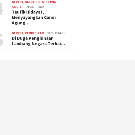
4
BERITA
,
DAERAH
,
PERISTIWA
,
SOSIAL
21546 Dilihat
Taufik Hidayat,
Menyayangkan Candi
Agung…
5
BERITA
,
PENDIDIKAN
18218 Dilihat
Di Duga Penghinaan
Lambang Negara Terkai…