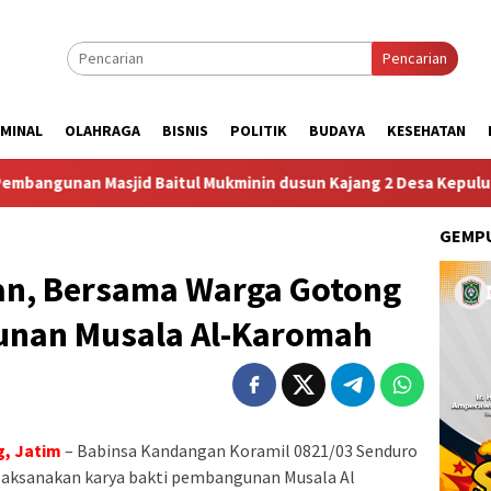
Pencarian
IMINAL
OLAHRAGA
BISNIS
POLITIK
BUDAYA
KESEHATAN
sjid Baitul Mukminin dusun Kajang 2 Desa Kepulungan Per Hari
GEMPU
an, Bersama Warga Gotong
nan Musala Al-Karomah
, Jatim
– Babinsa Kandangan Koramil 0821/03 Senduro
laksanakan karya bakti pembangunan Musala Al