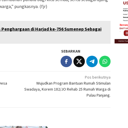
arga,” pungkasnya. (fjr)
m Penghargaan di Harjad ke-756 Sumenep Sebagai
SEBARKAN
Pos berikutnya
Desa
Wujudkan Program Bantuan Rumah Stimulan
Swadaya, Korem 182/JO Rehab 25 Rumah Warga di
Pulau Panjang.