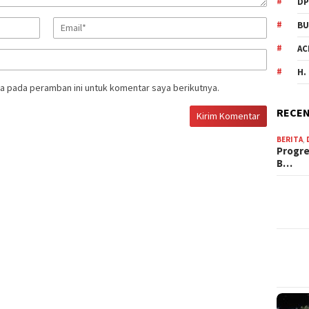
DP
BU
AC
H.
a pada peramban ini untuk komentar saya berikutnya.
RECEN
BERITA
,
Progre
B…