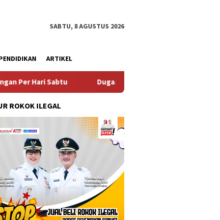
SABTU, 8 AGUSTUS 2026
PENDIDIKAN
ARTIKEL
 Sabtu
Dugaan Pungli SKAB di BPRD Lumajang Oknum Dipa
R ROKOK ILEGAL