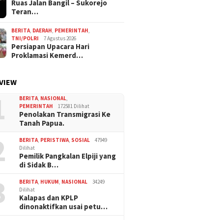
Ruas Jalan Bangil – Sukorejo
Teran…
BERITA
,
DAERAH
,
PEMERINTAH
,
TNI/POLRI
7 Agustus 2026
Persiapan Upacara Hari
Proklamasi Kemerd…
VIEW
1
BERITA
,
NASIONAL
,
PEMERINTAH
172581 Dilihat
Penolakan Transmigrasi Ke
Tanah Papua.
2
BERITA
,
PERISTIWA
,
SOSIAL
47949
Dilihat
Pemilik Pangkalan Elpiji yang
di Sidak B…
3
BERITA
,
HUKUM
,
NASIONAL
34249
Dilihat
Kalapas dan KPLP
dinonaktifkan usai petu…