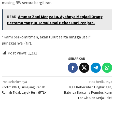
masing RW secara bergiliran.
READ
Ammar Zoni Mengaku, Ayahnya Menjadi Orang
Pertama Yang Ia Temui Usai Bebas Dari Penjara.
“Kami berkomitmen, akan turut serta hingga usai,”
pungkasnya. (fjr).
Post Views:
1,231
SEBARKAN
Navigasi
Pos sebelumnya
Pos berikutnya
Kodim 0821/Lumajang Rehab
Jaga Kebersihan Lingkungan,
pos
Rumah Tidak Layak Huni (RTLH)
Babinsa Bersama Pemdes Kunir
Lor Giatkan Kerja Bakti