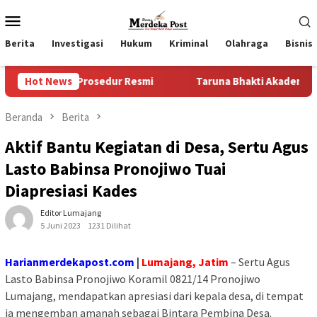
Loncat
Menu
ke
Mobile
konten
Berita
Investigasi
Hukum
Kriminal
Olahraga
Bisnis
a Prosedur Resmi
Hot News
Taruna Bhakti Akademi TNI 2026 Tanam
Beranda
Berita
Aktif Bantu Kegiatan di Desa, Sertu Agus
Lasto Babinsa Pronojiwo Tuai
Diapresiasi Kades
Editor Lumajang
5 Juni 2023
1231 Dilihat
Harianmerdekapost.com
|
Lumajang, Jatim
– Sertu Agus
Lasto Babinsa Pronojiwo Koramil 0821/14 Pronojiwo
Lumajang, mendapatkan apresiasi dari kepala desa, di tempat
ia mengemban amanah sebagai Bintara Pembina Desa.