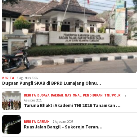
BERITA
8 Agustus 2026
Dugaan Pungli SKAB di BPRD Lumajang Oknu…
BERITA
,
BUDAYA
,
DAERAH
,
NASIONAL
,
PENDIDIKAN
,
TNI/POLRI
7
Agustus 2026
Taruna Bhakti Akademi TNI 2026 Tanamkan …
BERITA
,
DAERAH
7 Agustus 2026
Ruas Jalan Bangil – Sukorejo Teran…