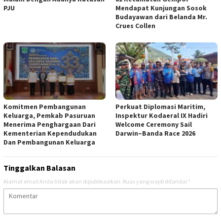
PJU
Mendapat Kunjungan Sosok
Budayawan dari Belanda Mr.
Crues Collen
Komitmen Pembangunan
Perkuat Diplomasi Maritim,
Keluarga, Pemkab Pasuruan
Inspektur Kodaeral IX Hadiri
Menerima Penghargaan Dari
Welcome Ceremony Sail
Kementerian Kependudukan
Darwin–Banda Race 2026
Dan Pembangunan Keluarga
Tinggalkan Balasan
Alamat email Anda tidak akan dipublikasikan.
Ruas yang wajib ditandai
*