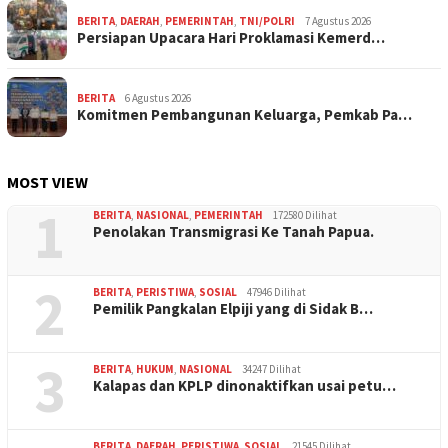
BERITA
,
DAERAH
,
PEMERINTAH
,
TNI/POLRI
7 Agustus 2026
Persiapan Upacara Hari Proklamasi Kemerd…
BERITA
6 Agustus 2026
Komitmen Pembangunan Keluarga, Pemkab Pa…
MOST VIEW
1
BERITA
,
NASIONAL
,
PEMERINTAH
172580 Dilihat
Penolakan Transmigrasi Ke Tanah Papua.
2
BERITA
,
PERISTIWA
,
SOSIAL
47946 Dilihat
Pemilik Pangkalan Elpiji yang di Sidak B…
3
BERITA
,
HUKUM
,
NASIONAL
34247 Dilihat
Kalapas dan KPLP dinonaktifkan usai petu…
BERITA
,
DAERAH
,
PERISTIWA
,
SOSIAL
21545 Dilihat