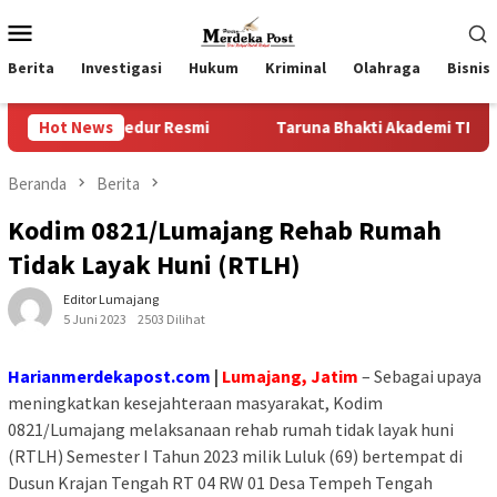
Loncat
Menu
ke
Mobile
konten
Berita
Investigasi
Hukum
Kriminal
Olahraga
Bisnis
Prosedur Resmi
Hot News
Taruna Bhakti Akademi TNI 2026 Tanamkan
Beranda
Berita
Kodim 0821/Lumajang Rehab Rumah
Tidak Layak Huni (RTLH)
Editor Lumajang
5 Juni 2023
2503 Dilihat
Harianmerdekapost.com
|
Lumajang, Jatim
– Sebagai upaya
meningkatkan kesejahteraan masyarakat, Kodim
0821/Lumajang melaksanaan rehab rumah tidak layak huni
(RTLH) Semester I Tahun 2023 milik Luluk (69) bertempat di
Dusun Krajan Tengah RT 04 RW 01 Desa Tempeh Tengah