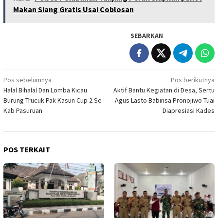
Makan Siang Gratis Usai Coblosan
SEBARKAN
Navigasi
Pos sebelumnya
Pos berikutnya
Halal Bihalal Dan Lomba Kicau
Aktif Bantu Kegiatan di Desa, Sertu
pos
Burung Trucuk Pak Kasun Cup 2 Se
Agus Lasto Babinsa Pronojiwo Tuai
Kab Pasuruan
Diapresiasi Kades
POS TERKAIT