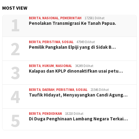
MOST VIEW
1
BERITA
,
NASIONAL
,
PEMERINTAH
172581 Dilihat
Penolakan Transmigrasi Ke Tanah Papua.
2
BERITA
,
PERISTIWA
,
SOSIAL
47949 Dilihat
Pemilik Pangkalan Elpiji yang di Sidak B…
3
BERITA
,
HUKUM
,
NASIONAL
34249 Dilihat
Kalapas dan KPLP dinonaktifkan usai petu…
4
BERITA
,
DAERAH
,
PERISTIWA
,
SOSIAL
21546 Dilihat
Taufik Hidayat, Menyayangkan Candi Agung…
5
BERITA
,
PENDIDIKAN
18218 Dilihat
Di Duga Penghinaan Lambang Negara Terkai…