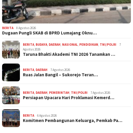
BERITA
8 Agustus 2026
Dugaan Pungli SKAB di BPRD Lumajang Oknu…
BERITA
,
BUDAYA
,
DAERAH
,
NASIONAL
,
PENDIDIKAN
,
TNI/POLRI
7
Agustus 2026
Taruna Bhakti Akademi TNI 2026 Tanamkan …
BERITA
,
DAERAH
7 Agustus 2026
Ruas Jalan Bangil – Sukorejo Teran…
BERITA
,
DAERAH
,
PEMERINTAH
,
TNI/POLRI
7 Agustus 2026
Persiapan Upacara Hari Proklamasi Kemerd…
BERITA
6 Agustus 2026
Komitmen Pembangunan Keluarga, Pemkab Pa…