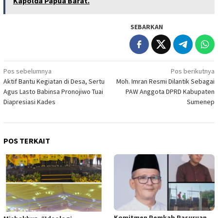
Kapolda Papua Barat.
SEBARKAN
Navigasi
Pos sebelumnya
Pos berikutnya
Aktif Bantu Kegiatan di Desa, Sertu
Moh. Imran Resmi Dilantik Sebagai
pos
Agus Lasto Babinsa Pronojiwo Tuai
PAW Anggota DPRD Kabupaten
Diapresiasi Kades
Sumenep
POS TERKAIT
Komitmen Pemkab Pasuruan