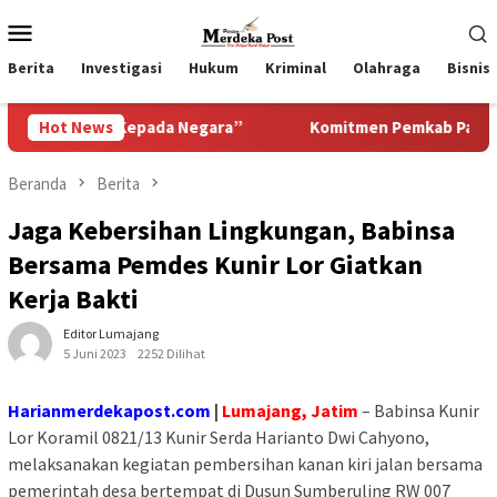
Loncat
Menu
ke
Mobile
konten
Berita
Investigasi
Hukum
Kriminal
Olahraga
Bisnis
r Kepada Negara”
Hot News
Komitmen Pemkab Pasuruan Meningkatk
Beranda
Berita
Jaga Kebersihan Lingkungan, Babinsa
Bersama Pemdes Kunir Lor Giatkan
Kerja Bakti
Editor Lumajang
5 Juni 2023
2252 Dilihat
Harianmerdekapost.com
|
Lumajang, Jatim
– Babinsa Kunir
Lor Koramil 0821/13 Kunir Serda Harianto Dwi Cahyono,
melaksanakan kegiatan pembersihan kanan kiri jalan bersama
pemerintah desa bertempat di Dusun Sumberuling RW 007