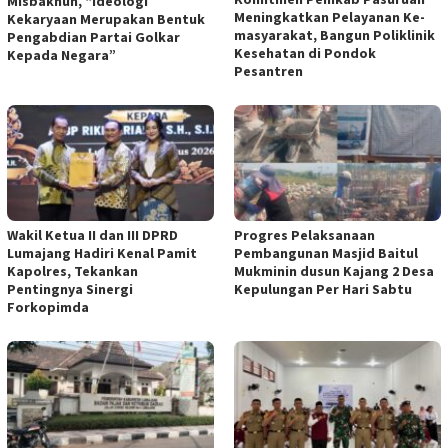
Misbakhun, “Ideologi
Meningkatkan Pelayanan Ke-
Kekaryaan Merupakan Bentuk
masyarakat, Bangun Poliklinik
Pengabdian Partai Golkar
Kesehatan di Pondok
Kepada Negara”
Pesantren
Wakil Ketua II dan III DPRD
Progres Pelaksanaan
Lumajang Hadiri Kenal Pamit
Pembangunan Masjid Baitul
Kapolres, Tekankan
Mukminin dusun Kajang 2 Desa
Pentingnya Sinergi
Kepulungan Per Hari Sabtu
Forkopimda