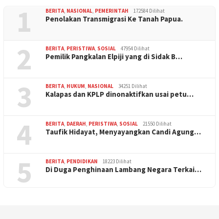
1
BERITA
,
NASIONAL
,
PEMERINTAH
172584 Dilihat
Penolakan Transmigrasi Ke Tanah Papua.
2
BERITA
,
PERISTIWA
,
SOSIAL
47954 Dilihat
Pemilik Pangkalan Elpiji yang di Sidak B…
3
BERITA
,
HUKUM
,
NASIONAL
34251 Dilihat
Kalapas dan KPLP dinonaktifkan usai petu…
4
BERITA
,
DAERAH
,
PERISTIWA
,
SOSIAL
21550 Dilihat
Taufik Hidayat, Menyayangkan Candi Agung…
5
BERITA
,
PENDIDIKAN
18223 Dilihat
Di Duga Penghinaan Lambang Negara Terkai…