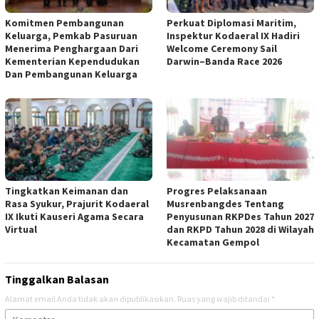
Komitmen Pembangunan
Perkuat Diplomasi Maritim,
Keluarga, Pemkab Pasuruan
Inspektur Kodaeral IX Hadiri
Menerima Penghargaan Dari
Welcome Ceremony Sail
Kementerian Kependudukan
Darwin–Banda Race 2026
Dan Pembangunan Keluarga
Tingkatkan Keimanan dan
Progres Pelaksanaan
Rasa Syukur, Prajurit Kodaeral
Musrenbangdes Tentang
IX Ikuti Kauseri Agama Secara
Penyusunan RKPDes Tahun 2027
Virtual
dan RKPD Tahun 2028 di Wilayah
Kecamatan Gempol
Tinggalkan Balasan
Alamat email Anda tidak akan dipublikasikan.
Ruas yang wajib ditandai
*