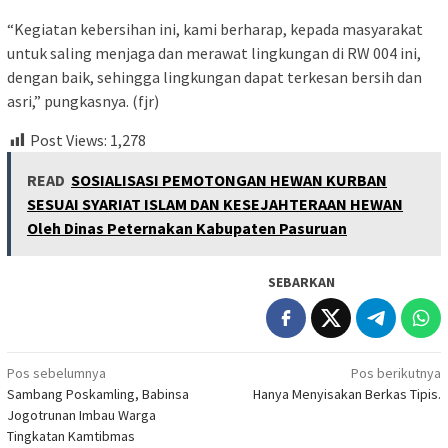
“Kegiatan kebersihan ini, kami berharap, kepada masyarakat
untuk saling menjaga dan merawat lingkungan di RW 004 ini,
dengan baik, sehingga lingkungan dapat terkesan bersih dan
asri,” pungkasnya. (fjr)
Post Views:
1,278
READ
SOSIALISASI PEMOTONGAN HEWAN KURBAN
SESUAI SYARIAT ISLAM DAN KESEJAHTERAAN HEWAN
Oleh Dinas Peternakan Kabupaten Pasuruan
SEBARKAN
Navigasi
Pos sebelumnya
Pos berikutnya
Sambang Poskamling, Babinsa
Hanya Menyisakan Berkas Tipis.
pos
Jogotrunan Imbau Warga
Tingkatan Kamtibmas