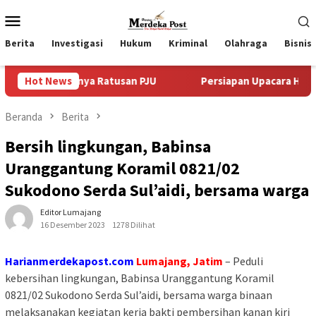
Loncat
Menu
ke
Mobile
konten
Berita
Investigasi
Hukum
Kriminal
Olahraga
Bisnis
 Adanya Ratusan PJU
Hot News
Persiapan Upacara Hari Proklamasi
Beranda
Berita
Bersih lingkungan, Babinsa
Uranggantung Koramil 0821/02
Sukodono Serda Sul’aidi, bersama warga
Editor Lumajang
16 Desember 2023
1278 Dilihat
Harianmerdekapost.com
Lumajang, Jatim
– Peduli
kebersihan lingkungan, Babinsa Uranggantung Koramil
0821/02 Sukodono Serda Sul’aidi, bersama warga binaan
melaksanakan kegiatan kerja bakti pembersihan kanan kiri