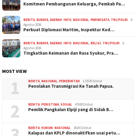
Komitmen Pembangunan Keluarga, Pemkab Pa…
BERITA
,
BUDAYA
,
DAERAH
,
INFO
,
NASIONAL
,
PARIWISATA
,
TNI/POLRI
6
Agustus 2026
Perkuat Diplomasi Maritim, Inspektur Kod…
BERITA
,
BUDAYA
,
DAERAH
,
INFO
,
NASIONAL
,
RELIGI
,
TNI/POLRI
6
Agustus 2026
Tingkatkan Keimanan dan Rasa Syukur, Pra…
MOST VIEW
1
BERITA
,
NASIONAL
,
PEMERINTAH
172578 Dilihat
Penolakan Transmigrasi Ke Tanah Papua.
2
BERITA
,
PERISTIWA
,
SOSIAL
47939 Dilihat
Pemilik Pangkalan Elpiji yang di Sidak B…
3
BERITA
,
HUKUM
,
NASIONAL
34245 Dilihat
Kalapas dan KPLP dinonaktifkan usai petu…