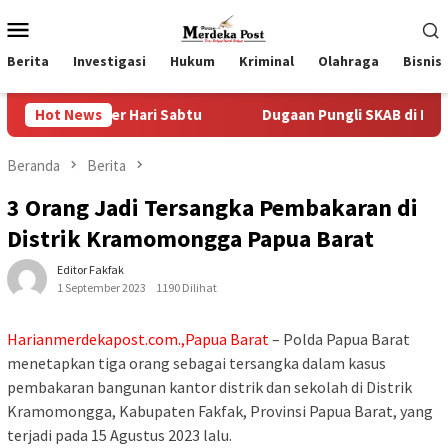
Loncat
Menu
ke
Mobile
konten
Berita
Investigasi
Hukum
Kriminal
Olahraga
Bisnis
er Hari Sabtu
Hot News
Dugaan Pungli SKAB di BPRD Lumajang Okn
Beranda
Berita
3 Orang Jadi Tersangka Pembakaran di
Distrik Kramomongga Papua Barat
Editor Fakfak
1 September 2023
1190 Dilihat
Harianmerdekapost.com.,Papua Barat
– Polda Papua Barat
menetapkan tiga orang sebagai tersangka dalam kasus
pembakaran bangunan kantor distrik dan sekolah di Distrik
Kramomongga, Kabupaten Fakfak, Provinsi Papua Barat, yang
terjadi pada 15 Agustus 2023 lalu.