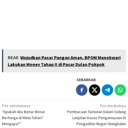
READ
Wujudkan Pasar Pangan Aman, BPOM Manokwari
Lakukan Monev Tahap II di Pasar Dulan Pokpok
SEBARKAN
Navigasi
Pos sebelumnya
Pos berikutnya
“Apakah Aku Benar-Benar
Pembacaan Tuntutan Dalam Sidang
pos
Berharga di Mata Tuhan?
Lanjutan Kasus Penganiayaan Di
Mengapa?”
Pengadilan Negeri Bangkalan