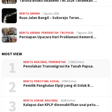
Taruna Bhakti Akademi TNI 2026 Tanamkan …
BERITA
,
DAERAH
7 Agustus 2026
Ruas Jalan Bangil – Sukorejo Teran…
BERITA
,
DAERAH
,
PEMERINTAH
,
TNI/POLRI
7 Agustus 2026
Persiapan Upacara Hari Proklamasi Kemerd…
MOST VIEW
1
BERITA
,
NASIONAL
,
PEMERINTAH
172582 Dilihat
Penolakan Transmigrasi Ke Tanah Papua.
2
BERITA
,
PERISTIWA
,
SOSIAL
47949 Dilihat
Pemilik Pangkalan Elpiji yang di Sidak B…
3
BERITA
,
HUKUM
,
NASIONAL
34249 Dilihat
Kalapas dan KPLP dinonaktifkan usai petu…