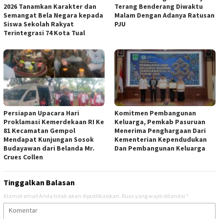
2026 Tanamkan Karakter dan
Terang Benderang Diwaktu
Semangat Bela Negara kepada
Malam Dengan Adanya Ratusan
Siswa Sekolah Rakyat
PJU
Terintegrasi 74 Kota Tual
Persiapan Upacara Hari
Komitmen Pembangunan
Proklamasi Kemerdekaan RI Ke
Keluarga, Pemkab Pasuruan
81 Kecamatan Gempol
Menerima Penghargaan Dari
Mendapat Kunjungan Sosok
Kementerian Kependudukan
Budayawan dari Belanda Mr.
Dan Pembangunan Keluarga
Crues Collen
Tinggalkan Balasan
Alamat email Anda tidak akan dipublikasikan.
Ruas yang wajib ditandai
*