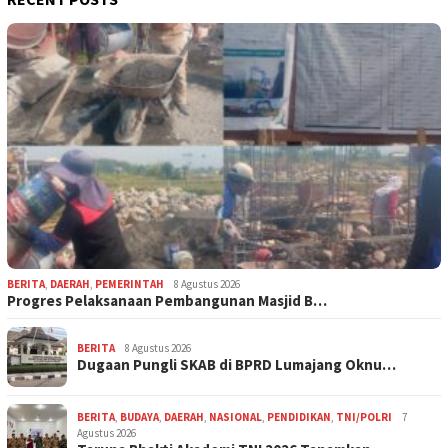
BERITA
,
DAERAH
,
PEMERINTAH
8 Agustus 2026
Progres Pelaksanaan Pembangunan Masjid B…
BERITA
8 Agustus 2026
Dugaan Pungli SKAB di BPRD Lumajang Oknu…
BERITA
,
BUDAYA
,
DAERAH
,
NASIONAL
,
PENDIDIKAN
,
TNI/POLRI
7
Agustus 2026