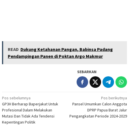
READ
Dukung Ketahanan Pangan, Babinsa Padang
Pendampingan Panen di Poktan Argo Makmur
SEBARKAN
Navigasi
Pos sebelumnya
Pos berikutnya
GP3H Berharap Baperjakat Untuk
Pansel Umumkan Calon Anggota
pos
Profesional Dalam Melakukan
DPRP Papua Barat Jalur
Mutasi Dan Tidak Ada Tendensi
Pengangkatan Periode 2024-2029
Kepentingan Politik