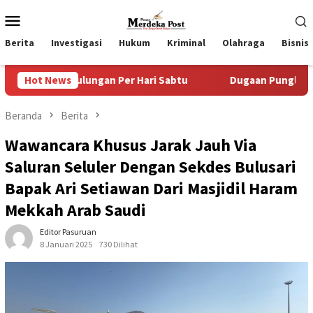
Loncat
Menu
ke
Mobile
konten
Berita
Investigasi
Hukum
Kriminal
Olahraga
Bisnis
gan Per Hari Sabtu
Hot News
Dugaan Pungli SKAB di BPRD Lumaja
Beranda
Berita
Wawancara Khusus Jarak Jauh Via
Saluran Seluler Dengan Sekdes Bulusari
Bapak Ari Setiawan Dari Masjidil Haram
Mekkah Arab Saudi
Editor Pasuruan
8 Januari 2025
730 Dilihat