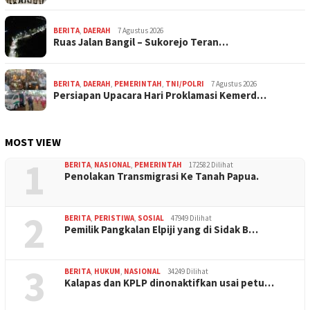
BERITA
,
DAERAH
7 Agustus 2026
Ruas Jalan Bangil – Sukorejo Teran…
BERITA
,
DAERAH
,
PEMERINTAH
,
TNI/POLRI
7 Agustus 2026
Persiapan Upacara Hari Proklamasi Kemerd…
MOST VIEW
1
BERITA
,
NASIONAL
,
PEMERINTAH
172582 Dilihat
Penolakan Transmigrasi Ke Tanah Papua.
2
BERITA
,
PERISTIWA
,
SOSIAL
47949 Dilihat
Pemilik Pangkalan Elpiji yang di Sidak B…
3
BERITA
,
HUKUM
,
NASIONAL
34249 Dilihat
Kalapas dan KPLP dinonaktifkan usai petu…