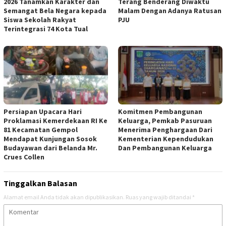
2026 Tanamkan Karakter dan
Terang Benderang Diwaktu
Semangat Bela Negara kepada
Malam Dengan Adanya Ratusan
Siswa Sekolah Rakyat
PJU
Terintegrasi 74 Kota Tual
Persiapan Upacara Hari
Komitmen Pembangunan
Proklamasi Kemerdekaan RI Ke
Keluarga, Pemkab Pasuruan
81 Kecamatan Gempol
Menerima Penghargaan Dari
Mendapat Kunjungan Sosok
Kementerian Kependudukan
Budayawan dari Belanda Mr.
Dan Pembangunan Keluarga
Crues Collen
Tinggalkan Balasan
Alamat email Anda tidak akan dipublikasikan.
Ruas yang wajib ditandai
*