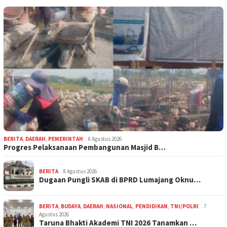
BERITA
,
DAERAH
,
PEMERINTAH
8 Agustus 2026
Progres Pelaksanaan Pembangunan Masjid B…
BERITA
8 Agustus 2026
Dugaan Pungli SKAB di BPRD Lumajang Oknu…
BERITA
,
BUDAYA
,
DAERAH
,
NASIONAL
,
PENDIDIKAN
,
TNI/POLRI
7
Agustus 2026
Taruna Bhakti Akademi TNI 2026 Tanamkan …