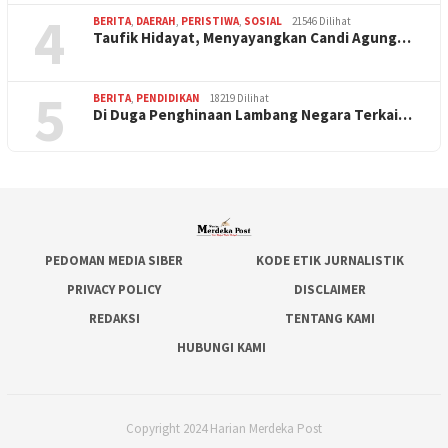
4
BERITA
,
DAERAH
,
PERISTIWA
,
SOSIAL
21546 Dilihat
Taufik Hidayat, Menyayangkan Candi Agung…
5
BERITA
,
PENDIDIKAN
18219 Dilihat
Di Duga Penghinaan Lambang Negara Terkai…
PEDOMAN MEDIA SIBER
KODE ETIK JURNALISTIK
PRIVACY POLICY
DISCLAIMER
REDAKSI
TENTANG KAMI
HUBUNGI KAMI
Copyright 2024 Harian Merdeka Post