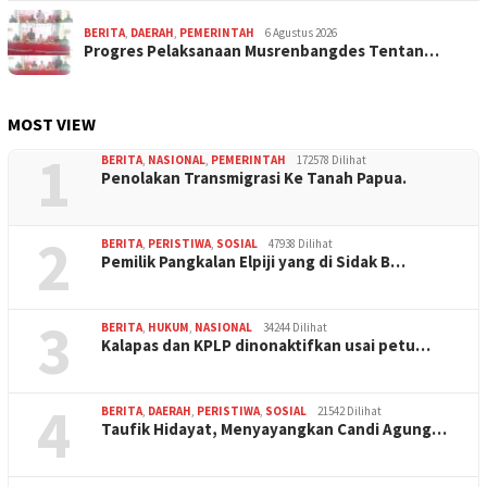
BERITA
,
DAERAH
,
PEMERINTAH
6 Agustus 2026
Progres Pelaksanaan Musrenbangdes Tentan…
MOST VIEW
1
BERITA
,
NASIONAL
,
PEMERINTAH
172578 Dilihat
Penolakan Transmigrasi Ke Tanah Papua.
2
BERITA
,
PERISTIWA
,
SOSIAL
47938 Dilihat
Pemilik Pangkalan Elpiji yang di Sidak B…
3
BERITA
,
HUKUM
,
NASIONAL
34244 Dilihat
Kalapas dan KPLP dinonaktifkan usai petu…
4
BERITA
,
DAERAH
,
PERISTIWA
,
SOSIAL
21542 Dilihat
Taufik Hidayat, Menyayangkan Candi Agung…