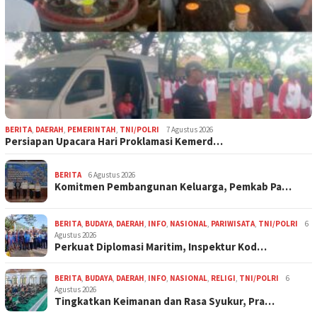
BERITA
,
DAERAH
,
PEMERINTAH
,
TNI/POLRI
7 Agustus 2026
Persiapan Upacara Hari Proklamasi Kemerd…
BERITA
6 Agustus 2026
Komitmen Pembangunan Keluarga, Pemkab Pa…
BERITA
,
BUDAYA
,
DAERAH
,
INFO
,
NASIONAL
,
PARIWISATA
,
TNI/POLRI
6
Agustus 2026
Perkuat Diplomasi Maritim, Inspektur Kod…
BERITA
,
BUDAYA
,
DAERAH
,
INFO
,
NASIONAL
,
RELIGI
,
TNI/POLRI
6
Agustus 2026
Tingkatkan Keimanan dan Rasa Syukur, Pra…