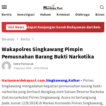
Loncat
Menu
ke
Mobile
konten
Berita
Investigasi
Hukum
Kriminal
Olahraga
Bisnis
ndapat Kunjungan Sosok Budayawan dari Belanda Mr. Crues Coll
Hot News
Beranda
Berita
Wakapolres Singkawang Pimpin
Pemusnahan Barang Bukti Narkotika
Editor Pontianak
3 Agustus 2024
1025 Dilihat
Harianmerdekapost.com
,
Singkawang,Kalbar –
Polres
Singkawang mengadakan kegiatan pemusnahan barang bukti
narkotika yang berhasil diungkap oleh Satuan Reserse Narkoba
(Satresnarkoba) Polres Singkawang. Acara ini berlangsung
pada Jumat (2/8/2024) di Markas Komando Polres Singkawang,