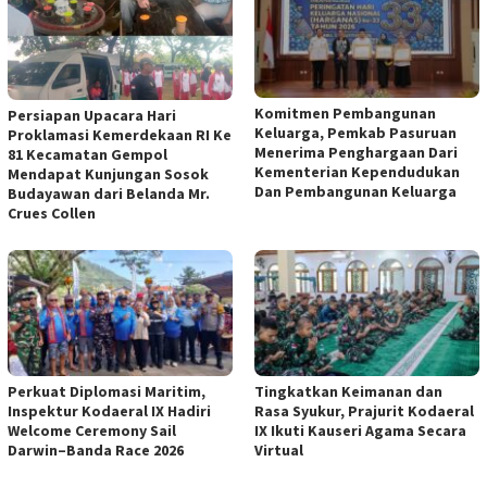
Komitmen Pembangunan
Persiapan Upacara Hari
Keluarga, Pemkab Pasuruan
Proklamasi Kemerdekaan RI Ke
Menerima Penghargaan Dari
81 Kecamatan Gempol
Kementerian Kependudukan
Mendapat Kunjungan Sosok
Dan Pembangunan Keluarga
Budayawan dari Belanda Mr.
Crues Collen
Perkuat Diplomasi Maritim,
Tingkatkan Keimanan dan
Inspektur Kodaeral IX Hadiri
Rasa Syukur, Prajurit Kodaeral
Welcome Ceremony Sail
IX Ikuti Kauseri Agama Secara
Darwin–Banda Race 2026
Virtual