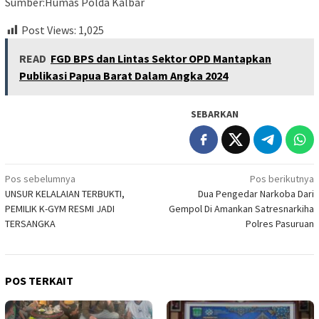
Sumber:Humas Polda Kalbar
Post Views:
1,025
READ
FGD BPS dan Lintas Sektor OPD Mantapkan
Publikasi Papua Barat Dalam Angka 2024
SEBARKAN
Navigasi
Pos sebelumnya
Pos berikutnya
UNSUR KELALAIAN TERBUKTI,
Dua Pengedar Narkoba Dari
pos
PEMILIK K-GYM RESMI JADI
Gempol Di Amankan Satresnarkiha
TERSANGKA
Polres Pasuruan
POS TERKAIT