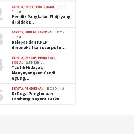
2
BERITA
,
PERISTIWA
,
SOSIAL
47943
Dilihat
Pemilik Pangkalan Elpiji yang
di Sidak B…
3
BERITA
,
HUKUM
,
NASIONAL
34245
Dilihat
Kalapas dan KPLP
dinonaktifkan usai petu…
4
BERITA
,
DAERAH
,
PERISTIWA
,
SOSIAL
21544 Dilihat
Taufik Hidayat,
Menyayangkan Candi
Agung…
5
BERITA
,
PENDIDIKAN
18216 Dilihat
Di Duga Penghinaan
Lambang Negara Terkai…