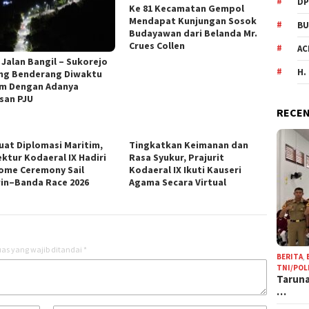
DP
Ke 81 Kecamatan Gempol
Mendapat Kunjungan Sosok
BU
Budayawan dari Belanda Mr.
Crues Collen
AC
 Jalan Bangil – Sukorejo
H.
ng Benderang Diwaktu
m Dengan Adanya
san PJU
RECEN
uat Diplomasi Maritim,
Tingkatkan Keimanan dan
ektur Kodaeral IX Hadiri
Rasa Syukur, Prajurit
ome Ceremony Sail
Kodaeral IX Ikuti Kauseri
in–Banda Race 2026
Agama Secara Virtual
as yang wajib ditandai
*
BERITA
,
TNI/POL
Taruna
…