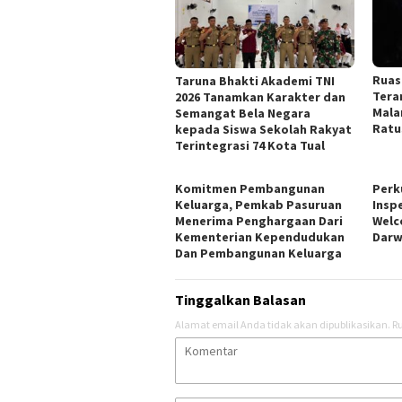
Ruas
Taruna Bhakti Akademi TNI
Tera
2026 Tanamkan Karakter dan
Mala
Semangat Bela Negara
Ratu
kepada Siswa Sekolah Rakyat
Terintegrasi 74 Kota Tual
Komitmen Pembangunan
Perk
Keluarga, Pemkab Pasuruan
Insp
Menerima Penghargaan Dari
Welc
Kementerian Kependudukan
Darw
Dan Pembangunan Keluarga
Tinggalkan Balasan
Alamat email Anda tidak akan dipublikasikan.
Ru