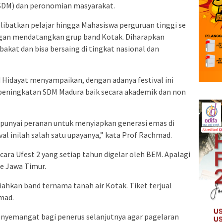
SDM) dan peronomian masyarakat.
ibatkan pelajar hingga Mahasiswa perguruan tinggi se
ngan mendatangkan grup band Kotak. Diharapkan
kat dan bisa bersaing di tingkat nasional dan
Hidayat menyampaikan, dengan adanya festival ini
peningkatan SDM Madura baik secara akademik dan non
punyai peranan untuk menyiapkan generasi emas di
al inilah salah satu upayanya,” kata Prof Rachmad.
ara Ufest 2 yang setiap tahun digelar oleh BEM. Apalagi
se Jawa Timur.
riahkan band ternama tanah air Kotak. Tiket terjual
hmad.
penyemangat bagi penerus selanjutnya agar pagelaran