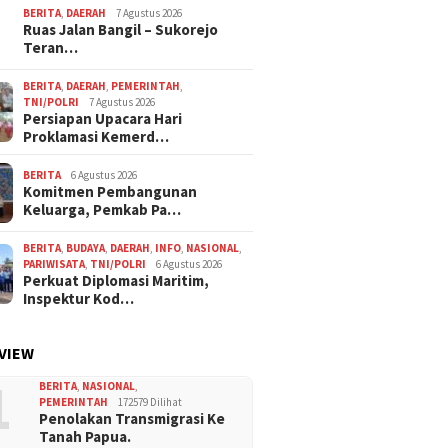
BERITA
,
DAERAH
7 Agustus 2026
Ruas Jalan Bangil – Sukorejo
Teran…
BERITA
,
DAERAH
,
PEMERINTAH
,
TNI/POLRI
7 Agustus 2026
Persiapan Upacara Hari
Proklamasi Kemerd…
BERITA
6 Agustus 2026
Komitmen Pembangunan
Keluarga, Pemkab Pa…
BERITA
,
BUDAYA
,
DAERAH
,
INFO
,
NASIONAL
,
PARIWISATA
,
TNI/POLRI
6 Agustus 2026
Perkuat Diplomasi Maritim,
Inspektur Kod…
VIEW
1
BERITA
,
NASIONAL
,
PEMERINTAH
172579 Dilihat
Penolakan Transmigrasi Ke
Tanah Papua.