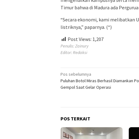
mengenalkan kampusnya serta membe
Timur bahwa di Madura ada Perguruan
“Secara ekonomi, kami melibatkan UM
listriknya,” paparnya. (*)
Post Views:
1,207
Penulis: Zainury
Editor: Redaksi
Navigasi
Pos sebelumnya
Puluhan Botol Miras Berhasil Diamankan P
pos
Gempol Saat Gelar Operasi
POS TERKAIT