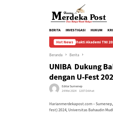
Loncat
ke
konten
BERITA
INVESTIGASI
HUKUM
KR
Taruna Bhakti Akademi TNI 2026 Tanamkan Kar
Hot News
Beranda
Berita
UNIBA Dukung Ba
dengan U-Fest 20
Editor Sumenep
24 Mei 2024
1207 Dilihat
Harianmerdekapost.com – Sumenep, M
fest) 2024, Universitas Bahaudin Mu