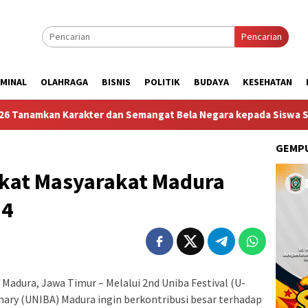
Pencarian
IMINAL
OLAHRAGA
BISNIS
POLITIK
BUDAYA
KESEHATAN
akter dan Semangat Bela Negara kepada Siswa Sekolah Rakyat Te
GEMPU
kat Masyarakat Madura
24
adura, Jawa Timur – Melalui 2nd Uniba Festival (U-
dhary (UNIBA) Madura ingin berkontribusi besar terhadap