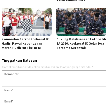
Komandan Satrol Kodaeral IX
Dukung Pelaksanaan Latopsfib
Hadiri Pawai Kebangsaan
TA 2026, Kodaeral IX Gelar Doa
Merah Putih HUT ke-81 RI
Bersama Serentak
Tinggalkan Balasan
Alamat email Anda tidak akan dipublikasikan.
Ruas yang wajib ditandai
*