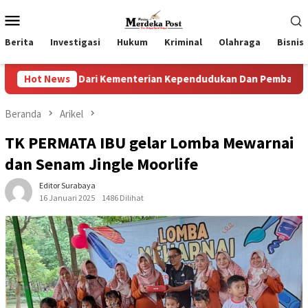
Loncat
Menu
ke
Mobile
konten
Berita
Investigasi
Hukum
Kriminal
Olahraga
Bisnis
Dari Kementerian Kependudukan Dan Pembangunan Keluarga
Hot News
Beranda
Arikel
TK PERMATA IBU gelar Lomba Mewarnai
dan Senam Jingle Moorlife
Editor Surabaya
16 Januari 2025
1486 Dilihat