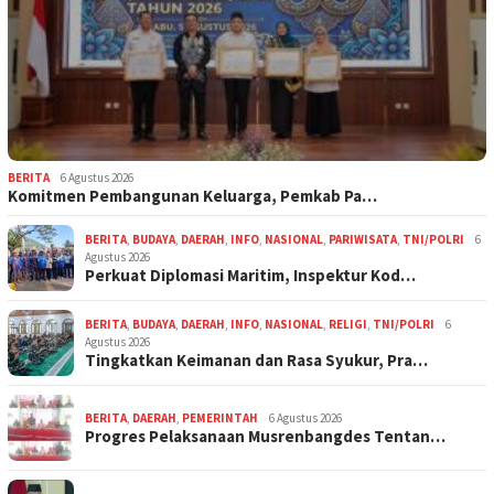
BERITA
6 Agustus 2026
Komitmen Pembangunan Keluarga, Pemkab Pa…
BERITA
,
BUDAYA
,
DAERAH
,
INFO
,
NASIONAL
,
PARIWISATA
,
TNI/POLRI
6
Agustus 2026
Perkuat Diplomasi Maritim, Inspektur Kod…
BERITA
,
BUDAYA
,
DAERAH
,
INFO
,
NASIONAL
,
RELIGI
,
TNI/POLRI
6
Agustus 2026
Tingkatkan Keimanan dan Rasa Syukur, Pra…
BERITA
,
DAERAH
,
PEMERINTAH
6 Agustus 2026
Progres Pelaksanaan Musrenbangdes Tentan…