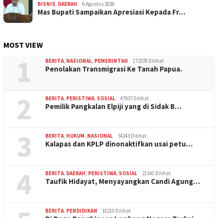
BISNIS
,
DAERAH
6 Agustus 2026
Mas Bupati Sampaikan Apresiasi Kepada Fr…
MOST VIEW
1
BERITA
,
NASIONAL
,
PEMERINTAH
172578 Dilihat
Penolakan Transmigrasi Ke Tanah Papua.
2
BERITA
,
PERISTIWA
,
SOSIAL
47937 Dilihat
Pemilik Pangkalan Elpiji yang di Sidak B…
3
BERITA
,
HUKUM
,
NASIONAL
34243 Dilihat
Kalapas dan KPLP dinonaktifkan usai petu…
4
BERITA
,
DAERAH
,
PERISTIWA
,
SOSIAL
21541 Dilihat
Taufik Hidayat, Menyayangkan Candi Agung…
BERITA
,
PENDIDIKAN
18210 Dilihat