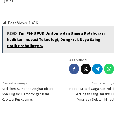
( AP )
Post Views:
1,486
READ
Tim PM-UPUD Unitomo dan Unipra Kolaborasi
hadirkan Inovasi Teknologi, Dongkrak Daya Saing
Batik Probolinggo.
SEBARKAN
Navigasi
Pos sebelumnya
Pos berikutnya
Kadinkes Sumenep Angkat Bicara
Polres Minsel Gagalkan Polisi
pos
Soal Dugaan Pemotongan Dana
Gadungan Yang Beraksi Di
Kapitasi Puskesmas
Minahasa Selatan Minsel