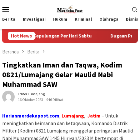
Loncat
Menu
ke
Mobile
konten
Berita
Investigasi
Hukum
Kriminal
Olahraga
Bisnis
Kepulungan Per Hari Sabtu
Hot News
Dugaan Pungli SKAB di BPRD 
Beranda
Berita
Tingkatkan Iman dan Taqwa, Kodim
0821/Lumajang Gelar Maulid Nabi
Muhammad SAW
Editor Lumajang
16 Oktober 2023
946 Dilihat
Harianmerdekapost.com
,
Lumajang
,
Jatim
– Untuk
meningkatkan keimanan dan ketaqwaan, Komando Distrik
Militer (Kodim) 0821 Lumajang menggelar peringatan Maulid
Nabi Muhammad SAW 1445 Hijriyah/2023 M bertempat di