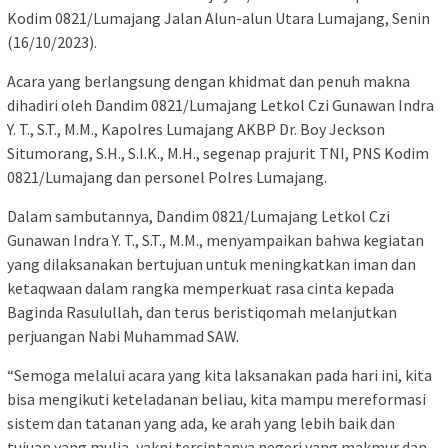
Kodim 0821/Lumajang Jalan Alun-alun Utara Lumajang, Senin
(16/10/2023).
Acara yang berlangsung dengan khidmat dan penuh makna
dihadiri oleh Dandim 0821/Lumajang Letkol Czi Gunawan Indra
Y. T., S.T., M.M., Kapolres Lumajang AKBP Dr. Boy Jeckson
Situmorang, S.H., S.I.K., M.H., segenap prajurit TNI, PNS Kodim
0821/Lumajang dan personel Polres Lumajang.
Dalam sambutannya, Dandim 0821/Lumajang Letkol Czi
Gunawan Indra Y. T., S.T., M.M., menyampaikan bahwa kegiatan
yang dilaksanakan bertujuan untuk meningkatkan iman dan
ketaqwaan dalam rangka memperkuat rasa cinta kepada
Baginda Rasulullah, dan terus beristiqomah melanjutkan
perjuangan Nabi Muhammad SAW.
“Semoga melalui acara yang kita laksanakan pada hari ini, kita
bisa mengikuti keteladanan beliau, kita mampu mereformasi
sistem dan tatanan yang ada, ke arah yang lebih baik dan
tujuan yang mulia, yakni terciptanya negeri yang makmur dan