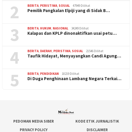
2
BERITA
,
PERISTIWA
,
SOSIAL
47949 Dilihat
Pemilik Pangkalan Elpiji yang di Sidak B…
3
BERITA
,
HUKUM
,
NASIONAL
34249 Dilihat
Kalapas dan KPLP dinonaktifkan usai petu…
4
BERITA
,
DAERAH
,
PERISTIWA
,
SOSIAL
21546 Dilihat
Taufik Hidayat, Menyayangkan Candi Agung…
5
BERITA
,
PENDIDIKAN
18219 Dilihat
Di Duga Penghinaan Lambang Negara Terkai…
PEDOMAN MEDIA SIBER
KODE ETIK JURNALISTIK
PRIVACY POLICY
DISCLAIMER