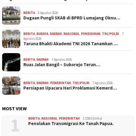
BERITA
8 Agustus 2026
Dugaan Pungli SKAB di BPRD Lumajang Oknu…
BERITA
,
BUDAYA
,
DAERAH
,
NASIONAL
,
PENDIDIKAN
,
TNI/POLRI
7
Agustus 2026
Taruna Bhakti Akademi TNI 2026 Tanamkan …
BERITA
,
DAERAH
7 Agustus 2026
Ruas Jalan Bangil – Sukorejo Teran…
BERITA
,
DAERAH
,
PEMERINTAH
,
TNI/POLRI
7 Agustus 2026
Persiapan Upacara Hari Proklamasi Kemerd…
MOST VIEW
1
BERITA
,
NASIONAL
,
PEMERINTAH
172583 Dilihat
Penolakan Transmigrasi Ke Tanah Papua.