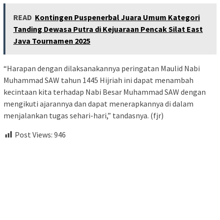
READ
Kontingen Puspenerbal Juara Umum Kategori
Tanding Dewasa Putra di Kejuaraan Pencak Silat East
Java Tournamen 2025
“Harapan dengan dilaksanakannya peringatan Maulid Nabi
Muhammad SAW tahun 1445 Hijriah ini dapat menambah
kecintaan kita terhadap Nabi Besar Muhammad SAW dengan
mengikuti ajarannya dan dapat menerapkannya di dalam
menjalankan tugas sehari-hari,” tandasnya. (fjr)
Post Views:
946