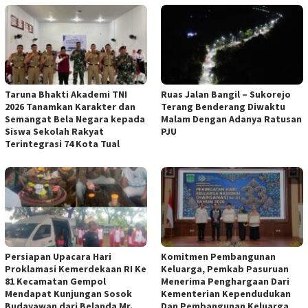
Taruna Bhakti Akademi TNI
Ruas Jalan Bangil – Sukorejo
2026 Tanamkan Karakter dan
Terang Benderang Diwaktu
Semangat Bela Negara kepada
Malam Dengan Adanya Ratusan
Siswa Sekolah Rakyat
PJU
Terintegrasi 74 Kota Tual
Persiapan Upacara Hari
Komitmen Pembangunan
Proklamasi Kemerdekaan RI Ke
Keluarga, Pemkab Pasuruan
81 Kecamatan Gempol
Menerima Penghargaan Dari
Mendapat Kunjungan Sosok
Kementerian Kependudukan
Budayawan dari Belanda Mr.
Dan Pembangunan Keluarga