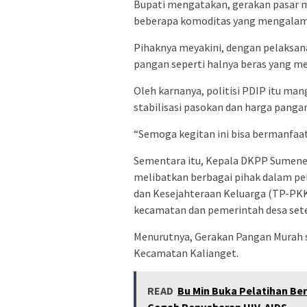
Bupati mengatakan, gerakan pasar m
beberapa komoditas yang mengalami
Pihaknya meyakini, dengan pelaksa
pangan seperti halnya beras yang me
Oleh karnanya, politisi PDIP itu ma
stabilisasi pasokan dan harga pangan
“Semoga kegitan ini bisa bermanfaat
Sementara itu, Kepala DKPP Sumene
melibatkan berbagai pihak dalam p
dan Kesejahteraan Keluarga (TP-PKK
kecamatan dan pemerintah desa set
Menurutnya, Gerakan Pangan Murah s
Kecamatan Kalianget.
READ
Bu Min Buka Pelatihan Be