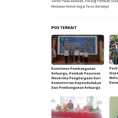
Serbu Pulau Bawean, Perang Pemkab Gres
pos
Melawan Rokok Ilegal Terus Berlanjut
POS TERKAIT
Perk
Komitmen Pembangunan
Insp
Keluarga, Pemkab Pasuruan
Welc
Menerima Penghargaan Dari
Darw
Kementerian Kependudukan
Dan Pembangunan Keluarga