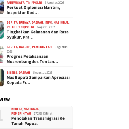
PARIWISATA
,
TNI/POLRI
6 Agustus 2026
Perkuat Diplomasi Maritim,
Inspektur Kod…
BERITA
,
BUDAYA
,
DAERAH
,
INFO
,
NASIONAL
,
RELIGI
,
TNI/POLRI
6 Agustus 2026
Tingkatkan Keimanan dan Rasa
Syukur, Pra…
BERITA
,
DAERAH
,
PEMERINTAH
6 Agustus
2026
Progres Pelaksanaan
Musrenbangdes Tentan…
BISNIS
,
DAERAH
6 Agustus 2026
Mas Bupati Sampaikan Apresiasi
Kepada Fr…
VIEW
1
BERITA
,
NASIONAL
,
PEMERINTAH
172578 Dilihat
Penolakan Transmigrasi Ke
Tanah Papua.