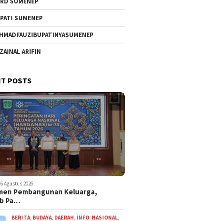
RD SUMENEP
PATI SUMENEP
HMADFAUZIBUPATINYASUMENEP
 ZAINAL ARIFIN
T POSTS
6 Agustus 2026
men Pembangunan Keluarga,
b Pa…
BERITA
,
BUDAYA
,
DAERAH
,
INFO
,
NASIONAL
,