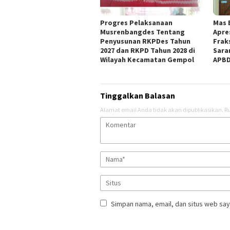
Progres Pelaksanaan
Mas 
Musrenbangdes Tentang
Apre
Penyusunan RKPDes Tahun
Frak
2027 dan RKPD Tahun 2028 di
Sara
Wilayah Kecamatan Gempol
APBD
Tinggalkan Balasan
Alamat email Anda tidak akan dipublikasikan.
Ru
Simpan nama, email, dan situs web say