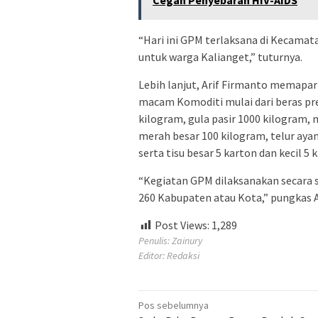
Cegah Penyebaran HIV-AIDS
“Hari ini GPM terlaksana di Kecamat
untuk warga Kalianget,” tuturnya.
Lebih lanjut, Arif Firmanto memap
macam Komoditi mulai dari beras pr
kilogram, gula pasir 1000 kilogram, m
merah besar 100 kilogram, telur aya
serta tisu besar 5 karton dan kecil 5 
“Kegiatan GPM dilaksanakan secara ser
260 Kabupaten atau Kota,” pungkas Ar
Post Views:
1,289
Penulis: Zainury
Editor: Redaksi
Navigasi
Pos sebelumnya