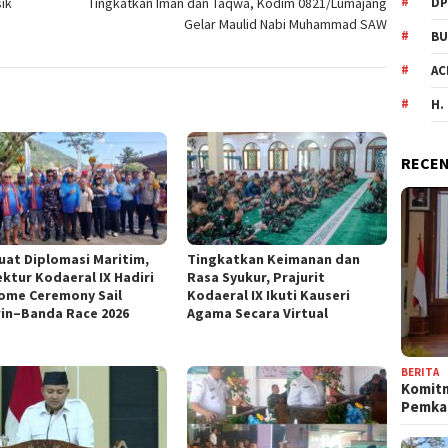
DP
ik
Tingkatkan Iman dan Taqwa, Kodim 0821/Lumajang
Gelar Maulid Nabi Muhammad SAW
BU
AC
H.
RECEN
uat Diplomasi Maritim,
Tingkatkan Keimanan dan
ektur Kodaeral IX Hadiri
Rasa Syukur, Prajurit
ome Ceremony Sail
Kodaeral IX Ikuti Kauseri
in–Banda Race 2026
Agama Secara Virtual
BERITA
Komit
Pemka