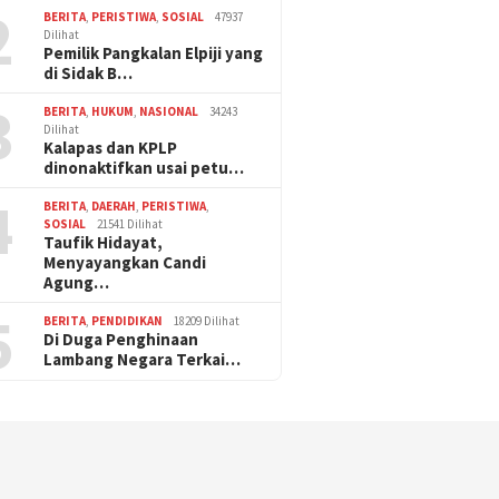
2
BERITA
,
PERISTIWA
,
SOSIAL
47937
Dilihat
Pemilik Pangkalan Elpiji yang
di Sidak B…
3
BERITA
,
HUKUM
,
NASIONAL
34243
Dilihat
Kalapas dan KPLP
dinonaktifkan usai petu…
4
BERITA
,
DAERAH
,
PERISTIWA
,
SOSIAL
21541 Dilihat
Taufik Hidayat,
Menyayangkan Candi
Agung…
5
BERITA
,
PENDIDIKAN
18209 Dilihat
Di Duga Penghinaan
Lambang Negara Terkai…