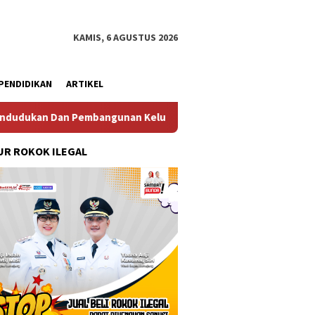
KAMIS, 6 AGUSTUS 2026
PENDIDIKAN
ARTIKEL
Pembangunan Keluarga
Perkuat Diplomasi Maritim, Inspe
R ROKOK ILEGAL