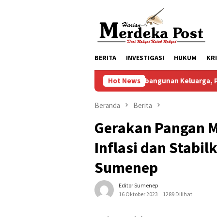
Loncat
ke
konten
BERITA
INVESTIGASI
HUKUM
KR
Komitmen Pembangunan Keluarga, Pemkab Pasuruan
Hot News
Beranda
Berita
Gerakan Pangan M
Inflasi dan Stabi
Sumenep
Editor Sumenep
16 Oktober 2023
1289 Dilihat