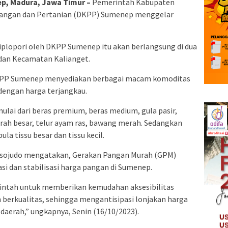
, Madura, Jawa Timur –
Pemerintah Kabupaten
Pangan dan Pertanian (DKPP) Sumenep menggelar
plopori oleh DKPP Sumenep itu akan berlangsung di dua
 dan Kecamatan Kalianget.
KPP Sumenep menyediakan berbagai macam komoditas
engan harga terjangkau.
lai dari beras premium, beras medium, gula pasir,
erah besar, telur ayam ras, bawang merah. Sedangkan
la tissu besar dan tissu kecil.
sojudo mengatakan, Gerakan Pangan Murah (GPM)
si dan stabilisasi harga pangan di Sumenep.
rintah untuk memberikan kemudahan aksesibilitas
 berkualitas, sehingga mengantisipasi lonjakan harga
 daerah,” ungkapnya, Senin (16/10/2023).