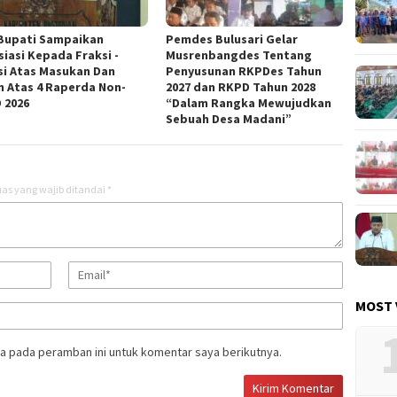
Bupati Sampaikan
Pemdes Bulusari Gelar
siasi Kepada Fraksi -
Musrenbangdes Tentang
si Atas Masukan Dan
Penyusunan RKPDes Tahun
n Atas 4 Raperda Non-
2027 dan RKPD Tahun 2028
 2026
“Dalam Rangka Mewujudkan
Sebuah Desa Madani”
as yang wajib ditandai
*
MOST 
a pada peramban ini untuk komentar saya berikutnya.