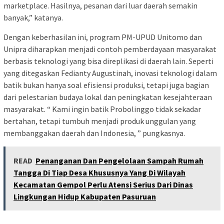
marketplace. Hasilnya, pesanan dari luar daerah semakin
banyak,” katanya.
Dengan keberhasilan ini, program PM-UPUD Unitomo dan
Unipra diharapkan menjadi contoh pemberdayaan masyarakat
berbasis teknologi yang bisa direplikasi di daerah lain. Seperti
yang ditegaskan Fedianty Augustinah, inovasi teknologi dalam
batik bukan hanya soal efisiensi produksi, tetapi juga bagian
dari pelestarian budaya lokal dan peningkatan kesejahteraan
masyarakat. “ Kami ingin batik Probolinggo tidak sekadar
bertahan, tetapi tumbuh menjadi produk unggulan yang
membanggakan daerah dan Indonesia, ” pungkasnya.
READ
Penanganan Dan Pengelolaan Sampah Rumah
Tangga Di Tiap Desa Khususnya Yang Di Wilayah
Kecamatan Gempol Perlu Atensi Serius Dari Dinas
Lingkungan Hidup Kabupaten Pasuruan