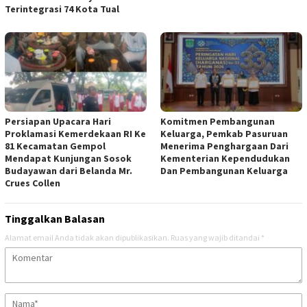
Terintegrasi 74 Kota Tual
Persiapan Upacara Hari
Komitmen Pembangunan
Proklamasi Kemerdekaan RI Ke
Keluarga, Pemkab Pasuruan
81 Kecamatan Gempol
Menerima Penghargaan Dari
Mendapat Kunjungan Sosok
Kementerian Kependudukan
Budayawan dari Belanda Mr.
Dan Pembangunan Keluarga
Crues Collen
Tinggalkan Balasan
Alamat email Anda tidak akan dipublikasikan.
Ruas yang wajib ditandai
*