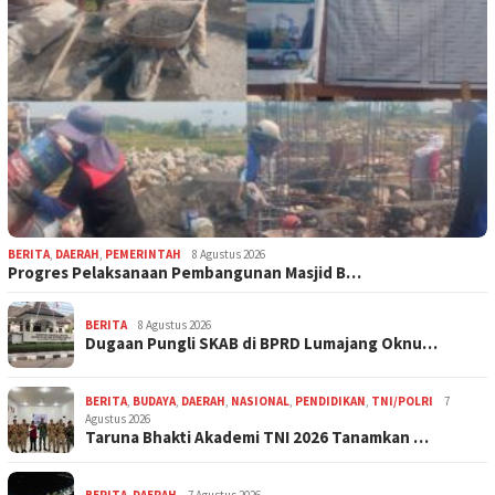
BERITA
,
DAERAH
,
PEMERINTAH
8 Agustus 2026
Progres Pelaksanaan Pembangunan Masjid B…
BERITA
8 Agustus 2026
Dugaan Pungli SKAB di BPRD Lumajang Oknu…
BERITA
,
BUDAYA
,
DAERAH
,
NASIONAL
,
PENDIDIKAN
,
TNI/POLRI
7
Agustus 2026
Taruna Bhakti Akademi TNI 2026 Tanamkan …