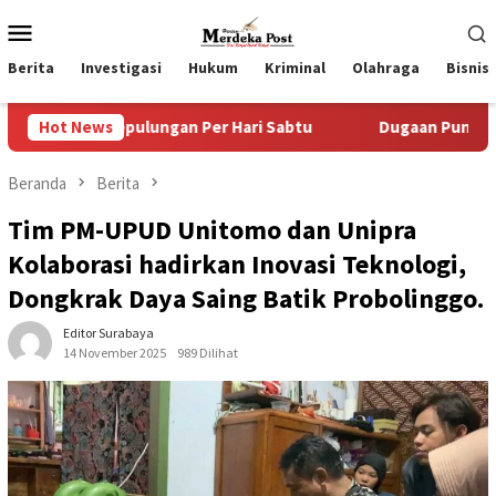
Loncat
Menu
ke
Mobile
konten
Berita
Investigasi
Hukum
Kriminal
Olahraga
Bisnis
lungan Per Hari Sabtu
Hot News
Dugaan Pungli SKAB di BPRD Luma
Beranda
Berita
Tim PM-UPUD Unitomo dan Unipra
Kolaborasi hadirkan Inovasi Teknologi,
Dongkrak Daya Saing Batik Probolinggo.
Editor Surabaya
14 November 2025
989 Dilihat