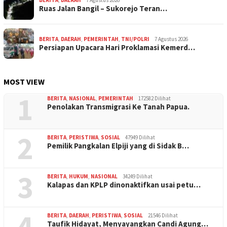
BERITA
,
DAERAH
7 Agustus 2026
Ruas Jalan Bangil – Sukorejo Teran…
BERITA
,
DAERAH
,
PEMERINTAH
,
TNI/POLRI
7 Agustus 2026
Persiapan Upacara Hari Proklamasi Kemerd…
MOST VIEW
1
BERITA
,
NASIONAL
,
PEMERINTAH
172582 Dilihat
Penolakan Transmigrasi Ke Tanah Papua.
2
BERITA
,
PERISTIWA
,
SOSIAL
47949 Dilihat
Pemilik Pangkalan Elpiji yang di Sidak B…
3
BERITA
,
HUKUM
,
NASIONAL
34249 Dilihat
Kalapas dan KPLP dinonaktifkan usai petu…
4
BERITA
,
DAERAH
,
PERISTIWA
,
SOSIAL
21546 Dilihat
Taufik Hidayat, Menyayangkan Candi Agung…