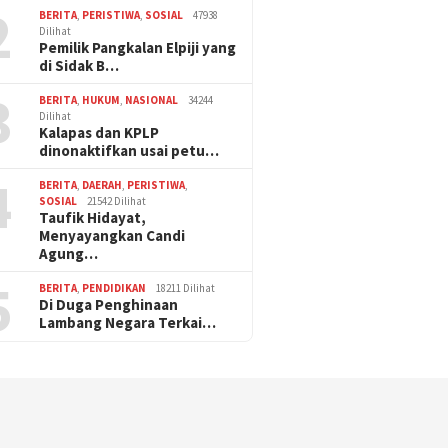
2
BERITA
,
PERISTIWA
,
SOSIAL
47938
Dilihat
Pemilik Pangkalan Elpiji yang
di Sidak B…
3
BERITA
,
HUKUM
,
NASIONAL
34244
Dilihat
Kalapas dan KPLP
dinonaktifkan usai petu…
4
BERITA
,
DAERAH
,
PERISTIWA
,
SOSIAL
21542 Dilihat
Taufik Hidayat,
Menyayangkan Candi
Agung…
5
BERITA
,
PENDIDIKAN
18211 Dilihat
Di Duga Penghinaan
Lambang Negara Terkai…