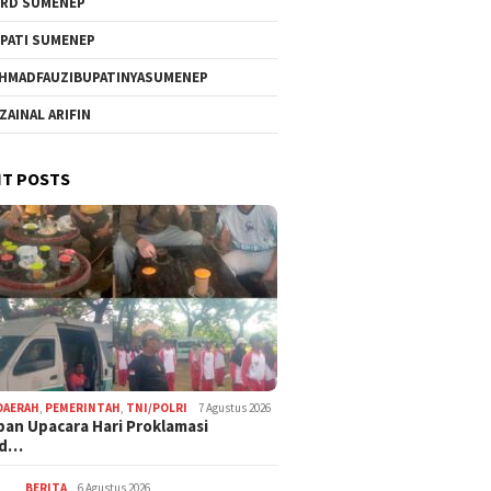
RD SUMENEP
PATI SUMENEP
HMADFAUZIBUPATINYASUMENEP
 ZAINAL ARIFIN
T POSTS
DAERAH
,
PEMERINTAH
,
TNI/POLRI
7 Agustus 2026
pan Upacara Hari Proklamasi
rd…
BERITA
6 Agustus 2026