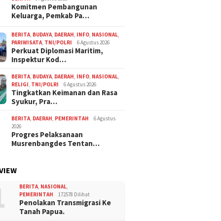
Komitmen Pembangunan
Keluarga, Pemkab Pa…
BERITA
,
BUDAYA
,
DAERAH
,
INFO
,
NASIONAL
,
PARIWISATA
,
TNI/POLRI
6 Agustus 2026
Perkuat Diplomasi Maritim,
Inspektur Kod…
BERITA
,
BUDAYA
,
DAERAH
,
INFO
,
NASIONAL
,
RELIGI
,
TNI/POLRI
6 Agustus 2026
Tingkatkan Keimanan dan Rasa
Syukur, Pra…
BERITA
,
DAERAH
,
PEMERINTAH
6 Agustus
2026
Progres Pelaksanaan
Musrenbangdes Tentan…
VIEW
1
BERITA
,
NASIONAL
,
PEMERINTAH
172578 Dilihat
Penolakan Transmigrasi Ke
Tanah Papua.