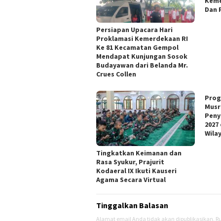
Keme
Dan 
Persiapan Upacara Hari
Proklamasi Kemerdekaan RI
Ke 81 Kecamatan Gempol
Mendapat Kunjungan Sosok
Budayawan dari Belanda Mr.
Crues Collen
Prog
Musr
Peny
2027
Wila
Tingkatkan Keimanan dan
Rasa Syukur, Prajurit
Kodaeral IX Ikuti Kauseri
Agama Secara Virtual
Tinggalkan Balasan
Alamat email Anda tidak akan dipublikasikan.
Ru