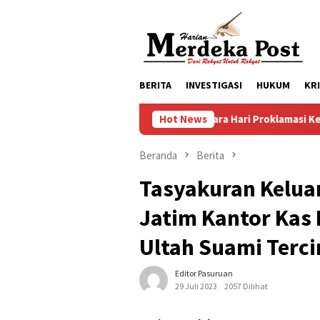
Loncat
ke
konten
BERITA
INVESTIGASI
HUKUM
KR
Persiapan Upacara Hari Proklamasi Kemerdekaan RI K
Hot News
Beranda
Berita
Tasyakuran Keluar
Jatim Kantor Kas
Ultah Suami Terci
Editor Pasuruan
29 Juli 2023
2057 Dilihat