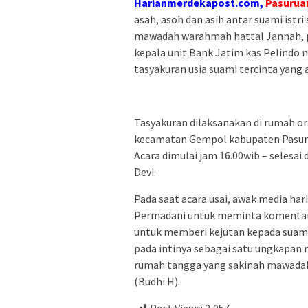
Harianmerdekapost.com,
Pasurua
asah, asoh dan asih antar suami ist
mawadah warahmah hattal Jannah, pa
kepala unit Bank Jatim kas Pelind
tasyakuran usia suami tercinta yang 
Tasyakuran dilaksanakan di rumah or
kecamatan Gempol kabupaten Pasur
Acara dimulai jam 16.00wib – selesai 
Devi.
Pada saat acara usai, awak media ha
Permadani untuk meminta komentar,
untuk memberi kejutan kepada suami 
pada intinya sebagai satu ungkapan
rumah tangga yang sakinah mawadah 
(Budhi H).