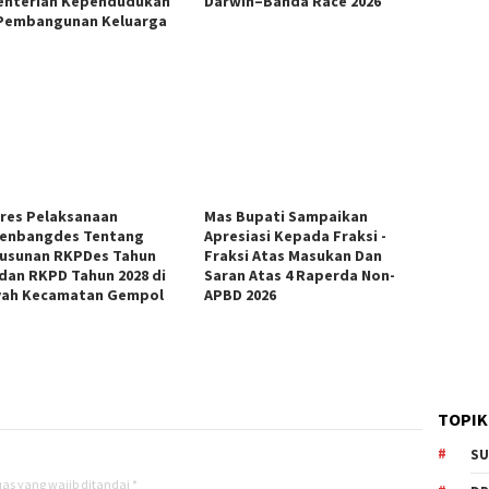
nterian Kependudukan
Darwin–Banda Race 2026
Pembangunan Keluarga
res Pelaksanaan
Mas Bupati Sampaikan
enbangdes Tentang
Apresiasi Kepada Fraksi -
usunan RKPDes Tahun
Fraksi Atas Masukan Dan
 dan RKPD Tahun 2028 di
Saran Atas 4 Raperda Non-
yah Kecamatan Gempol
APBD 2026
TOPIK
SU
as yang wajib ditandai
*