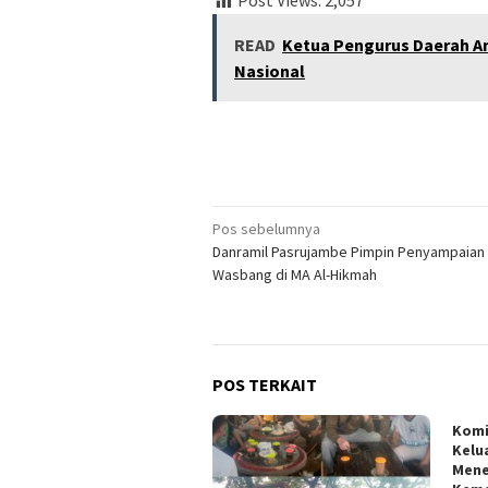
Post Views:
2,057
READ
Ketua Pengurus Daerah A
Nasional
Navigasi
Pos sebelumnya
Danramil Pasrujambe Pimpin Penyampaian 
pos
Wasbang di MA Al-Hikmah
POS TERKAIT
Kom
Kelu
Mene