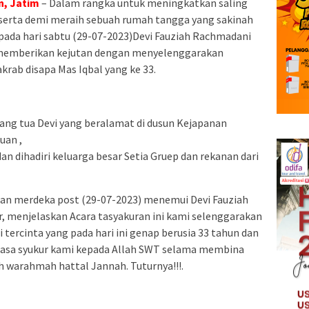
n, Jatim
– Dalam rangka untuk meningkatkan saling
ri serta demi meraih sebuah rumah tangga yang sakinah
da hari sabtu (29-07-2023)Devi Fauziah Rachmadani
o memberikan kejutan dengan menyelenggarakan
akrab disapa Mas Iqbal yang ke 33.
ang tua Devi yang beralamat di dusun Kejapanan
uan ,
dan dihadiri keluarga besar Setia Gruep dan rekanan dari
rian merdeka post (29-07-2023) menemui Devi Fauziah
 menjelaskan Acara tasyakuran ini kami selenggarakan
tercinta yang pada hari ini genap berusia 33 tahun dan
 rasa syukur kami kepada Allah SWT selama membina
warahmah hattal Jannah. Tuturnya!!!.