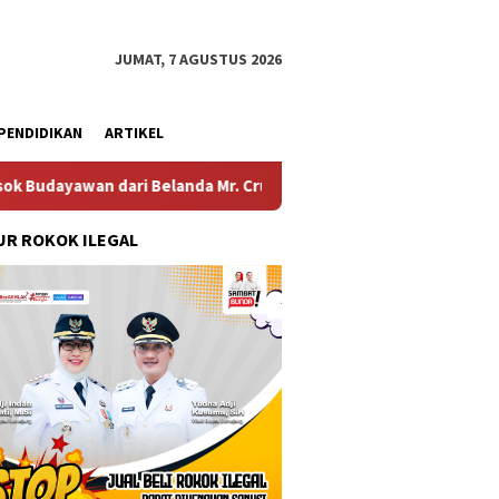
JUMAT, 7 AGUSTUS 2026
PENDIDIKAN
ARTIKEL
 Belanda Mr. Crues Collen
Komitmen Pembangunan Kelu
R ROKOK ILEGAL