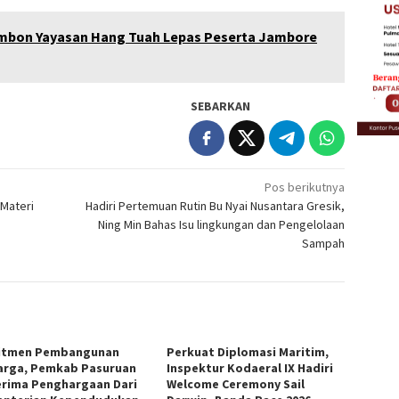
mbon Yayasan Hang Tuah Lepas Peserta Jambore
SEBARKAN
Pos berikutnya
Materi
Hadiri Pertemuan Rutin Bu Nyai Nusantara Gresik,
Ning Min Bahas Isu lingkungan dan Pengelolaan
Sampah
itmen Pembangunan
Perkuat Diplomasi Maritim,
arga, Pemkab Pasuruan
Inspektur Kodaeral IX Hadiri
rima Penghargaan Dari
Welcome Ceremony Sail