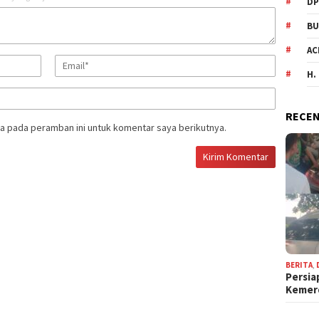
DP
BU
AC
H.
RECEN
a pada peramban ini untuk komentar saya berikutnya.
BERITA
,
Persia
Keme