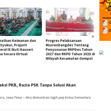
Mas B
Apresi
Fraksi
Saran 
APBD 
»
katkan Keimanan dan
Progres Pelaksanaan
Syukur, Prajurit
Musrenbangdes Tentang
ral IX Ikuti Kauseri
Penyusunan RKPDes Tahun
a Secara Virtual
2027 dan RKPD Tahun 2028 di
Wilayah Kecamatan Gempol
aksi PKB, Razia PSK Tanpa Solusi Akan
, Jawa Timur – Aksi demontrasi tagih janji Ketua Sementara