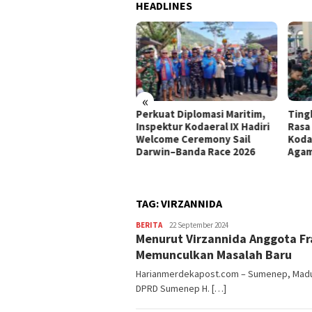
HEADLINES
«
Perkuat Diplomasi Maritim,
Ting
mitmen Pembangunan
Inspektur Kodaeral IX Hadiri
Rasa 
uarga, Pemkab Pasuruan
Welcome Ceremony Sail
Kodae
erima Penghargaan Dari
Darwin–Banda Race 2026
Agam
menterian Kependudukan
n Pembangunan Keluarga
TAG:
VIRZANNIDA
BERITA
Editor
22 September 2024
Menurut Virzannida Anggota Fr
Sumenep
Memunculkan Masalah Baru
Harianmerdekapost.com – Sumenep, Madura
DPRD Sumenep H. […]