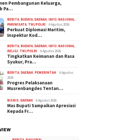
men Pembangunan Keluarga,
b Pa…
BERITA
,
BUDAYA
,
DAERAH
,
INFO
,
NASIONAL
,
PARIWISATA
,
TNI/POLRI
6 Agustus 2026
Perkuat Diplomasi Maritim,
Inspektur Kod…
BERITA
,
BUDAYA
,
DAERAH
,
INFO
,
NASIONAL
,
RELIGI
,
TNI/POLRI
6 Agustus 2026
Tingkatkan Keimanan dan Rasa
Syukur, Pra…
BERITA
,
DAERAH
,
PEMERINTAH
6 Agustus
2026
Progres Pelaksanaan
Musrenbangdes Tentan…
BISNIS
,
DAERAH
6 Agustus 2026
Mas Bupati Sampaikan Apresiasi
Kepada Fr…
VIEW
BERITA
,
NASIONAL
,