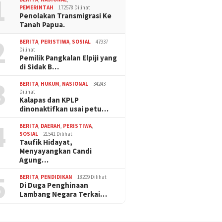
1
PEMERINTAH
172578 Dilihat
Penolakan Transmigrasi Ke
Tanah Papua.
2
BERITA
,
PERISTIWA
,
SOSIAL
47937
Dilihat
Pemilik Pangkalan Elpiji yang
di Sidak B…
3
BERITA
,
HUKUM
,
NASIONAL
34243
Dilihat
Kalapas dan KPLP
dinonaktifkan usai petu…
4
BERITA
,
DAERAH
,
PERISTIWA
,
SOSIAL
21541 Dilihat
Taufik Hidayat,
Menyayangkan Candi
Agung…
5
BERITA
,
PENDIDIKAN
18209 Dilihat
Di Duga Penghinaan
Lambang Negara Terkai…