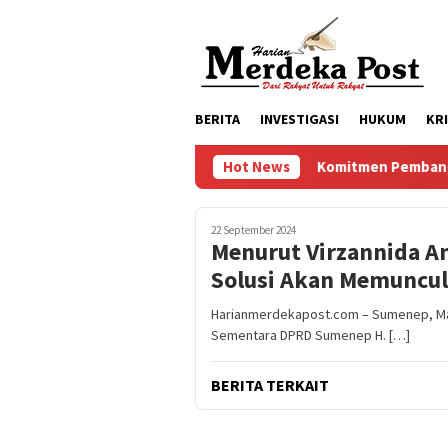
Loncat
ke
konten
BERITA
INVESTIGASI
HUKUM
KR
Komitmen Pembangunan Keluarg
Hot News
22 September 2024
Menurut Virzannida An
Solusi Akan Memuncul
Harianmerdekapost.com – Sumenep, Madu
Sementara DPRD Sumenep H. […]
BERITA TERKAIT