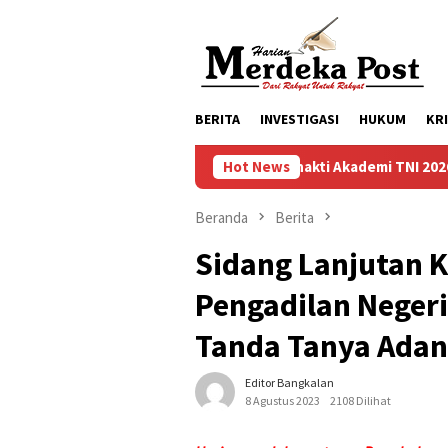
Loncat
ke
konten
BERITA
INVESTIGASI
HUKUM
KR
Taruna Bhakti Akademi TNI 2026 Tanamkan Karak
Hot News
Beranda
Berita
Sidang Lanjutan 
Pengadilan Neger
Tanda Tanya Adan
Editor Bangkalan
8 Agustus 2023
2108 Dilihat