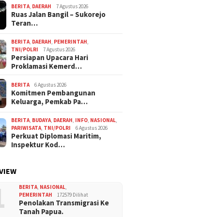
BERITA
,
DAERAH
7 Agustus 2026
Ruas Jalan Bangil – Sukorejo
Teran…
BERITA
,
DAERAH
,
PEMERINTAH
,
TNI/POLRI
7 Agustus 2026
Persiapan Upacara Hari
Proklamasi Kemerd…
BERITA
6 Agustus 2026
Komitmen Pembangunan
Keluarga, Pemkab Pa…
BERITA
,
BUDAYA
,
DAERAH
,
INFO
,
NASIONAL
,
PARIWISATA
,
TNI/POLRI
6 Agustus 2026
Perkuat Diplomasi Maritim,
Inspektur Kod…
VIEW
1
BERITA
,
NASIONAL
,
PEMERINTAH
172579 Dilihat
Penolakan Transmigrasi Ke
Tanah Papua.