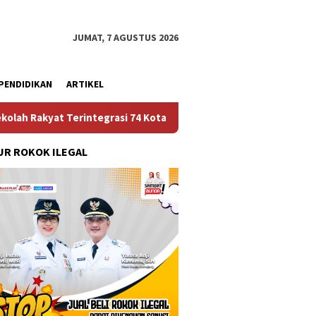
JUMAT, 7 AGUSTUS 2026
PENDIDIKAN
ARTIKEL
ntegrasi 74 Kota Tual
Ruas Jalan Bangil – Sukorejo Ter
R ROKOK ILEGAL