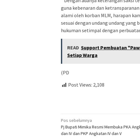
” Dengan adanya keterangan saksi 
guna kebenaran dan ketransparanan 
alami oleh korban MLM, harapan k
sesuai dengan undang undang yang b
hukuman setimpal dengan perbuatann
READ
Support Pembuatan "Pawon
Setiap Warga
(PD
Post Views:
2,108
Navigasi
Pos sebelumnya
Pj Bupati Mimika Resmi Membuka PKA Angka
pos
dan IV dan PKP Angkatan IV dan V