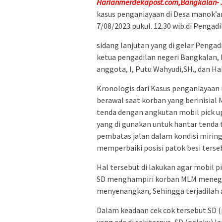
Harianmerdekapost.com,Bangkalan- 
kasus penganiayaan di Desa manok’an
7/08/2023 pukul. 12.30 wib.di Pengad
sidang lanjutan yang di gelar Pengad
ketua pengadilan negeri Bangkalan, 
anggota, I, Putu Wahyudi,SH., dan H
Kronologis dari Kasus penganiayaan in
berawal saat korban yang berinisia
tenda dengan angkutan mobil pick up
yang di gunakan untuk hantar tenda t
pembatas jalan dalam kondisi miring
memperbaiki posisi patok besi terse
Hal tersebut di lakukan agar mobil p
SD menghampiri korban MLM menegur 
menyenangkan, Sehingga terjadilah 
Dalam keadaan cek cok tersebut SD 