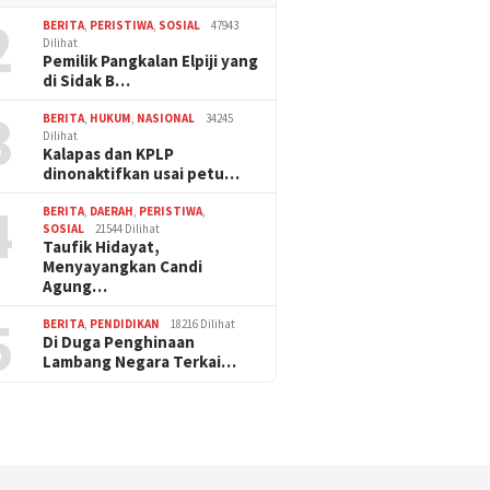
2
BERITA
,
PERISTIWA
,
SOSIAL
47943
Dilihat
Pemilik Pangkalan Elpiji yang
di Sidak B…
3
BERITA
,
HUKUM
,
NASIONAL
34245
Dilihat
Kalapas dan KPLP
dinonaktifkan usai petu…
4
BERITA
,
DAERAH
,
PERISTIWA
,
SOSIAL
21544 Dilihat
Taufik Hidayat,
Menyayangkan Candi
Agung…
5
BERITA
,
PENDIDIKAN
18216 Dilihat
Di Duga Penghinaan
Lambang Negara Terkai…