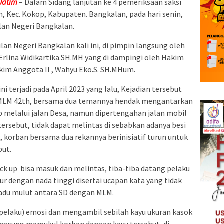
Jatim
– Dalam Sidang lanjutan ke 4 pemeriksaan saksi
, Kec. Kokop, Kabupaten. Bangkalan, pada hari senin,
ilan Negeri Bangkalan.
ilan Negeri Bangkalan kali ini, di pimpin langsung oleh
Erlina Widikartika.SH.MH yang di dampingi oleh Hakim
akim Anggota II , Wahyu Eko.S. SH.MHum.
i terjadi pada April 2023 yang lalu, Kejadian tersebut
l MLM 42th, bersama dua temannya hendak mengantarkan
 melalui jalan Desa, namun dipertengahan jalan mobil
ersebut, tidak dapat melintas di sebabkan adanya besi
, korban bersama dua rekannya berinisiatif turun untuk
but.
ick up bisa masuk dan melintas, tiba-tiba datang pelaku
dengan nada tinggi disertai ucapan kata yang tidak
adu mulut antara SD dengan MLM.
(pelaku) emosi dan mengambil sebilah kayu ukuran kasok