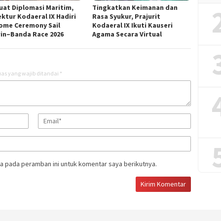
uat Diplomasi Maritim,
Tingkatkan Keimanan dan
ektur Kodaeral IX Hadiri
Rasa Syukur, Prajurit
ome Ceremony Sail
Kodaeral IX Ikuti Kauseri
in–Banda Race 2026
Agama Secara Virtual
as yang wajib ditandai
*
a pada peramban ini untuk komentar saya berikutnya.