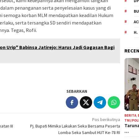
tersebut, kami kedepannya akan mengambil langkah
DP
dalam penanganan serta penyelesaian kasus yang di
BU
ami semoga korban MLM mendapatkan keadilan Hukum
AC
erlaku, serta tersangka SD sendiri mendapatkan
ya. Tegas, Rofii.
H.
 Urip" Babinsa Jatirejo: Harus Jadi Gagasan Bagi
RECEN
SEBARKAN
BERITA
,
Pos berikutnya
TNI/POL
Taruna
tan III
Pj. Bupati Mimika Lakukan Seka Bersama Peserta
…
Lomba Seka Sambut HUT Ke-78 RI