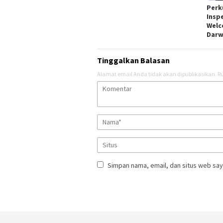
Perk
Insp
Welc
Darw
Tinggalkan Balasan
Alamat email Anda tidak akan dipublikasikan.
Ru
Simpan nama, email, dan situs web say