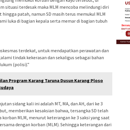
 langsung memukul korban dengan kayu tersebut, di
am situasi terdesak maka MLM mencoba melindungi diri
ut hingga patah, namun SD masih terus memukul MLM
mi luka di bagian kepala serta memar di bagian tubuh
uskesmas terdekat, untuk mendapatkan perawatan dan
alami tindak kekerasan dan sekaligus sebagai bahan
ukum (polisi).”
silan Program Karang Taruna Dusun Karang Ploso
 Budaya
jutan sidang kali ini adalah MT, MA, dan AH, dari ke 3
ebut, memberikan kesaksian bahwa, tersangka SD telah
 korban MLM, menurut keterangan ke 3 saksi yang saat
bersama dengan korban (MLM). Sehingga keterangan dari