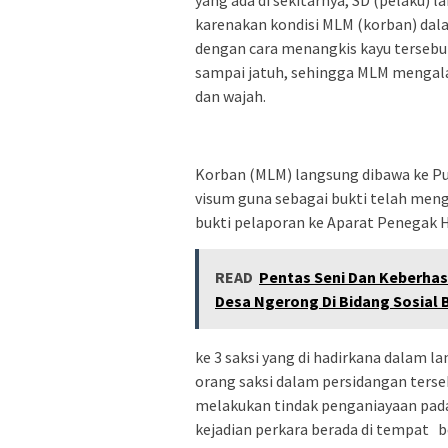
yang ada di sekitarnya, SD (pelaku)
karenakan kondisi MLM (korban) dal
dengan cara menangkis kayu terseb
sampai jatuh, sehingga MLM mengala
dan wajah.
Korban (MLM) langsung dibawa ke P
visum guna sebagai bukti telah meng
bukti pelaporan ke Aparat Penegak H
READ
Pentas Seni Dan Keberha
Desa Ngerong Di Bidang Sosial
ke 3 saksi yang di hadirkana dalam lan
orang saksi dalam persidangan ters
melakukan tindak penganiayaan pada
kejadian perkara berada di tempat 