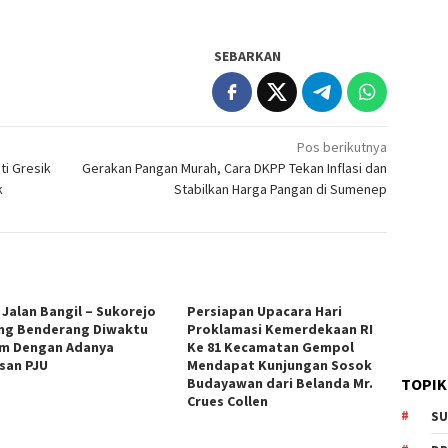
SEBARKAN
Pos berikutnya
ti Gresik
Gerakan Pangan Murah, Cara DKPP Tekan Inflasi dan
k
Stabilkan Harga Pangan di Sumenep
 Jalan Bangil – Sukorejo
Persiapan Upacara Hari
ng Benderang Diwaktu
Proklamasi Kemerdekaan RI
m Dengan Adanya
Ke 81 Kecamatan Gempol
san PJU
Mendapat Kunjungan Sosok
Budayawan dari Belanda Mr.
TOPIK
Crues Collen
SU