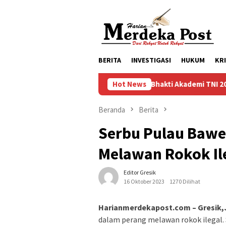
Loncat
ke
konten
BERITA
INVESTIGASI
HUKUM
KR
Taruna Bhakti Akademi TNI 2026 Tanamkan Kar
Hot News
Beranda
Berita
Serbu Pulau Bawe
Melawan Rokok Ile
Editor Gresik
16 Oktober 2023
1270 Dilihat
Harianmerdekapost.com – Gresik,
dalam perang melawan rokok ilegal. 