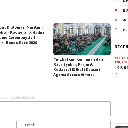
DP
BU
AC
uat Diplomasi Maritim,
H.
ektur Kodaeral IX Hadiri
ome Ceremony Sail
in–Banda Race 2026
RECEN
BERITA
,
Tingkatkan Keimanan dan
TNI/POL
Rasa Syukur, Prajurit
Taruna
Kodaeral IX Ikuti Kauseri
…
Agama Secara Virtual
as yang wajib ditandai
*