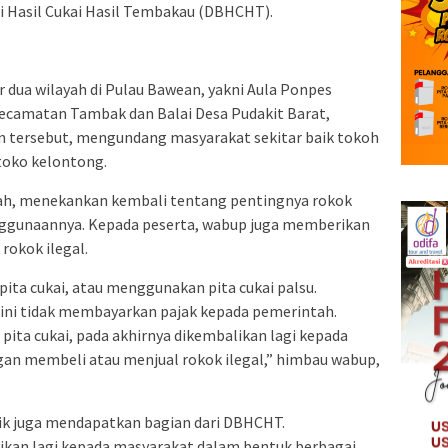
gi Hasil Cukai Hasil Tembakau (DBHCHT).
ar dua wilayah di Pulau Bawean, yakni Aula Ponpes
ecamatan Tambak dan Balai Desa Pudakit Barat,
 tersebut, mengundang masyarakat sekitar baik tokoh
oko kelontong.
bah, menekankan kembali tentang pentingnya rokok
nggunaannya. Kepada peserta, wabup juga memberikan
 rokok ilegal.
 pita cukai, atau menggunakan pita cukai palsu.
 ini tidak membayarkan pajak kepada pemerintah.
 pita cukai, pada akhirnya dikembalikan lagi kepada
gan membeli atau menjual rokok ilegal,” himbau wabup,
ik juga mendapatkan bagian dari DBHCHT.
kan lagi kepada masyarakat dalam bentuk berbagai