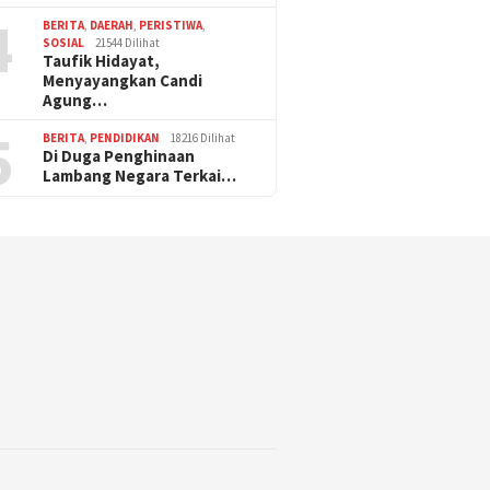
4
BERITA
,
DAERAH
,
PERISTIWA
,
SOSIAL
21544 Dilihat
Taufik Hidayat,
Menyayangkan Candi
Agung…
5
BERITA
,
PENDIDIKAN
18216 Dilihat
Di Duga Penghinaan
Lambang Negara Terkai…