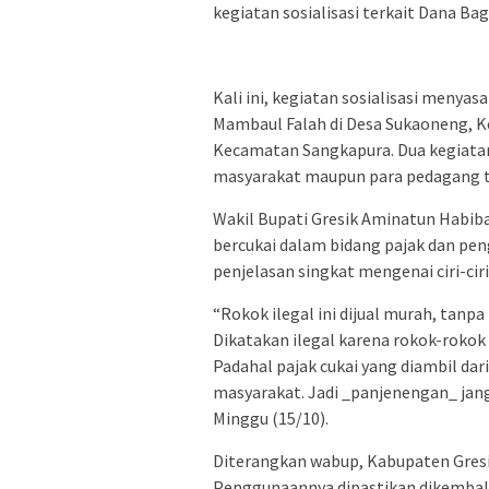
kegiatan sosialisasi terkait Dana Ba
Kali ini, kegiatan sosialisasi menyas
Mambaul Falah di Desa Sukaoneng, K
Kecamatan Sangkapura. Dua kegiatan
masyarakat maupun para pedagang t
Wakil Bupati Gresik Aminatun Habi
bercukai dalam bidang pajak dan pe
penjelasan singkat mengenai ciri-ciri
“Rokok ilegal ini dijual murah, tanpa
Dikatakan ilegal karena rokok-rokok
Padahal pajak cukai yang diambil dari
masyarakat. Jadi _panjenengan_ jan
Minggu (15/10).
Diterangkan wabup, Kabupaten Gres
Penggunaannya dipastikan dikembali