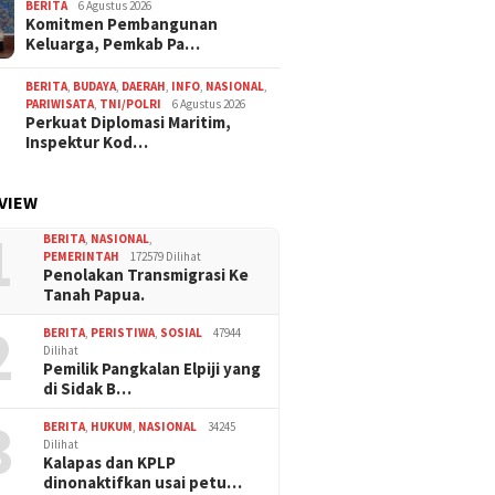
BERITA
6 Agustus 2026
Komitmen Pembangunan
Keluarga, Pemkab Pa…
BERITA
,
BUDAYA
,
DAERAH
,
INFO
,
NASIONAL
,
PARIWISATA
,
TNI/POLRI
6 Agustus 2026
Perkuat Diplomasi Maritim,
Inspektur Kod…
VIEW
1
BERITA
,
NASIONAL
,
PEMERINTAH
172579 Dilihat
Penolakan Transmigrasi Ke
Tanah Papua.
2
BERITA
,
PERISTIWA
,
SOSIAL
47944
Dilihat
Pemilik Pangkalan Elpiji yang
di Sidak B…
3
BERITA
,
HUKUM
,
NASIONAL
34245
Dilihat
Kalapas dan KPLP
dinonaktifkan usai petu…