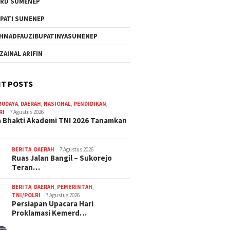
RD SUMENEP
PATI SUMENEP
HMADFAUZIBUPATINYASUMENEP
 ZAINAL ARIFIN
T POSTS
BUDAYA
,
DAERAH
,
NASIONAL
,
PENDIDIKAN
,
RI
7 Agustus 2026
 Bhakti Akademi TNI 2026 Tanamkan
BERITA
,
DAERAH
7 Agustus 2026
Ruas Jalan Bangil – Sukorejo
Teran…
BERITA
,
DAERAH
,
PEMERINTAH
,
TNI/POLRI
7 Agustus 2026
Persiapan Upacara Hari
Proklamasi Kemerd…