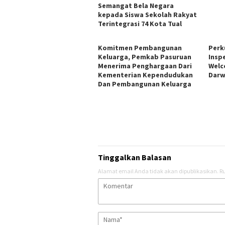
Semangat Bela Negara
kepada Siswa Sekolah Rakyat
Terintegrasi 74 Kota Tual
Komitmen Pembangunan
Perk
Keluarga, Pemkab Pasuruan
Insp
Menerima Penghargaan Dari
Welc
Kementerian Kependudukan
Darw
Dan Pembangunan Keluarga
Tinggalkan Balasan
Alamat email Anda tidak akan dipublikasikan.
Ru