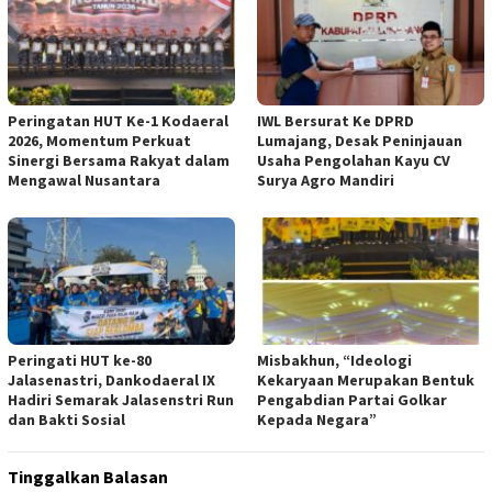
Peringatan HUT Ke-1 Kodaeral
IWL Bersurat Ke DPRD
2026, Momentum Perkuat
Lumajang, Desak Peninjauan
Sinergi Bersama Rakyat dalam
Usaha Pengolahan Kayu CV
Mengawal Nusantara
Surya Agro Mandiri
Peringati HUT ke-80
Misbakhun, “Ideologi
Jalasenastri, Dankodaeral IX
Kekaryaan Merupakan Bentuk
Hadiri Semarak Jalasenstri Run
Pengabdian Partai Golkar
dan Bakti Sosial
Kepada Negara”
Tinggalkan Balasan