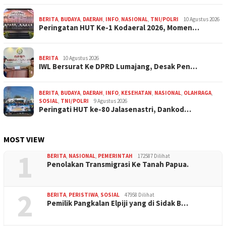
BERITA
,
BUDAYA
,
DAERAH
,
INFO
,
NASIONAL
,
TNI/POLRI
10 Agustus 2026
Peringatan HUT Ke-1 Kodaeral 2026, Momen…
BERITA
10 Agustus 2026
IWL Bersurat Ke DPRD Lumajang, Desak Pen…
BERITA
,
BUDAYA
,
DAERAH
,
INFO
,
KESEHATAN
,
NASIONAL
,
OLAHRAGA
,
SOSIAL
,
TNI/POLRI
9 Agustus 2026
Peringati HUT ke-80 Jalasenastri, Dankod…
MOST VIEW
1
BERITA
,
NASIONAL
,
PEMERINTAH
172587 Dilihat
Penolakan Transmigrasi Ke Tanah Papua.
2
BERITA
,
PERISTIWA
,
SOSIAL
47958 Dilihat
Pemilik Pangkalan Elpiji yang di Sidak B…