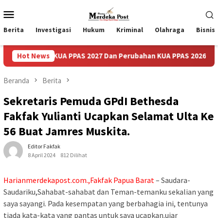
Loncat
Menu
ke
Mobile
konten
Berita
Investigasi
Hukum
Kriminal
Olahraga
Bisnis
ti KUA PPAS 2027 Dan Perubahan KUA PPAS 2026
Hot News
Pasca V
Beranda
Berita
Sekretaris Pemuda GPdI Bethesda
Fakfak Yulianti Ucapkan Selamat Ulta Ke
56 Buat Jamres Muskita.
Editor Fakfak
8 April 2024
812 Dilihat
Harianmerdekapost.com.,Fakfak Papua Barat
– Saudara-
Saudariku,Sahabat-sahabat dan Teman-temanku sekalian yang
saya sayangi. Pada kesempatan yang berbahagia ini, tentunya
tiada kata-kata yang pantas untuk saya ucapkan.ujar