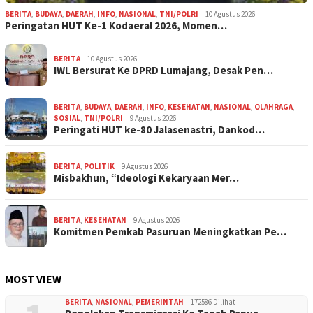
BERITA
,
BUDAYA
,
DAERAH
,
INFO
,
NASIONAL
,
TNI/POLRI
10 Agustus 2026
Peringatan HUT Ke-1 Kodaeral 2026, Momen…
BERITA
10 Agustus 2026
IWL Bersurat Ke DPRD Lumajang, Desak Pen…
BERITA
,
BUDAYA
,
DAERAH
,
INFO
,
KESEHATAN
,
NASIONAL
,
OLAHRAGA
,
SOSIAL
,
TNI/POLRI
9 Agustus 2026
Peringati HUT ke-80 Jalasenastri, Dankod…
BERITA
,
POLITIK
9 Agustus 2026
Misbakhun, “Ideologi Kekaryaan Mer…
BERITA
,
KESEHATAN
9 Agustus 2026
Komitmen Pemkab Pasuruan Meningkatkan Pe…
MOST VIEW
BERITA
,
NASIONAL
,
PEMERINTAH
172586 Dilihat