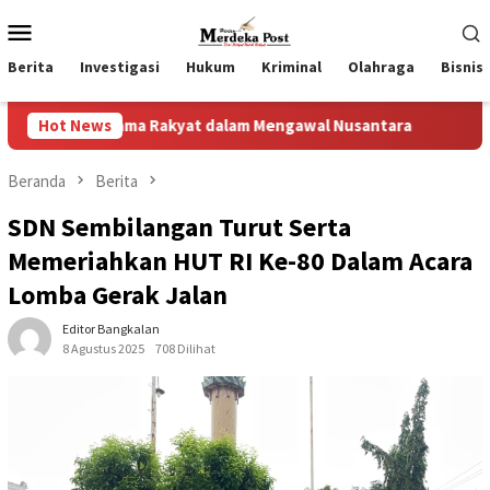
Loncat
Menu
ke
Mobile
konten
Berita
Investigasi
Hukum
Kriminal
Olahraga
Bisnis
ma Rakyat dalam Mengawal Nusantara
Hot News
IWL Bersurat Ke DP
Beranda
Berita
SDN Sembilangan Turut Serta
Memeriahkan HUT RI Ke-80 Dalam Acara
Lomba Gerak Jalan
Editor Bangkalan
8 Agustus 2025
708 Dilihat