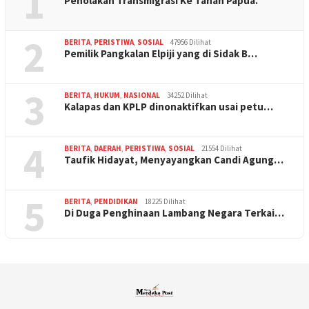
1
Penolakan Transmigrasi Ke Tanah Papua.
2
BERITA
,
PERISTIWA
,
SOSIAL
47956 Dilihat
Pemilik Pangkalan Elpiji yang di Sidak B…
3
BERITA
,
HUKUM
,
NASIONAL
34252 Dilihat
Kalapas dan KPLP dinonaktifkan usai petu…
4
BERITA
,
DAERAH
,
PERISTIWA
,
SOSIAL
21554 Dilihat
Taufik Hidayat, Menyayangkan Candi Agung…
5
BERITA
,
PENDIDIKAN
18225 Dilihat
Di Duga Penghinaan Lambang Negara Terkai…