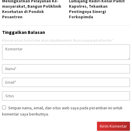
Meningkatkan Pelayanan Ke-
Lumajang Hadiri Kenal Pamit
masyarakat, Bangun Poliklinik
Kapolres, Tekankan
Kesehatan di Pondok
Pentingnya Sinergi
Pesantren
Forkopimda
Tinggalkan Balasan
Alamat email Anda tidak akan dipublikasikan.
Ruas yang wajib ditandai
*
Simpan nama, email, dan situs web saya pada peramban ini untuk
komentar saya berikutnya.