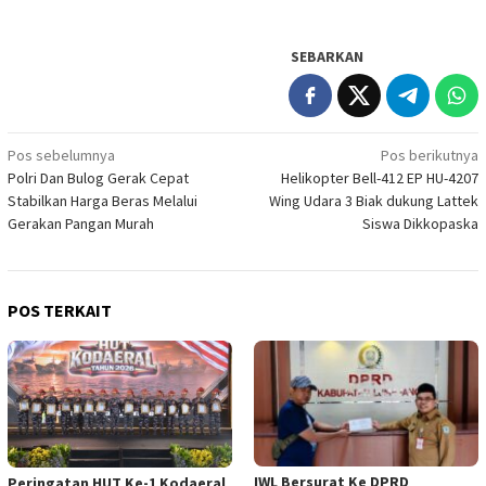
SEBARKAN
Navigasi
Pos sebelumnya
Pos berikutnya
Polri Dan Bulog Gerak Cepat
Helikopter Bell-412 EP HU-4207
pos
Stabilkan Harga Beras Melalui
Wing Udara 3 Biak dukung Lattek
Gerakan Pangan Murah
Siswa Dikkopaska
POS TERKAIT
IWL Bersurat Ke DPRD
Peringatan HUT Ke-1 Kodaeral