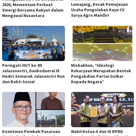
Lumajang, Desak Peninjauan
2026, Momentum Perkuat
Usaha Pengolahan Kayu CV
Sinergi Bersama Rakyat dalam
Surya Agro Mandiri
Mengawal Nusantara
Peringati HUT ke-80
Misbakhun, “Ideologi
Jalasenastri, Dankodaeral IX
Kekaryaan Merupakan Bentuk
Hadiri Semarak Jalasenstri Run
Pengabdian Partai Golkar
dan Bakti Sosial
Kepada Negara”
Komitmen Pemkab Pasuruan
Wakil Ketua II dan III DPRD