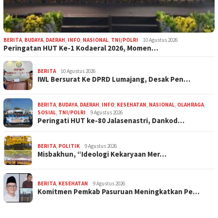
BERITA
,
BUDAYA
,
DAERAH
,
INFO
,
NASIONAL
,
TNI/POLRI
10 Agustus 2026
Peringatan HUT Ke-1 Kodaeral 2026, Momen…
BERITA
10 Agustus 2026
IWL Bersurat Ke DPRD Lumajang, Desak Pen…
BERITA
,
BUDAYA
,
DAERAH
,
INFO
,
KESEHATAN
,
NASIONAL
,
OLAHRAGA
,
SOSIAL
,
TNI/POLRI
9 Agustus 2026
Peringati HUT ke-80 Jalasenastri, Dankod…
BERITA
,
POLITIK
9 Agustus 2026
Misbakhun, “Ideologi Kekaryaan Mer…
BERITA
,
KESEHATAN
9 Agustus 2026
Komitmen Pemkab Pasuruan Meningkatkan Pe…