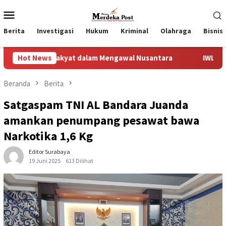
Loncat
Menu
ke
Mobile
konten
Berita
Investigasi
Hukum
Kriminal
Olahraga
Bisnis
yat dalam Mengawal Nusantara
Hot News
IWL Bersurat Ke DPRD Lum
Beranda
Berita
Satgaspam TNI AL Bandara Juanda
amankan penumpang pesawat bawa
Narkotika 1,6 Kg ‎
Editor Surabaya
19 Juni 2025
613 Dilihat