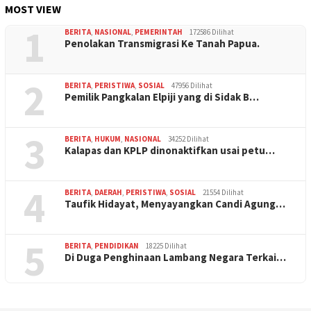
MOST VIEW
1
BERITA
,
NASIONAL
,
PEMERINTAH
172586 Dilihat
Penolakan Transmigrasi Ke Tanah Papua.
2
BERITA
,
PERISTIWA
,
SOSIAL
47956 Dilihat
Pemilik Pangkalan Elpiji yang di Sidak B…
3
BERITA
,
HUKUM
,
NASIONAL
34252 Dilihat
Kalapas dan KPLP dinonaktifkan usai petu…
4
BERITA
,
DAERAH
,
PERISTIWA
,
SOSIAL
21554 Dilihat
Taufik Hidayat, Menyayangkan Candi Agung…
5
BERITA
,
PENDIDIKAN
18225 Dilihat
Di Duga Penghinaan Lambang Negara Terkai…