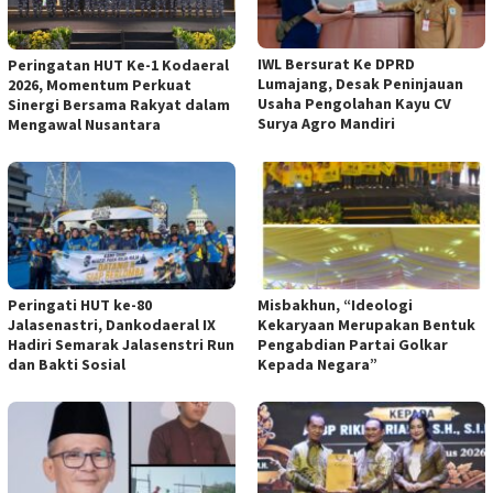
IWL Bersurat Ke DPRD
Peringatan HUT Ke-1 Kodaeral
Lumajang, Desak Peninjauan
2026, Momentum Perkuat
Usaha Pengolahan Kayu CV
Sinergi Bersama Rakyat dalam
Surya Agro Mandiri
Mengawal Nusantara
Peringati HUT ke-80
Misbakhun, “Ideologi
Jalasenastri, Dankodaeral IX
Kekaryaan Merupakan Bentuk
Hadiri Semarak Jalasenstri Run
Pengabdian Partai Golkar
dan Bakti Sosial
Kepada Negara”