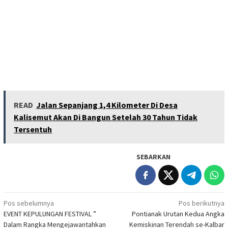
READ
Jalan Sepanjang 1,4 Kilometer Di Desa
Kalisemut Akan Di Bangun Setelah 30 Tahun Tidak
Tersentuh
SEBARKAN
Navigasi
Pos sebelumnya
Pos berikutnya
EVENT KEPULUNGAN FESTIVAL ”
Pontianak Urutan Kedua Angka
pos
Dalam Rangka Mengejawantahkan
Kemiskinan Terendah se-Kalbar