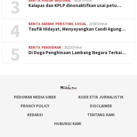
3
BERITA
,
HUKUM
,
NASIONAL
34251 Dilihat
Kalapas dan KPLP dinonaktifkan usai petu…
4
BERITA
,
DAERAH
,
PERISTIWA
,
SOSIAL
21550 Dilihat
Taufik Hidayat, Menyayangkan Candi Agung…
5
BERITA
,
PENDIDIKAN
18223 Dilihat
Di Duga Penghinaan Lambang Negara Terkai…
PEDOMAN MEDIA SIBER
KODE ETIK JURNALISTIK
PRIVACY POLICY
DISCLAIMER
REDAKSI
TENTANG KAMI
HUBUNGI KAMI