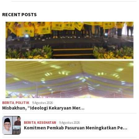
RECENT POSTS
BERITA
,
POLITIK
9 Agustus 2026
Misbakhun, “Ideologi Kekaryaan Mer…
BERITA
,
KESEHATAN
9 Agustus 2026
Komitmen Pemkab Pasuruan Meningkatkan Pe…