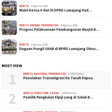
BERITA
9 Agustus 2026
Wakil Ketua II dan III DPRD Lumajang Had…
BERITA
,
DAERAH
,
PEMERINTAH
8 Agustus 2026
Progres Pelaksanaan Pembangunan Masjid B…
BERITA
8 Agustus 2026
Dugaan Pungli SKAB di BPRD Lumajang Oknu…
MOST VIEW
1
BERITA
,
NASIONAL
,
PEMERINTAH
172585 Dilihat
Penolakan Transmigrasi Ke Tanah Papua.
2
BERITA
,
PERISTIWA
,
SOSIAL
47954 Dilihat
Pemilik Pangkalan Elpiji yang di Sidak B…