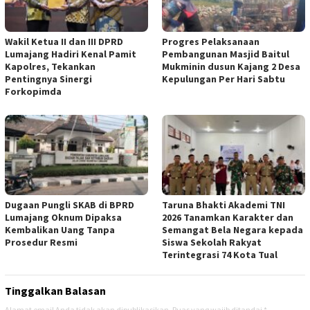
Wakil Ketua II dan III DPRD
Progres Pelaksanaan
Lumajang Hadiri Kenal Pamit
Pembangunan Masjid Baitul
Kapolres, Tekankan
Mukminin dusun Kajang 2 Desa
Pentingnya Sinergi
Kepulungan Per Hari Sabtu
Forkopimda
Dugaan Pungli SKAB di BPRD
Taruna Bhakti Akademi TNI
Lumajang Oknum Dipaksa
2026 Tanamkan Karakter dan
Kembalikan Uang Tanpa
Semangat Bela Negara kepada
Prosedur Resmi
Siswa Sekolah Rakyat
Terintegrasi 74 Kota Tual
Tinggalkan Balasan
Alamat email Anda tidak akan dipublikasikan.
Ruas yang wajib ditandai
*