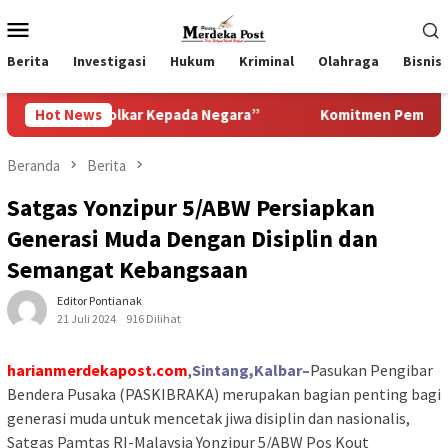
Loncat
Menu
ke
Mobile
konten
Berita
Investigasi
Hukum
Kriminal
Olahraga
Bisnis
Golkar Kepada Negara”
Hot News
Komitmen Pemkab Pasuruan Mening
Beranda
Berita
Satgas Yonzipur 5/ABW Persiapkan
Generasi Muda Dengan Disiplin dan
Semangat Kebangsaan
Editor Pontianak
21 Juli 2024
916 Dilihat
harianmerdekapost.com
,
Sintang,Kalbar–
Pasukan Pengibar
Bendera Pusaka (PASKIBRAKA) merupakan bagian penting bagi
generasi muda untuk mencetak jiwa disiplin dan nasionalis,
Satgas Pamtas RI-Malaysia Yonzipur 5/ABW Pos Kout